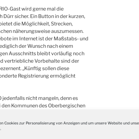
Kathar
28.11.
 RIO-Gast wird gerne mal die
Stadt
 Dürr sicher. Ein Button in der kurzen,
Advent
03.12.
etet die Möglichkeit, Strecken,
Gemei
lächen näherungsweise auszumessen.
Puer-
11.12.
ote im Internet ist der Maßstabs- und
am Ro
Lediglich der Wunsch nach einem
Kinde
igen Ausschnitts bleibt vorläufig noch
19.12.
10-12
nd vertriebliche Vorbehalte sind der
Weihn
dezernent. „Künftig sollen diese
20.12.
in der
nderte Registrierung ermöglicht
Famili
24.12.
Ev. G
Famili
O jedenfalls nicht mangeln, denn es
24.12.
Uhr
ei den Kommunen des Oberbergischen
Weihn
kleines, aber fachlich gut aufgestelltes
24.12.
15:00
teht hinter der Anwendung.“
n Cookies zur Personalisierung von Anzeigen und um unsere Website und unse
Weihn
Kreisverwaltung bereits 2003 für
.
24.12.
18:00
Software entschieden. Alle Komponenten