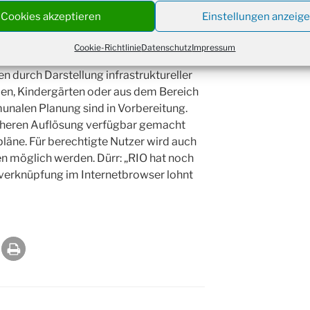
ch können die Kosten gering gehalten
Christ
Cookies akzeptieren
Einstellungen anzeig
24.12.
Kirch
Gottes
Cookie-Richtlinie
Datenschutz
Impressum
31.12.
en weitere Ausbaustufen von RIO
um 18
en durch Darstellung infrastruktureller
len, Kindergärten oder aus dem Bereich
nalen Planung sind in Vorbereitung.
 höheren Auflösung verfügbar gemacht
läne. Für berechtigte Nutzer wird auch
n möglich werden. Dürr: „RIO hat noch
dverknüpfung im Internetbrowser lohnt