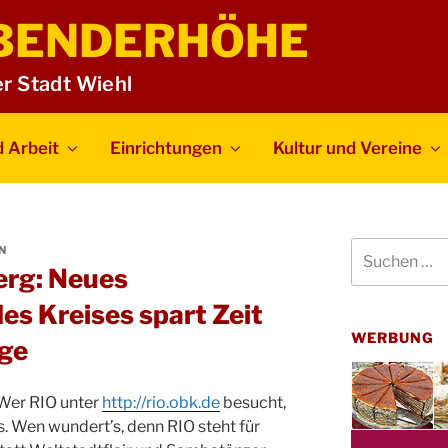
BENDERHÖHE
er Stadt Wiehl
 Arbeit
Einrichtungen
Kultur und Vereine
Suchen
N
nach:
berg: Neues
es Kreises spart Zeit
WERBUNG
ge
 Wer RIO unter
http://rio.obk.de
besucht,
. Wen wundert’s, denn RIO steht für