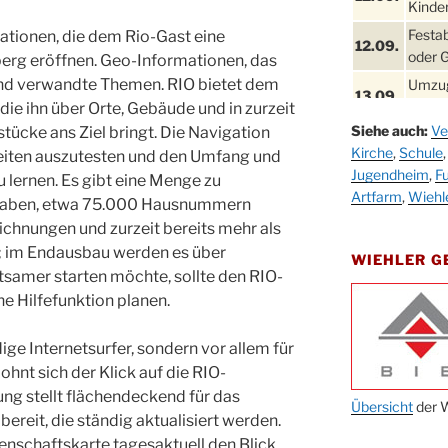
Kinder
Festa
ationen, die dem Rio-Gast eine
12.09.
oder 
erg eröffnen. Geo-Informationen, das
 und verwandte Themen. RIO bietet dem
Umzug
13.09.
Stadt
 die ihn über Orte, Gebäude und in zurzeit
Siehe auch:
Ve
tücke ans Ziel bringt. Die Navigation
Schla
19.09.
Kirche
,
Schule
eiten auszutesten und den Umfang und
Drabe
Jugendheim
,
Fu
u lernen. Es gibt eine Menge zu
25. u.
Oktob
Artfarm
,
Wiehl
ngaben, etwa 75.000 Hausnummern
26.09.
ichnungen und zurzeit bereits mehr als
Kinde
26.09.
 im Endausbau werden es über
10-12
WIEHLER 
samer starten möchte, sollte den RIO-
After
09.10.
he Hilfefunktion planen.
Kirch
Sandm
ge Internetsurfer, sondern vor allem für
10.10.
Kirch
hnt sich der Klick auf die RIO-
18:00
ung stellt flächendeckend für das
Oktob
Übersicht
der W
11.10.
ereit, die ständig aktualisiert werden.
11:00
genschaftskarte tagesaktuell den Blick