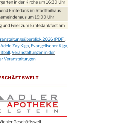
garten in der Kirche um 16:30 Uhr
bend Erntedank im Stadtteilhaus
Gemeindehaus um 19:00 Uhr
 und Feier zum Erntedankfest am
teilhaus um 14:00 Uhr
ranstaltungsüberblick 2026 (PDF)
,
gerabend im Stadtteilhaus
,
Adele Zay Kiga
,
Evangelischer Kiga
,
nderhöhe
ßball
,
Veranstaltungen in der
erfest im Cafe XXS
er Veranstaltungen
rbibeltag im Ev. Gemeindehaus von
 Uhr
GESCHÄFTSWELT
work-Andacht um 18:00 Uhr in der
e
ännchen-Gottesdienst in der
e oder im Ev. Gemeindehaus um
 Uhr
erfest MGV im Stadtteilhaus um
iehler Geschäftswelt
 Uhr