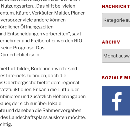
Bluts
utzungsarten. „Das hilft bei vielen
29.10.
NACHRICH
Gemei
tum. Käufer, Verkäufer, Makler, Planer,
Nachrichten
Gottes
eversorger viele andere können
31.10.
Kirch
ördlicher Öffnungszeiten
Konze
nd Entscheidungen vorbereiten“, sagt
08.11.
Stadt
ternehmer und Freiberufler werden RIO
ARCHIV
St. M
 seine Prognose. Das
12.11.
Archiv
17:00
ürr erheblich sein.
Geden
15.11.
Fried
el Luftbilder, Bodenrichtwerte sind
Basar
s Internets zu finden, doch die
SOZIALE M
21.11.
16:30
as Oberbergische bietet dem regional
atzfunktionen. Er kann die Luftbilder
Kathar
21.11.
Stadt
ombinieren und zusätzlich Höhenangaben
uer, der sich nur über lokale
Kinde
28.11.
hte und daneben die Rahmenvorgaben
10-12
 des Landschaftsplans ausloten möchte,
Adven
28.11.
ichtig.
Rober