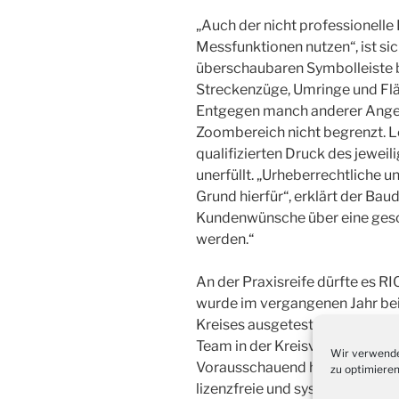
„Auch der nicht professionelle
Messfunktionen nutzen“, ist sich
überschaubaren Symbolleiste bi
Streckenzüge, Umringe und F
Entgegen manch anderer Angeb
Zoombereich nicht begrenzt. 
qualifizierten Druck des jeweil
unerfüllt. „Urheberrechtliche u
Grund hierfür“, erklärt der Bau
Kundenwünsche über eine geso
werden.“
An der Praxisreife dürfte es RI
wurde im vergangenen Jahr b
Kreises ausgetestet. Dürr: „Ein 
Team in der Kreisverwaltung, s
Wir verwende
Vorausschauend habe sich die 
zu optimieren
lizenzfreie und systemoffene 