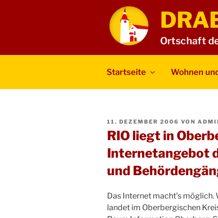
Zum
DRA
Inhalt
springen
Ortschaft d
Startseite
Wohnen und
VERÖFFENTLICHT
11. DEZEMBER 2006
VON
ADMI
AM
RIO liegt in Ober
Internetangebot d
und Behördengän
Das Internet macht’s möglich.
landet im Oberbergischen Kreis