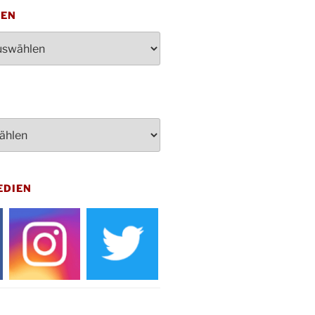
penden des DRK im Ev.
TEN
ndehaus von 16-20 Uhr
dienst zum Reformationstag in der
e um 18:30 Uhr
rt Akkordeon-Orchester im
teilhaus um 16:00 Uhr
artin Umzug in Drabenderhöhe um
 Uhr
kfeier zum Volkstrauertag am
hof Drabenderhöhe um 11:15 Uhr
 im Ev. Gemeindehaus von 14-
EDIEN
 Uhr
inenball des Honterus Chors im
teilhaus um 19:00 Uhr
rbibeltag im Ev. Gemeindehaus von
 Uhr
tliches Beisammensein am
t-Gassner-Hof um 15:00 Uhr