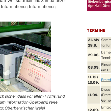
att Weltstadtflair und Sambatänzer
 Informationen, Informationen,
TERMINE
21. bis
Sommer
28.8.
für Ki
Damen
29.08.
Tennis
Einsch
03.09.
um 09
11. bis
Ernte
13.09.
Disco 
11.09.
(Ernte
ch sicher, dass vor allem Profis rund
Gemei
um Information Oberberg) rege
Ernte
o: Oberbergischer Kreis)
12.09.