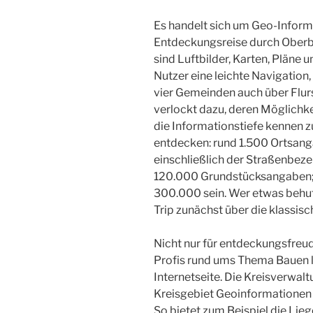
Es handelt sich um Geo-Inform
Entdeckungsreise durch Oberb
sind Luftbilder, Karten, Pläne
Nutzer eine leichte Navigation,
vier Gemeinden auch über Flurs
verlockt dazu, deren Möglichk
die Informationstiefe kennen z
entdecken: rund 1.500 Ortsa
einschließlich der Straßenbeze
120.000 Grundstücksangaben;
300.000 sein. Wer etwas behut
Trip zunächst über die klassisc
Nicht nur für entdeckungsfreudi
Profis rund ums Thema Bauen lo
Internetseite. Die Kreisverwalt
Kreisgebiet Geoinformationen b
So bietet zum Beispiel die Lie