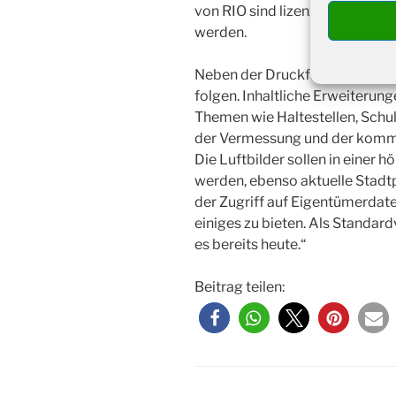
von RIO sind lizenzfrei. Dadur
werden.
Neben der Druckfunktion werd
folgen. Inhaltliche Erweiterung
Themen wie Haltestellen, Schu
der Vermessung und der kommu
Die Luftbilder sollen in einer
werden, ebenso aktuelle Stadtp
der Zugriff auf Eigentümerdate
einiges zu bieten. Als Standar
es bereits heute.“
Beitrag teilen: