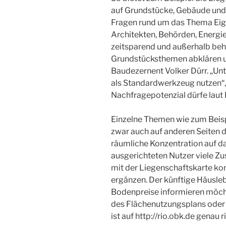
auf Grundstücke, Gebäude und N
Fragen rund um das Thema Eigen
Architekten, Behörden, Energi
zeitsparend und außerhalb beh
Grundstücksthemen abklären u
Baudezernent Volker Dürr. „Un
als Standardwerkzeug nutzen“,
Nachfragepotenzial dürfe laut D
Einzelne Themen wie zum Beispi
zwar auch auf anderen Seiten de
räumliche Konzentration auf d
ausgerichteten Nutzer viele Zus
mit der Liegenschaftskarte k
ergänzen. Der künftige Häusleba
Bodenpreise informieren möc
des Flächenutzungsplans oder
ist auf http://rio.obk.de genau r