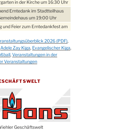
garten in der Kirche um 16:30 Uhr
bend Erntedank im Stadtteilhaus
Gemeindehaus um 19:00 Uhr
 und Feier zum Erntedankfest am
teilhaus um 14:00 Uhr
ranstaltungsüberblick 2026 (PDF)
,
gerabend im Stadtteilhaus
,
Adele Zay Kiga
,
Evangelischer Kiga
,
nderhöhe
ßball
,
Veranstaltungen in der
erfest im Cafe XXS
er Veranstaltungen
rbibeltag im Ev. Gemeindehaus von
 Uhr
GESCHÄFTSWELT
work-Andacht um 18:00 Uhr in der
e
ännchen-Gottesdienst in der
e oder im Ev. Gemeindehaus um
 Uhr
erfest MGV im Stadtteilhaus um
iehler Geschäftswelt
 Uhr