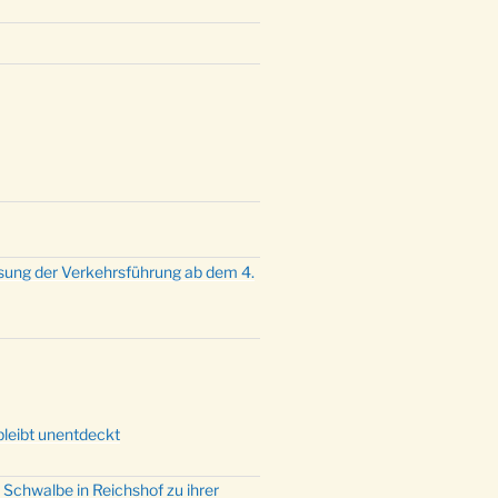
mette mit der ev. Jugend in der
e um 23:00 Uhr
dienst zu Silvester in der Kirche
:00 Uhr
sung der Verkehrsführung ab dem 4.
bleibt unentdeckt
 Schwalbe in Reichshof zu ihrer