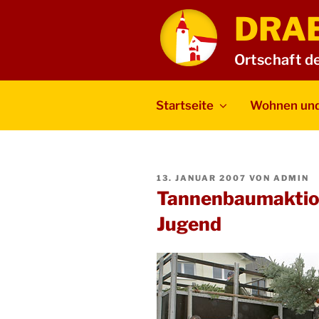
Zum
DRA
Inhalt
springen
Ortschaft d
Startseite
Wohnen und
VERÖFFENTLICHT
13. JANUAR 2007
VON
ADMIN
AM
Tannenbaumaktion
Jugend