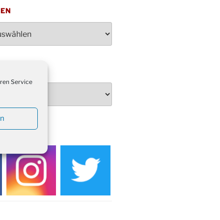
penden des DRK im Ev.
TEN
ndehaus von 16-20 Uhr
dienst zum Reformationstag in der
e um 18:30 Uhr
rt Akkordeon-Orchester im
teilhaus um 16:00 Uhr
artin Umzug in Drabenderhöhe um
ren Service
 Uhr
kfeier zum Volkstrauertag am
hof Drabenderhöhe um 11:15 Uhr
en
 im Ev. Gemeindehaus von 14-
EDIEN
 Uhr
inenball des Honterus Chors im
teilhaus um 19:00 Uhr
rbibeltag im Ev. Gemeindehaus von
 Uhr
tliches Beisammensein am
t-Gassner-Hof um 15:00 Uhr