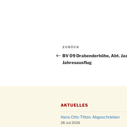
Beitragsnavigation
Vorheriger
ZURÜCK
Beitrag
BV 09 Drabenderhöhe, Abt. Jaz
Jahresausflug
AKTUELLES
Hans Otto Tittes: Abgeschrieben
28. Juli 2026