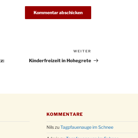
Kathar
28.11.
Stadt
Advent
03.12.
Gemei
Puer-
11.12.
am Ro
Kinde
WEITER
Nächster
19.12.
10-12
Beitrag
z:
Kinderfreizeit in Hohegrete
Weihn
20.12.
in der
Famili
24.12.
Ev. G
Famili
24.12.
Uhr
Weihn
KOMMENTARE
24.12.
15:00
Weihn
Nils
zu
Tagpfauenauge im Schnee
24.12.
18:00