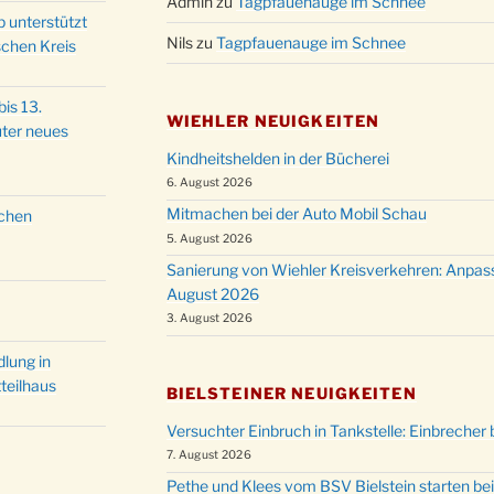
Admin
zu
Tagpfauenauge im Schnee
Christ
p unterstützt
24.12.
Kirch
Nils
zu
Tagpfauenauge im Schnee
schen Kreis
Gottes
31.12.
um 18
is 13.
WIEHLER NEUIGKEITEN
ter neues
Kindheitshelden in der Bücherei
6. August 2026
Mitmachen bei der Auto Mobil Schau
schen
5. August 2026
Sanierung von Wiehler Kreisverkehren: Anpas
August 2026
3. August 2026
lung in
teilhaus
BIELSTEINER NEUIGKEITEN
Versuchter Einbruch in Tankstelle: Einbrecher 
7. August 2026
Pethe und Klees vom BSV Bielstein starten bei