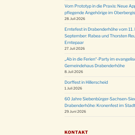
Vom Prototyp in die Praxis: Neue Ap
pflegende Angehörige im Oberbergi
28. Juli 2026
Erntefest in Drabenderhöhe vom 11. b
September: Rabea und Thorsten Reu
Erntepaar
27. Juli 2026
„Ab in die Ferien“-Party im evangeli
Gemeindehaus Drabenderhöhe
8. Juli 2026
Dorffest in Hillerscheid
1. Juli 2026
60 Jahre Siebenbürger-Sachsen-Sied
Drabenderhöhe: Kronenfest im Stadt
29. Juni 2026
KONTAKT