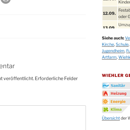
Kinder
Festa
12.09.
oder 
Umzug
13.09.
Stadt
Siehe auch:
Ve
Schla
19.09.
Kirche
,
Schule
Drabe
Jugendheim
,
Fu
25. u.
Oktob
Artfarm
,
Wiehl
26.09.
entar
Kinde
26.09.
10-12
WIEHLER 
 veröffentlicht.
Erforderliche Felder
After
09.10.
Kirch
Sandm
10.10.
Kirch
18:00
Oktob
Übersicht
der W
11.10.
11:00