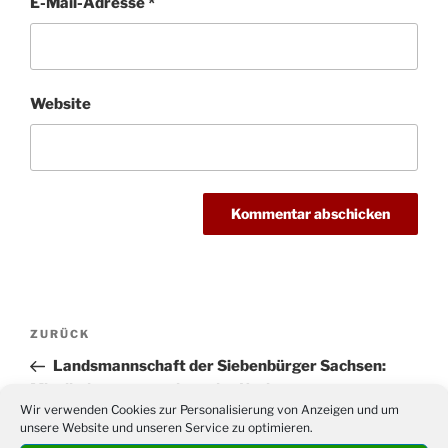
E-Mail-Adresse
*
Website
Beitragsnavigation
Vorheriger
ZURÜCK
Beitrag
Landsmannschaft der Siebenbürger Sachsen:
Mitgliederversammlung der Kreisgruppe
Wir verwenden Cookies zur Personalisierung von Anzeigen und um
Drabenderhöhe
unsere Website und unseren Service zu optimieren.