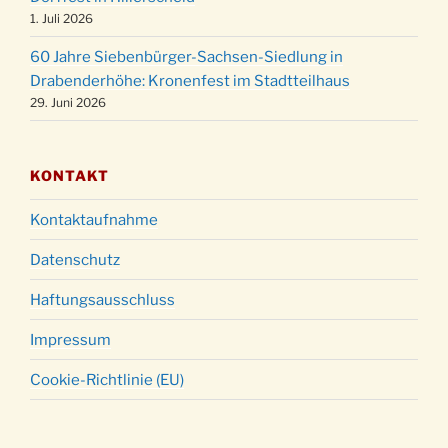
Christmette mit der ev. Jugend in der Kirche
24.12.
1. Juli 2026
um 23:00 Uhr
60 Jahre Siebenbürger-Sachsen-Siedlung in
Gottesdienst zu Silvester in der Kirche um
31.12.
Drabenderhöhe: Kronenfest im Stadtteilhaus
18:00 Uhr
29. Juni 2026
KONTAKT
Kontaktaufnahme
Datenschutz
Haftungsausschluss
Impressum
Cookie-Richtlinie (EU)