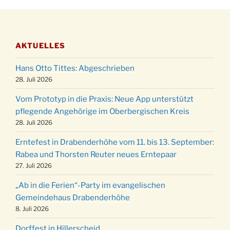
28.11.
Stadtteilhaus um 19:00 Uhr
Adventsfeier des Frauenvereins im Ev.
03.12.
Gemeindehaus um 19:00 Uhr
AKTUELLES
Puer-Natus weihnachtliches Brauchtum am
11.12.
Robert-Gassner-Hof um 17:00 Uhr
Hans Otto Tittes: Abgeschrieben
Kinderbibeltag im Ev. Gemeindehaus von 10-
28. Juli 2026
19.12.
12 Uhr
Vom Prototyp in die Praxis: Neue App unterstützt
Weihnachts-Konzert des Honterus Chors in
pflegende Angehörige im Oberbergischen Kreis
20.12.
der Kirche um 17:00 Uhr
28. Juli 2026
Familiengottesdienst mit Krippenspiel im Ev.
24.12.
Erntefest in Drabenderhöhe vom 11. bis 13. September:
Gemeindehaus um 15:00 Uhr
Rabea und Thorsten Reuter neues Erntepaar
24.12.
Familiengottesdienst in der FeG um 16 Uhr
27. Juli 2026
Weihnachtsgottesdienst in der Kirche um
24.12.
„Ab in die Ferien“-Party im evangelischen
15:00 Uhr
Gemeindehaus Drabenderhöhe
Weihnachtsgottesdienst in der Kirche um
8. Juli 2026
24.12.
18:00 Uhr
Dorffest in Hillerscheid