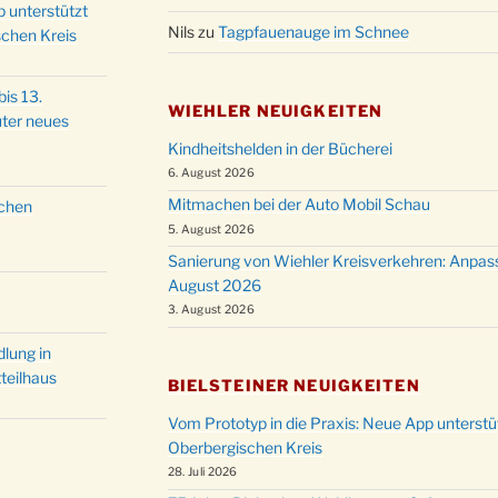
p unterstützt
Christ
24.12.
Nils
zu
Tagpfauenauge im Schnee
schen Kreis
Kirch
Gottes
31.12.
um 18
is 13.
WIEHLER NEUIGKEITEN
ter neues
Kindheitshelden in der Bücherei
6. August 2026
Mitmachen bei der Auto Mobil Schau
schen
5. August 2026
Sanierung von Wiehler Kreisverkehren: Anpas
August 2026
3. August 2026
lung in
teilhaus
BIELSTEINER NEUIGKEITEN
Vom Prototyp in die Praxis: Neue App unterst
Oberbergischen Kreis
28. Juli 2026