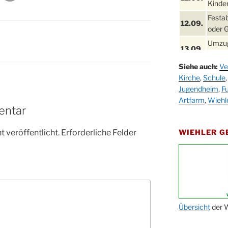
Kinder
Festa
12.09.
oder 
Umzug
13.09.
Stadt
Siehe auch:
Ve
Schla
19.09.
Kirche
,
Schule
Drabe
Jugendheim
,
Fu
25. u.
Oktob
Artfarm
,
Wiehl
26.09.
entar
Kinde
26.09.
10-12
 veröffentlicht.
Erforderliche Felder
WIEHLER 
After
09.10.
Kirch
Sandm
10.10.
Kirch
18:00
Oktob
Übersicht
der W
11.10.
11:00