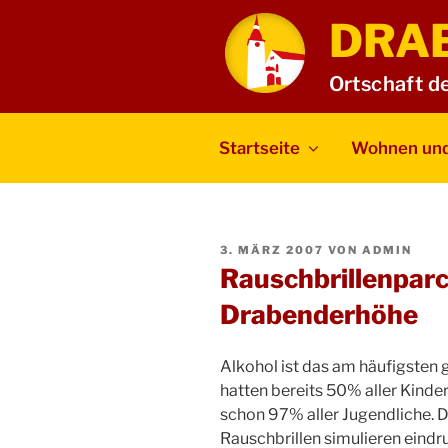
Zum
DRA
Inhalt
springen
Ortschaft d
Startseite
Wohnen und
VERÖFFENTLICHT
3. MÄRZ 2007
VON
ADMIN
AM
Rauschbrillenpar
Drabenderhöhe
Alkohol ist das am häufigsten 
hatten bereits 50% aller Kinder
schon 97% aller Jugendliche. D
Rauschbrillen simulieren eindr