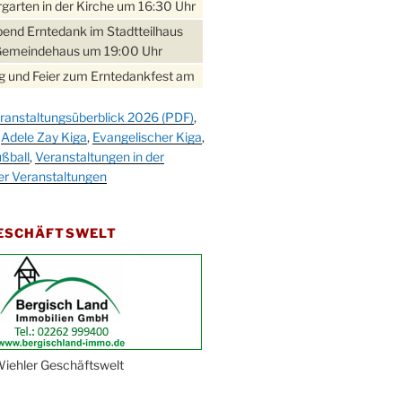
garten in der Kirche um 16:30 Uhr
bend Erntedank im Stadtteilhaus
Gemeindehaus um 19:00 Uhr
 und Feier zum Erntedankfest am
teilhaus um 14:00 Uhr
ranstaltungsüberblick 2026 (PDF)
,
gerabend im Stadtteilhaus
,
Adele Zay Kiga
,
Evangelischer Kiga
,
nderhöhe
ßball
,
Veranstaltungen in der
erfest im Cafe XXS
er Veranstaltungen
rbibeltag im Ev. Gemeindehaus von
 Uhr
GESCHÄFTSWELT
work-Andacht um 18:00 Uhr in der
e
ännchen-Gottesdienst in der
e oder im Ev. Gemeindehaus um
 Uhr
erfest MGV im Stadtteilhaus um
iehler Geschäftswelt
 Uhr