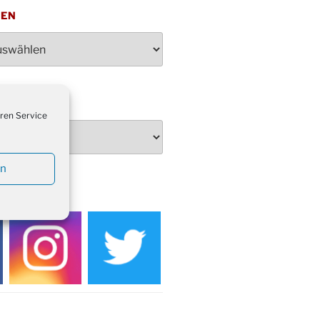
penden des DRK im Ev.
TEN
ndehaus von 16-20 Uhr
dienst zum Reformationstag in der
e um 18:30 Uhr
rt Akkordeon-Orchester im
teilhaus um 16:00 Uhr
artin Umzug in Drabenderhöhe um
ren Service
 Uhr
kfeier zum Volkstrauertag am
hof Drabenderhöhe um 11:15 Uhr
en
 im Ev. Gemeindehaus von 14-
EDIEN
 Uhr
inenball des Honterus Chors im
teilhaus um 19:00 Uhr
rbibeltag im Ev. Gemeindehaus von
 Uhr
tliches Beisammensein am
t-Gassner-Hof um 15:00 Uhr