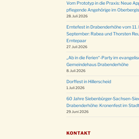
Vom Prototyp in die Praxis: Neue Ap
pflegende Angehörige im Oberbergi
28. Juli 2026
Erntefest in Drabenderhöhe vom 11. b
September: Rabea und Thorsten Reu
Erntepaar
27. Juli 2026
„Ab in die Ferien“-Party im evangeli
Gemeindehaus Drabenderhöhe
8. Juli 2026
Dorffest in Hillerscheid
1. Juli 2026
60 Jahre Siebenbürger-Sachsen-Sied
Drabenderhöhe: Kronenfest im Stadt
29. Juni 2026
KONTAKT