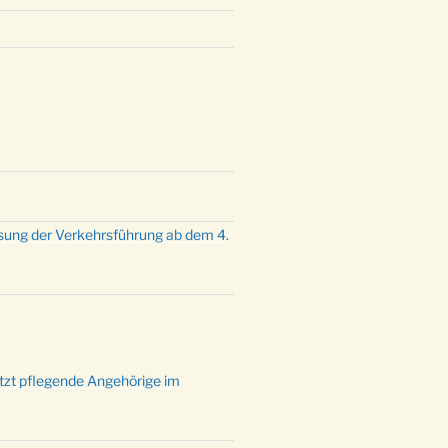
mette mit der ev. Jugend in der
e um 23:00 Uhr
dienst zu Silvester in der Kirche
:00 Uhr
sung der Verkehrsführung ab dem 4.
ützt pflegende Angehörige im