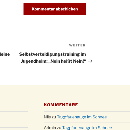
Kathar
28.11.
Stadt
Advent
03.12.
Gemei
Puer-
11.12.
am Ro
WEITER
Nächster
Kinde
19.12.
Beitrag
10-12
leine
Selbstverteidigungstraining im
Jugendheim: „Nein heißt Nein!“
Weihn
20.12.
in der
Famili
24.12.
Ev. G
Famili
24.12.
Uhr
KOMMENTARE
Weihn
24.12.
15:00
Nils
zu
Tagpfauenauge im Schnee
Weihn
24.12.
18:00
Admin
zu
Tagpfauenauge im Schnee