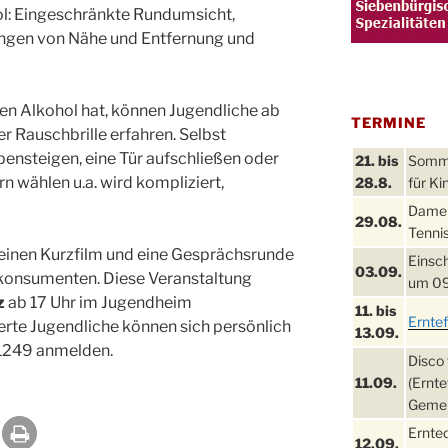
l: Eingeschränkte Rundumsicht,
ungen von Nähe und Entfernung und
n Alkohol hat, können Jugendliche ab
TERMINE
r Rauschbrille erfahren. Selbst
pensteigen, eine Tür aufschließen oder
21. bis
Sommer
 wählen u.a. wird kompliziert,
28.8.
für Ki
Damen
29.08.
Tennis
einen Kurzfilm und eine Gesprächsrunde
Einsch
03.09.
onsumenten. Diese Veranstaltung
um 09
z
ab 17 Uhr im Jugendheim
11. bis
Ernte
erte Jugendliche können sich persönlich
13.09.
/1249 anmelden.
Disco 
11.09.
(Ernte
Gemei
Ernte
12.09.