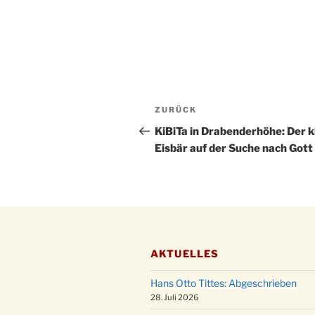
Beitragsnavigation
Vorheriger
ZURÜCK
Beitrag
KiBiTa in Drabenderhöhe: Der k
Eisbär auf der Suche nach Gott
AKTUELLES
Hans Otto Tittes: Abgeschrieben
28. Juli 2026