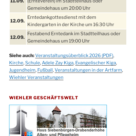
11.09.
(Ernteverein) im Stadtteilhaus oder
Gemeindehaus um 20:00 Uhr
Erntedankgottesdienst mit dem
12.09.
Kindergarten in der Kirche um 16:30 Uhr
Festabend Erntedank im Stadtteilhaus oder
12.09.
Gemeindehaus um 19:00 Uhr
Umzug und Feier zum Erntedankfest am
13.09.
Siehe auch:
Veranstaltungsüberblick 2026 (PDF)
,
Stadtteilhaus um 14:00 Uhr
Kirche
,
Schule
,
Adele Zay Kiga
,
Evangelischer Kiga
,
Schlagerabend im Stadtteilhaus
Jugendheim
19.09.
,
Fußball
,
Veranstaltungen in der Artfarm
,
Drabenderhöhe
Wiehler Veranstaltungen
25. u.
Oktoberfest im Cafe XXS
26.09.
WIEHLER GESCHÄFTSWELT
Kinderbibeltag im Ev. Gemeindehaus von 10-
26.09.
12 Uhr
Afterwork-Andacht um 18:00 Uhr in der
09.10.
Kirche
Sandmännchen-Gottesdienst in der Kirche
10.10.