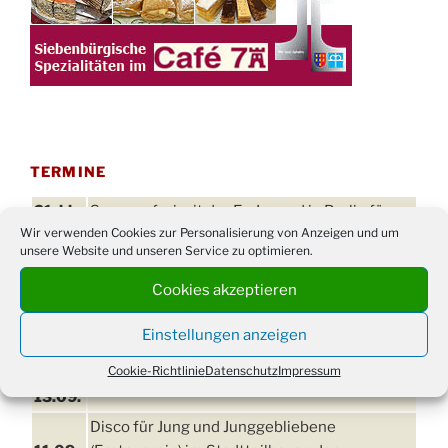
TERMINE
21. bis
Sommerfreizeit der Ev. Jugend in Berlin für
Wir verwenden Cookies zur Personalisierung von Anzeigen und um
28.8.
Kinder ab 13 Jahren
unsere Website und unseren Service zu optimieren.
Damen Doppel - Turnier des TC77 am
29.08.
Tennisplatz
Cookies akzeptieren
Einschulungsgottesdienst in der Kirche um
03.09.
Einstellungen anzeigen
09:00 Uhr
Cookie-Richtlinie
Datenschutz
Impressum
11. bis
Erntefest in Drabenderhöhe
13.09.
Disco für Jung und Junggebliebene