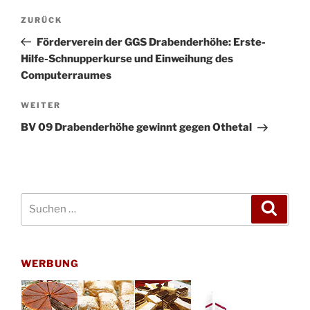
Beitragsnavigation
Vorheriger
ZURÜCK
Beitrag
Förderverein der GGS Drabenderhöhe: Erste-
Hilfe-Schnupperkurse und Einweihung des
Computerraumes
Nächster
WEITER
Beitrag
BV 09 Drabenderhöhe gewinnt gegen Othetal
Suchen
Suche
nach:
WERBUNG