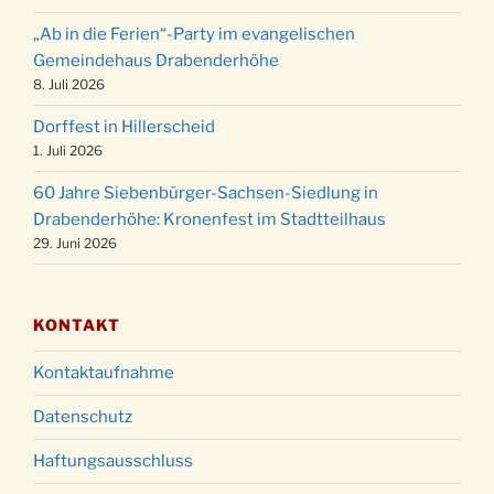
Weihnachtsgottesdienst in der Kirche um
24.12.
„Ab in die Ferien“-Party im evangelischen
15:00 Uhr
Gemeindehaus Drabenderhöhe
Weihnachtsgottesdienst in der Kirche um
8. Juli 2026
24.12.
18:00 Uhr
Dorffest in Hillerscheid
Christmette mit der ev. Jugend in der Kirche
24.12.
1. Juli 2026
um 23:00 Uhr
60 Jahre Siebenbürger-Sachsen-Siedlung in
Gottesdienst zu Silvester in der Kirche um
31.12.
Drabenderhöhe: Kronenfest im Stadtteilhaus
18:00 Uhr
29. Juni 2026
KONTAKT
Kontaktaufnahme
Datenschutz
Haftungsausschluss