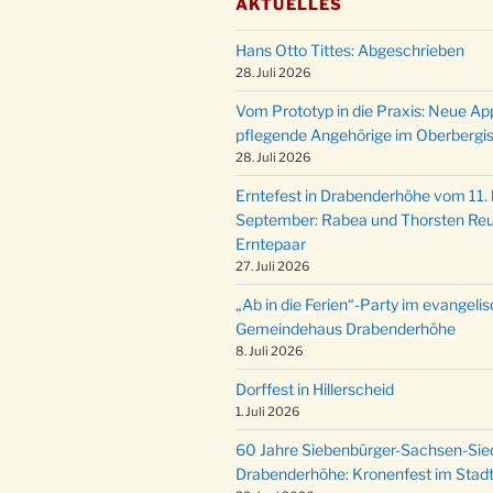
AKTUELLES
Hans Otto Tittes: Abgeschrieben
28. Juli 2026
Vom Prototyp in die Praxis: Neue Ap
pflegende Angehörige im Oberbergi
28. Juli 2026
Erntefest in Drabenderhöhe vom 11. b
September: Rabea und Thorsten Reu
Erntepaar
27. Juli 2026
„Ab in die Ferien“-Party im evangeli
Gemeindehaus Drabenderhöhe
8. Juli 2026
Dorffest in Hillerscheid
1. Juli 2026
60 Jahre Siebenbürger-Sachsen-Sied
Drabenderhöhe: Kronenfest im Stadt