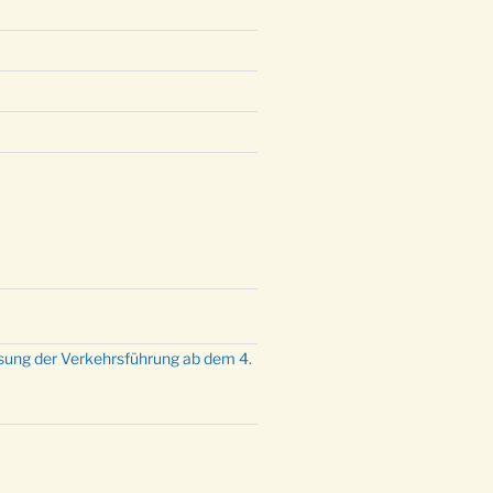
mette mit der ev. Jugend in der
e um 23:00 Uhr
dienst zu Silvester in der Kirche
:00 Uhr
sung der Verkehrsführung ab dem 4.