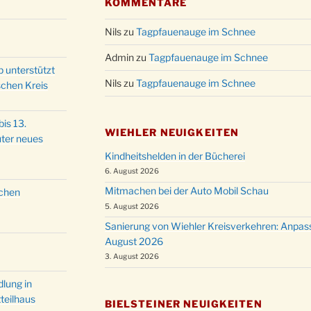
KOMMENTARE
Christ
24.12.
Kirch
Nils
zu
Tagpfauenauge im Schnee
Gottes
31.12.
Admin
zu
Tagpfauenauge im Schnee
um 18
p unterstützt
Nils
zu
Tagpfauenauge im Schnee
schen Kreis
is 13.
WIEHLER NEUIGKEITEN
ter neues
Kindheitshelden in der Bücherei
6. August 2026
Mitmachen bei der Auto Mobil Schau
schen
5. August 2026
Sanierung von Wiehler Kreisverkehren: Anpas
August 2026
3. August 2026
lung in
teilhaus
BIELSTEINER NEUIGKEITEN