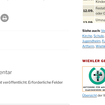
Kinder
Festa
12.09.
oder 
Umzug
13.09.
Stadt
Siehe auch:
Ve
Schla
19.09.
Kirche
,
Schule
Drabe
Jugendheim
,
Fu
25. u.
Oktob
Artfarm
,
Wiehl
26.09.
Kinde
26.09.
10-12
WIEHLER 
After
09.10.
entar
Kirch
Sandm
 veröffentlicht.
Erforderliche Felder
10.10.
Kirch
18:00
Oktob
Übersicht
der W
11.10.
11:00