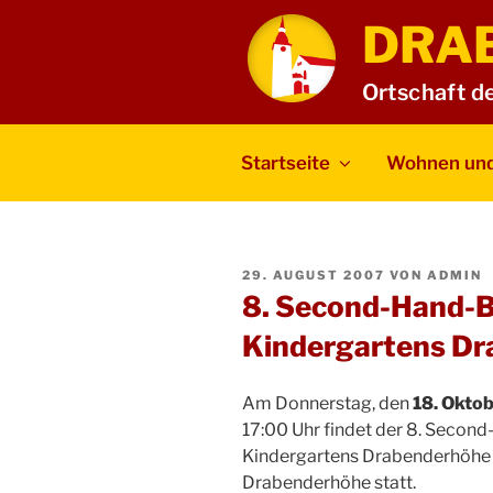
Zum
DRA
Inhalt
springen
Ortschaft d
Startseite
Wohnen und
VERÖFFENTLICHT
29. AUGUST 2007
VON
ADMIN
AM
8. Second-Hand-B
Kindergartens D
Am Donnerstag, den
18. Okto
17:00 Uhr findet der 8. Secon
Kindergartens Drabenderhöhe 
Drabenderhöhe statt.