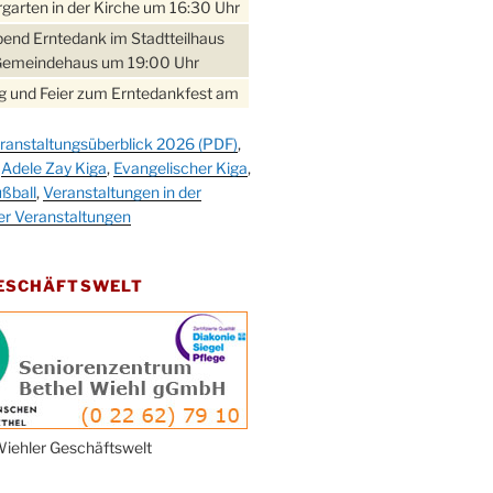
garten in der Kirche um 16:30 Uhr
bend Erntedank im Stadtteilhaus
Gemeindehaus um 19:00 Uhr
 und Feier zum Erntedankfest am
teilhaus um 14:00 Uhr
ranstaltungsüberblick 2026 (PDF)
,
gerabend im Stadtteilhaus
,
Adele Zay Kiga
,
Evangelischer Kiga
,
nderhöhe
ßball
,
Veranstaltungen in der
erfest im Cafe XXS
er Veranstaltungen
rbibeltag im Ev. Gemeindehaus von
 Uhr
GESCHÄFTSWELT
work-Andacht um 18:00 Uhr in der
e
ännchen-Gottesdienst in der
e oder im Ev. Gemeindehaus um
 Uhr
erfest MGV im Stadtteilhaus um
iehler Geschäftswelt
 Uhr