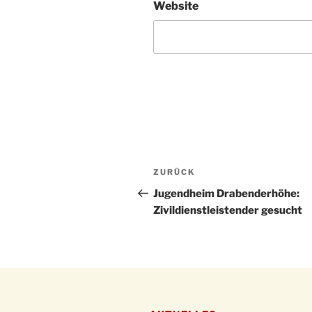
Website
Beitragsnavigation
Vorheriger
ZURÜCK
Beitrag
Jugendheim Drabenderhöhe:
Zivildienstleistender gesucht