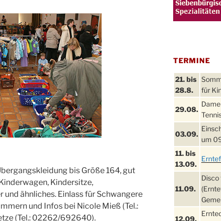
TERMINE
21. bis
Sommer
28.8.
für Ki
Damen
29.08.
Tennis
Einsch
03.09.
um 09
11. bis
Ernte
13.09.
Übergangskleidung bis Größe 164, gut
Disco 
 Kinderwagen, Kindersitze,
11.09.
(Ernte
r und ähnliches. Einlass für Schwangere
Gemei
mmern und Infos bei Nicole Mieß (Tel.:
Ernte
tze (Tel.: 02262/692640).
12.09.