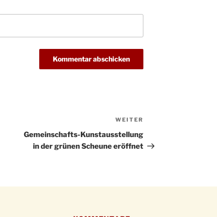
Kathar
28.11.
Stadt
Advent
03.12.
Gemei
Puer-
11.12.
am Ro
Kinde
19.12.
10-12
Weihn
20.12.
in der
WEITER
Nächster
Famili
24.12.
Beitrag
Gemeinschafts-Kunstausstellung
Ev. G
in der grünen Scheune eröffnet
Famili
24.12.
Uhr
Weihn
24.12.
15:00
Weihn
24.12.
18:00