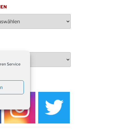
penden des DRK im Ev.
TEN
ndehaus von 16-20 Uhr
dienst zum Reformationstag in der
e um 18:30 Uhr
rt Akkordeon-Orchester im
teilhaus um 16:00 Uhr
artin Umzug in Drabenderhöhe um
 Uhr
ren Service
kfeier zum Volkstrauertag am
hof Drabenderhöhe um 11:15 Uhr
 im Ev. Gemeindehaus von 14-
EDIEN
 Uhr
en
inenball des Honterus Chors im
teilhaus um 19:00 Uhr
rbibeltag im Ev. Gemeindehaus von
 Uhr
tliches Beisammensein am
t-Gassner-Hof um 15:00 Uhr