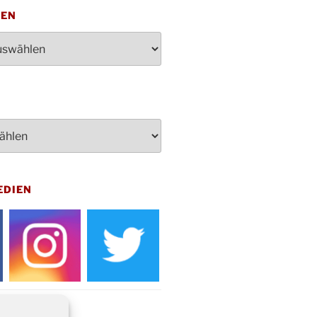
penden des DRK im Ev.
TEN
ndehaus von 16-20 Uhr
dienst zum Reformationstag in der
e um 18:30 Uhr
rt Akkordeon-Orchester im
teilhaus um 16:00 Uhr
artin Umzug in Drabenderhöhe um
 Uhr
kfeier zum Volkstrauertag am
hof Drabenderhöhe um 11:15 Uhr
 im Ev. Gemeindehaus von 14-
EDIEN
 Uhr
inenball des Honterus Chors im
teilhaus um 19:00 Uhr
rbibeltag im Ev. Gemeindehaus von
 Uhr
tliches Beisammensein am
t-Gassner-Hof um 15:00 Uhr