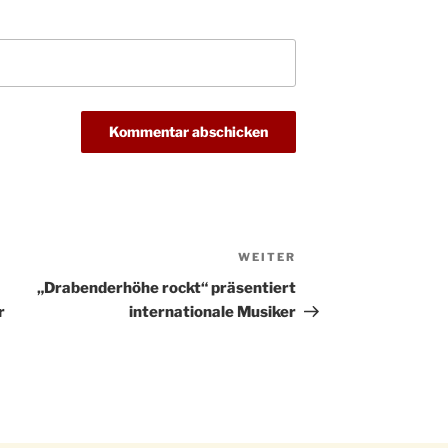
Christ
24.12.
Kirch
Gottes
31.12.
um 18
WEITER
Nächster
Beitrag
„Drabenderhöhe rockt“ präsentiert
r
internationale Musiker