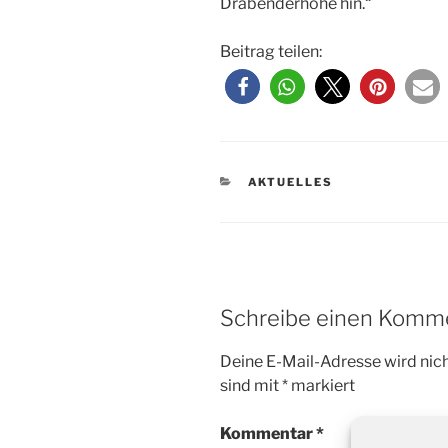
Drabenderhöhe hin.“
Beitrag teilen:
KATEGORIEN
AKTUELLES
Schreibe einen Komm
Deine E-Mail-Adresse wird nicht
sind mit
*
markiert
Kommentar
*