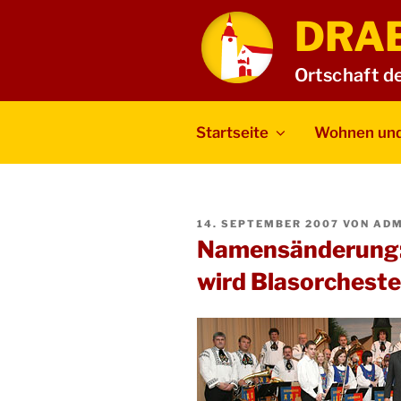
Zum
DRA
Inhalt
springen
Ortschaft d
Startseite
Wohnen und
VERÖFFENTLICHT
14. SEPTEMBER 2007
VON
ADM
AM
Namensänderung:
wird Blasorcheste