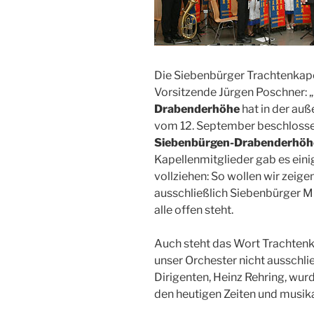
Die Siebenbürger Trachtenkapel
Vorsitzende Jürgen Poschner: 
Drabenderhöhe
hat in der au
vom 12. September beschlosse
Siebenbürgen-Drabenderhöhe 
Kapellenmitglieder gab es ei
vollziehen: So wollen wir zeige
ausschließlich Siebenbürger Mu
alle offen steht.
Auch steht das Wort Trachtenka
unser Orchester nicht ausschlie
Dirigenten, Heinz Rehring, wurd
den heutigen Zeiten und musik