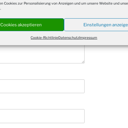
Kathar
n Cookies zur Personalisierung von Anzeigen und um unsere Website und unse
28.11.
.
Stadt
Advent
03.12.
Gemei
Cookies akzeptieren
Einstellungen anzeig
Puer-
11.12.
Cookie-Richtlinie
Datenschutz
Impressum
am Ro
Kinde
19.12.
10-12
Weihn
20.12.
in der
Famili
24.12.
Ev. G
Famili
24.12.
Uhr
Weihn
24.12.
15:00
Weihn
24.12.
18:00