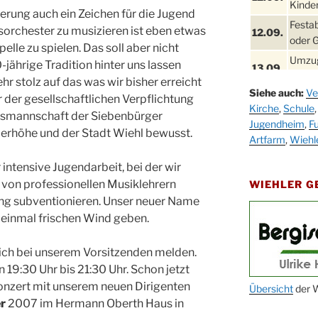
Kinder
rung auch ein Zeichen für die Jugend
Festa
sorchester zu musizieren ist eben etwas
12.09.
oder 
elle zu spielen. Das soll aber nicht
Umzug
-jährige Tradition hinter uns lassen
13.09.
Stadt
hr stolz auf das was wir bisher erreicht
Siehe auch:
Ve
Schla
r der gesellschaftlichen Verpflichtung
19.09.
Kirche
,
Schule
Drabe
dsmannschaft der Siebenbürger
Jugendheim
,
Fu
25. u.
erhöhe und der Stadt Wiehl bewusst.
Oktob
Artfarm
,
Wiehl
26.09.
 intensive Jugendarbeit, bei der wir
Kinde
26.09.
10-12
 von professionellen Musiklehrern
WIEHLER 
ung subventionieren. Unser neuer Name
After
09.10.
 einmal frischen Wind geben.
Kirch
Sandm
sich bei unserem Vorsitzenden melden.
10.10.
Kirch
19:30 Uhr bis 21:30 Uhr. Schon jetzt
18:00
Konzert mit unserem neuen Dirigenten
Oktob
Übersicht
der W
11.10.
r
2007 im Hermann Oberth Haus in
11:00