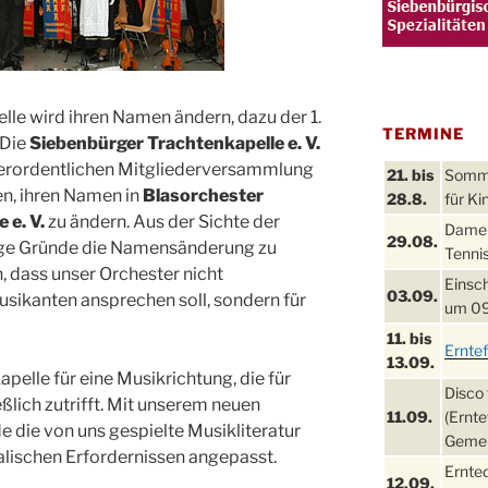
le wird ihren Namen ändern, dazu der 1.
TERMINE
„Die
Siebenbürger Trachtenkapelle e. V.
ßerordentlichen Mitgliederversammlung
21. bis
Sommer
n, ihren Namen in
Blasorchester
28.8.
für Ki
e. V.
zu ändern. Aus der Sichte der
Damen
29.08.
nige Gründe die Namensänderung zu
Tennis
n, dass unser Orchester nicht
Einsch
03.09.
sikanten ansprechen soll, sondern für
um 09
11. bis
Ernte
13.09.
pelle für eine Musikrichtung, die für
Disco 
ßlich zutrifft. Mit unserem neuen
11.09.
(Ernte
e die von uns gespielte Musikliteratur
Gemei
alischen Erfordernissen angepasst.
Ernte
12.09.