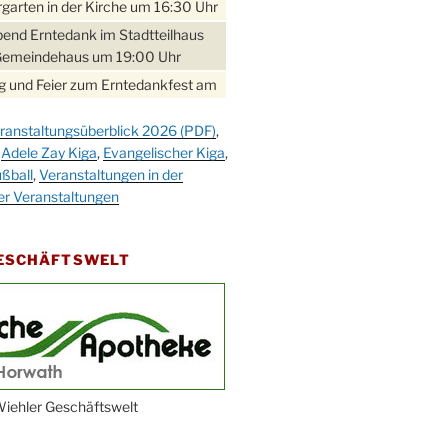
garten in der Kirche um 16:30 Uhr
bend Erntedank im Stadtteilhaus
Gemeindehaus um 19:00 Uhr
 und Feier zum Erntedankfest am
teilhaus um 14:00 Uhr
ranstaltungsüberblick 2026 (PDF)
,
gerabend im Stadtteilhaus
,
Adele Zay Kiga
,
Evangelischer Kiga
,
nderhöhe
ßball
,
Veranstaltungen in der
erfest im Cafe XXS
er Veranstaltungen
rbibeltag im Ev. Gemeindehaus von
 Uhr
GESCHÄFTSWELT
work-Andacht um 18:00 Uhr in der
e
ännchen-Gottesdienst in der
e oder im Ev. Gemeindehaus um
 Uhr
erfest MGV im Stadtteilhaus um
iehler Geschäftswelt
 Uhr