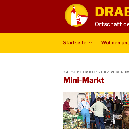
Zum
DRA
Inhalt
springen
Ortschaft d
Startseite
Wohnen und
VERÖFFENTLICHT
24. SEPTEMBER 2007
VON
ADM
AM
Mini-Markt