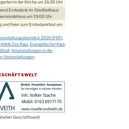
garten in der Kirche um 16:30 Uhr
bend Erntedank im Stadtteilhaus
Gemeindehaus um 19:00 Uhr
 und Feier zum Erntedankfest am
teilhaus um 14:00 Uhr
ranstaltungsüberblick 2026 (PDF)
,
gerabend im Stadtteilhaus
,
Adele Zay Kiga
,
Evangelischer Kiga
,
nderhöhe
ßball
,
Veranstaltungen in der
erfest im Cafe XXS
er Veranstaltungen
rbibeltag im Ev. Gemeindehaus von
 Uhr
GESCHÄFTSWELT
work-Andacht um 18:00 Uhr in der
e
ännchen-Gottesdienst in der
e oder im Ev. Gemeindehaus um
 Uhr
erfest MGV im Stadtteilhaus um
iehler Geschäftswelt
 Uhr