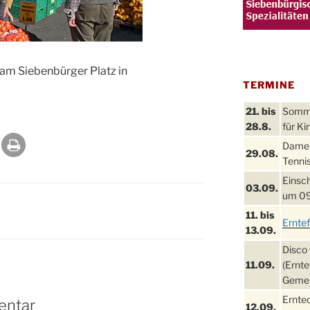
t am Siebenbürger Platz in
TERMINE
21. bis
Sommer
28.8.
für Ki
Damen
29.08.
Tennis
Einsch
03.09.
um 09
11. bis
Ernte
13.09.
Disco 
11.09.
(Ernte
Gemei
Ernte
entar
12.09.