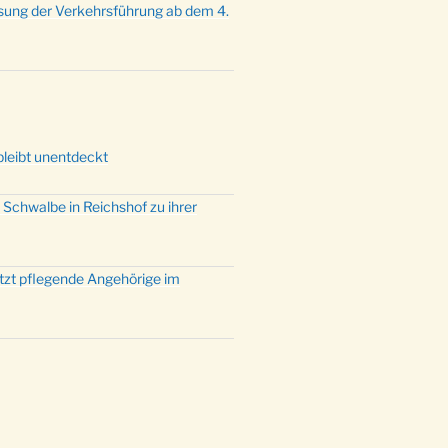
sung der Verkehrsführung ab dem 4.
mette mit der ev. Jugend in der
e um 23:00 Uhr
dienst zu Silvester in der Kirche
:00 Uhr
bleibt unentdeckt
 Schwalbe in Reichshof zu ihrer
ützt pflegende Angehörige im