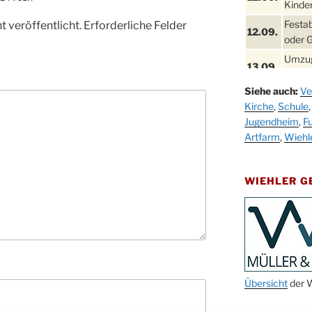
Kinder
Festa
 veröffentlicht.
Erforderliche Felder
12.09.
oder 
Umzug
13.09.
Stadt
Siehe auch:
Ve
Schla
19.09.
Kirche
,
Schule
Drabe
Jugendheim
,
Fu
25. u.
Oktob
Artfarm
,
Wiehl
26.09.
Kinde
26.09.
10-12
WIEHLER 
After
09.10.
Kirch
Sandm
10.10.
Kirch
18:00
Oktob
Übersicht
der W
11.10.
11:00