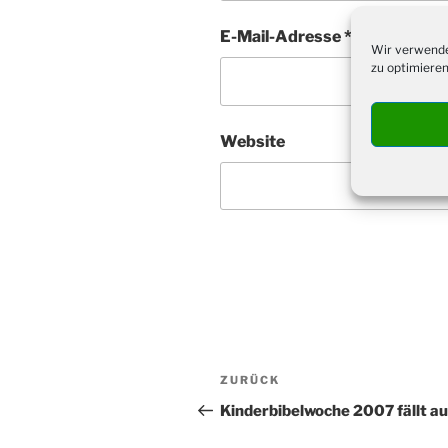
E-Mail-Adresse
*
Wir verwende
zu optimieren
Website
Beitragsnavigation
Vorheriger
ZURÜCK
Beitrag
Kinderbibelwoche 2007 fällt a