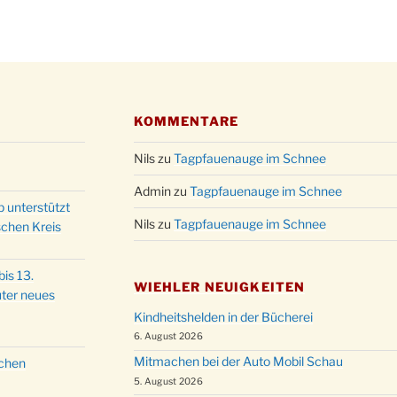
Kathar
28.11.
Stadt
Advent
03.12.
Gemei
Puer-
11.12.
am Ro
KOMMENTARE
Kinde
19.12.
Nils
zu
Tagpfauenauge im Schnee
10-12
Weihn
Admin
zu
Tagpfauenauge im Schnee
20.12.
in der
p unterstützt
Nils
zu
Tagpfauenauge im Schnee
schen Kreis
Famili
24.12.
Ev. G
is 13.
Famili
24.12.
WIEHLER NEUIGKEITEN
ter neues
Uhr
Kindheitshelden in der Bücherei
Weihn
24.12.
6. August 2026
15:00
Mitmachen bei der Auto Mobil Schau
schen
Weihn
24.12.
5. August 2026
18:00