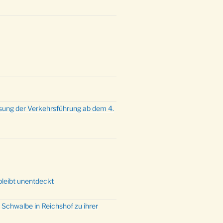
mette mit der ev. Jugend in der
e um 23:00 Uhr
dienst zu Silvester in der Kirche
:00 Uhr
sung der Verkehrsführung ab dem 4.
bleibt unentdeckt
 Schwalbe in Reichshof zu ihrer