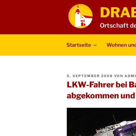
Zum
DRA
Inhalt
springen
Ortschaft d
Startseite
Wohnen und
VERÖFFENTLICHT
5. SEPTEMBER 2008
VON
ADM
AM
LKW-Fahrer bei Ba
abgekommen und 