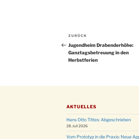
Beitragsnavigation
Vorheriger
ZURÜCK
Beitrag
Jugendheim Drabenderhöhe:
Ganztagsbetreuung in den
Herbstferien
AKTUELLES
Hans Otto Tittes: Abgeschrieben
28. Juli 2026
Vom Prototyp in die Praxis: Neue Ap