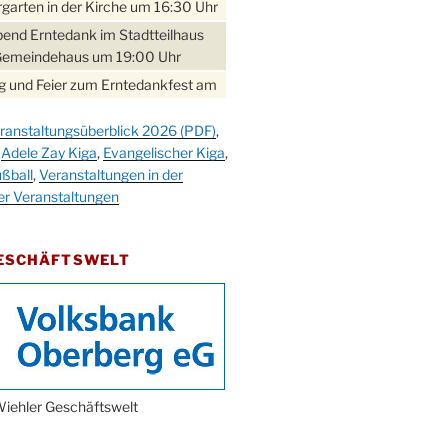
garten in der Kirche um 16:30 Uhr
bend Erntedank im Stadtteilhaus
Gemeindehaus um 19:00 Uhr
 und Feier zum Erntedankfest am
teilhaus um 14:00 Uhr
ranstaltungsüberblick 2026 (PDF)
,
gerabend im Stadtteilhaus
,
Adele Zay Kiga
,
Evangelischer Kiga
,
nderhöhe
ßball
,
Veranstaltungen in der
erfest im Cafe XXS
er Veranstaltungen
rbibeltag im Ev. Gemeindehaus von
 Uhr
GESCHÄFTSWELT
work-Andacht um 18:00 Uhr in der
e
ännchen-Gottesdienst in der
e oder im Ev. Gemeindehaus um
 Uhr
erfest MGV im Stadtteilhaus um
iehler Geschäftswelt
 Uhr