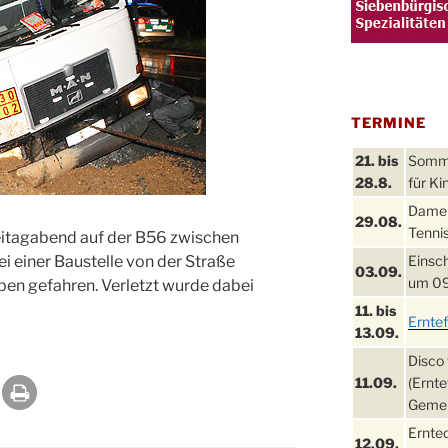
TERMINE
21. bis
Sommer
28.8.
für Ki
Damen
29.08.
Tennis
eitagabend auf der B56 zwischen
 einer Baustelle von der Straße
Einsch
03.09.
um 09
en gefahren. Verletzt wurde dabei
11. bis
Ernte
13.09.
Disco 
11.09.
(Ernte
Gemei
Ernte
12.09.