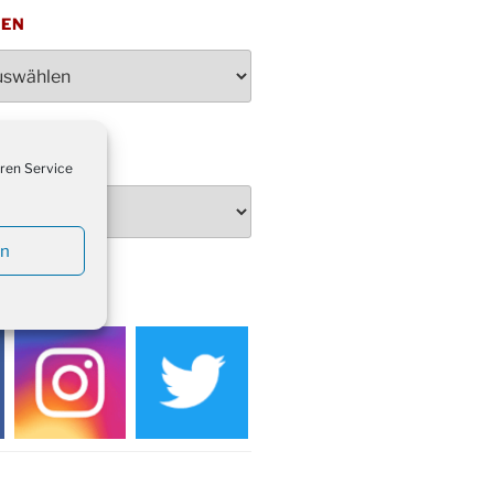
penden des DRK im Ev.
TEN
ndehaus von 16-20 Uhr
dienst zum Reformationstag in der
e um 18:30 Uhr
rt Akkordeon-Orchester im
teilhaus um 16:00 Uhr
ren Service
artin Umzug in Drabenderhöhe um
 Uhr
kfeier zum Volkstrauertag am
en
hof Drabenderhöhe um 11:15 Uhr
 im Ev. Gemeindehaus von 14-
EDIEN
 Uhr
inenball des Honterus Chors im
teilhaus um 19:00 Uhr
rbibeltag im Ev. Gemeindehaus von
 Uhr
tliches Beisammensein am
t-Gassner-Hof um 15:00 Uhr