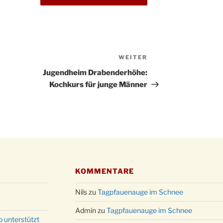
Kathar
28.11.
Stadt
Advent
03.12.
Gemei
Puer-
WEITER
Nächster
11.12.
am Ro
Beitrag
Jugendheim Drabenderhöhe:
Kinde
Kochkurs für junge Männer
19.12.
10-12
Weihn
20.12.
in der
Famili
24.12.
Ev. G
Famili
24.12.
Uhr
KOMMENTARE
Weihn
24.12.
15:00
Nils
zu
Tagpfauenauge im Schnee
Weihn
24.12.
Admin
zu
Tagpfauenauge im Schnee
18:00
p unterstützt