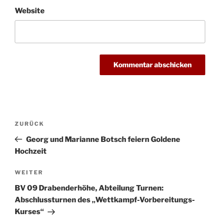
Website
Beitragsnavigation
Vorheriger
ZURÜCK
Beitrag
Georg und Marianne Botsch feiern Goldene
Hochzeit
Nächster
WEITER
Beitrag
BV 09 Drabenderhöhe, Abteilung Turnen:
Abschlussturnen des „Wettkampf-Vorbereitungs-
Kurses“