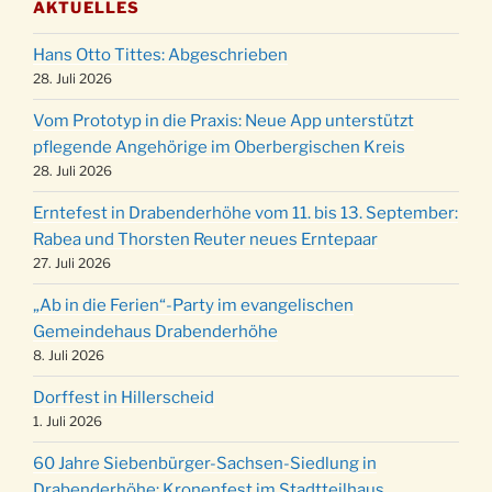
AKTUELLES
Puer-Natus weihnachtliches Brauchtum am
11.12.
Robert-Gassner-Hof um 17:00 Uhr
Hans Otto Tittes: Abgeschrieben
Kinderbibeltag im Ev. Gemeindehaus von 10-
28. Juli 2026
19.12.
12 Uhr
Vom Prototyp in die Praxis: Neue App unterstützt
Weihnachts-Konzert des Honterus Chors in
pflegende Angehörige im Oberbergischen Kreis
20.12.
der Kirche um 17:00 Uhr
28. Juli 2026
Familiengottesdienst mit Krippenspiel im Ev.
24.12.
Erntefest in Drabenderhöhe vom 11. bis 13. September:
Gemeindehaus um 15:00 Uhr
Rabea und Thorsten Reuter neues Erntepaar
24.12.
Familiengottesdienst in der FeG um 16 Uhr
27. Juli 2026
Weihnachtsgottesdienst in der Kirche um
24.12.
„Ab in die Ferien“-Party im evangelischen
15:00 Uhr
Gemeindehaus Drabenderhöhe
Weihnachtsgottesdienst in der Kirche um
8. Juli 2026
24.12.
18:00 Uhr
Dorffest in Hillerscheid
Christmette mit der ev. Jugend in der Kirche
24.12.
1. Juli 2026
um 23:00 Uhr
60 Jahre Siebenbürger-Sachsen-Siedlung in
Gottesdienst zu Silvester in der Kirche um
31.12.
Drabenderhöhe: Kronenfest im Stadtteilhaus
18:00 Uhr