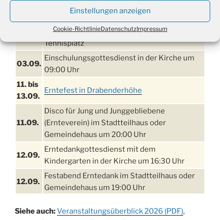
21. bis
Sommerfreizeit der Ev. Jugend in Berlin für
Einstellungen anzeigen
28.8.
Kinder ab 13 Jahren
Cookie-Richtlinie
Datenschutz
Impressum
Damen Doppel - Turnier des TC77 am
29.08.
Tennisplatz
Einschulungsgottesdienst in der Kirche um
03.09.
09:00 Uhr
11. bis
Erntefest in Drabenderhöhe
13.09.
Disco für Jung und Junggebliebene
11.09.
(Ernteverein) im Stadtteilhaus oder
Gemeindehaus um 20:00 Uhr
Erntedankgottesdienst mit dem
12.09.
Kindergarten in der Kirche um 16:30 Uhr
Festabend Erntedank im Stadtteilhaus oder
12.09.
Gemeindehaus um 19:00 Uhr
Umzug und Feier zum Erntedankfest am
13.09.
Siehe auch:
Veranstaltungsüberblick 2026 (PDF)
,
Stadtteilhaus um 14:00 Uhr