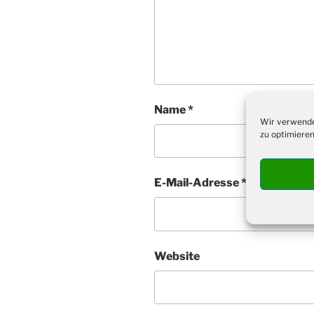
Name
*
Wir verwende
zu optimieren
E-Mail-Adresse
*
Website