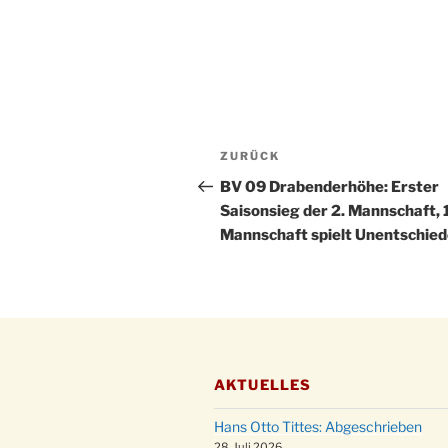
Beitragsnavigation
Vorheriger
ZURÜCK
Beitrag
BV 09 Drabenderhöhe: Erster
Saisonsieg der 2. Mannschaft, 1
Mannschaft spielt Unentschie
AKTUELLES
Hans Otto Tittes: Abgeschrieben
28. Juli 2026