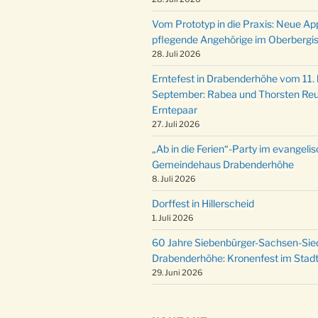
Vom Prototyp in die Praxis: Neue Ap
pflegende Angehörige im Oberbergi
28. Juli 2026
Erntefest in Drabenderhöhe vom 11. b
September: Rabea und Thorsten Reu
Erntepaar
27. Juli 2026
„Ab in die Ferien“-Party im evangeli
Gemeindehaus Drabenderhöhe
8. Juli 2026
Dorffest in Hillerscheid
1. Juli 2026
60 Jahre Siebenbürger-Sachsen-Sied
Drabenderhöhe: Kronenfest im Stadt
29. Juni 2026