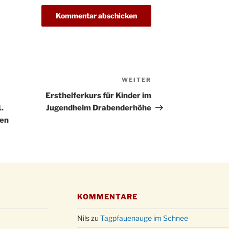
Kathar
28.11.
Stadt
Advent
03.12.
Gemei
Puer-
11.12.
am Ro
WEITER
Nächster
Kinde
19.12.
Beitrag
10-12
Ersthelferkurs für Kinder im
.
Jugendheim Drabenderhöhe
Weihn
20.12.
in der
den
Famili
24.12.
Ev. G
Famili
24.12.
Uhr
Weihn
24.12.
15:00
KOMMENTARE
Weihn
24.12.
Nils
zu
Tagpfauenauge im Schnee
18:00