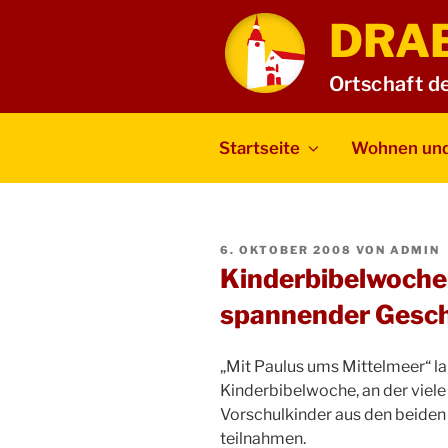
Zum
DRA
Inhalt
springen
Ortschaft d
Startseite
Wohnen und
VERÖFFENTLICHT
6. OKTOBER 2008
VON
ADMIN
AM
Kinderbibelwoche
spannender Gesch
„Mit Paulus ums Mittelmeer“ la
Kinderbibelwoche, an der viel
Vorschulkinder aus den beiden
teilnahmen.