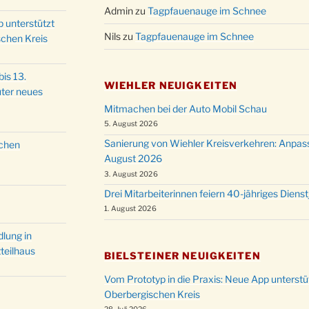
Christ
Admin
zu
Tagpfauenauge im Schnee
24.12.
p unterstützt
Kirch
Nils
zu
Tagpfauenauge im Schnee
schen Kreis
Gottes
31.12.
um 18
is 13.
WIEHLER NEUIGKEITEN
ter neues
Mitmachen bei der Auto Mobil Schau
5. August 2026
Sanierung von Wiehler Kreisverkehren: Anpas
schen
August 2026
3. August 2026
Drei Mitarbeiterinnen feiern 40-jähriges Diens
1. August 2026
lung in
teilhaus
BIELSTEINER NEUIGKEITEN
Vom Prototyp in die Praxis: Neue App unterst
Oberbergischen Kreis