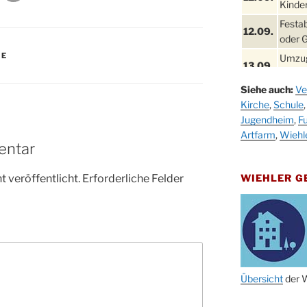
Kinder
Festa
12.09.
oder 
TE
Umzug
13.09.
Stadt
Siehe auch:
Ve
Schla
19.09.
Kirche
,
Schule
Drabe
Jugendheim
,
Fu
25. u.
Oktob
Artfarm
,
Wiehl
26.09.
entar
Kinde
26.09.
10-12
 veröffentlicht.
Erforderliche Felder
WIEHLER 
After
09.10.
Kirch
Sandm
10.10.
Kirch
18:00
Oktob
Übersicht
der W
11.10.
11:00