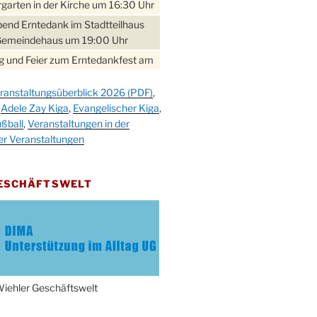
garten in der Kirche um 16:30 Uhr
bend Erntedank im Stadtteilhaus
Gemeindehaus um 19:00 Uhr
 und Feier zum Erntedankfest am
teilhaus um 14:00 Uhr
ranstaltungsüberblick 2026 (PDF)
,
gerabend im Stadtteilhaus
,
Adele Zay Kiga
,
Evangelischer Kiga
,
nderhöhe
ßball
,
Veranstaltungen in der
erfest im Cafe XXS
er Veranstaltungen
rbibeltag im Ev. Gemeindehaus von
 Uhr
GESCHÄFTSWELT
work-Andacht um 18:00 Uhr in der
e
ännchen-Gottesdienst in der
e oder im Ev. Gemeindehaus um
 Uhr
erfest MGV im Stadtteilhaus um
iehler Geschäftswelt
 Uhr