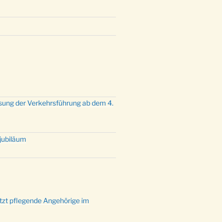
mette mit der ev. Jugend in der
e um 23:00 Uhr
dienst zu Silvester in der Kirche
:00 Uhr
sung der Verkehrsführung ab dem 4.
tjubiläum
ützt pflegende Angehörige im