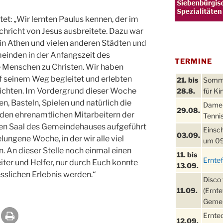
tet: „Wir lernten Paulus kennen, der im
chricht von Jesus ausbreitete. Dazu war
 in Athen und vielen anderen Städten und
meinden in der Anfangszeit des
TERMINE
 Menschen zu Christen. Wir haben
 seinem Weg begleitet und erlebten
21. bis
Sommer
chten. Im Vordergrund dieser Woche
28.8.
für Ki
 Basteln, Spielen und natürlich die
Damen
29.08.
 den ehrenamtlichen Mitarbeitern der
Tennis
en Saal des Gemeindehauses aufgeführt
Einsch
03.09.
ungene Woche, in der wir alle viel
um 09
 An dieser Stelle noch einmal einen
11. bis
Ernte
iter und Helfer, nur durch Euch konnte
13.09.
slichen Erlebnis werden.“
Disco 
11.09.
(Ernte
Gemei
Ernte
12.09.