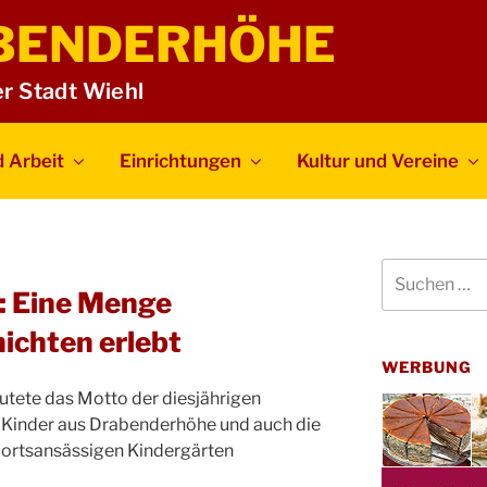
BENDERHÖHE
er Stadt Wiehl
 Arbeit
Einrichtungen
Kultur und Vereine
Suchen
nach:
: Eine Menge
ichten erlebt
WERBUNG
utete das Motto der diesjährigen
e Kinder aus Drabenderhöhe und auch die
 ortsansässigen Kindergärten