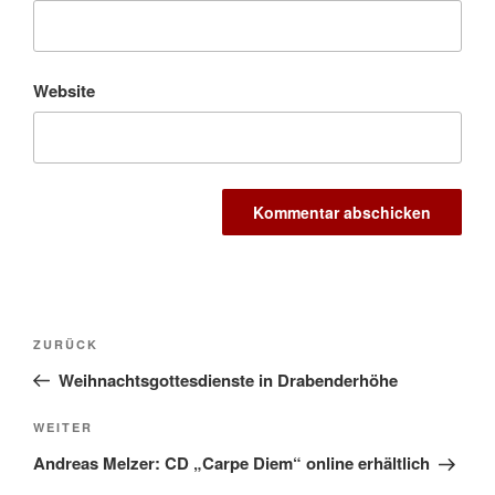
Website
Beitragsnavigation
Vorheriger
ZURÜCK
Beitrag
Weihnachtsgottesdienste in Drabenderhöhe
Nächster
WEITER
Beitrag
Andreas Melzer: CD „Carpe Diem“ online erhältlich