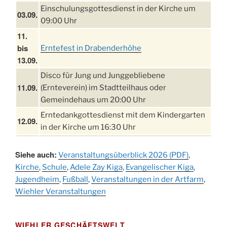
Einschulungsgottesdienst in der Kirche um
03.09.
09:00 Uhr
11.
bis
Erntefest in Drabenderhöhe
13.09.
Disco für Jung und Junggebliebene
11.09.
(Ernteverein) im Stadtteilhaus oder
Gemeindehaus um 20:00 Uhr
Erntedankgottesdienst mit dem Kindergarten
12.09.
in der Kirche um 16:30 Uhr
Festabend Erntedank im Stadtteilhaus oder
12.09.
Siehe auch:
Gemeindehaus um 19:00 Uhr
Veranstaltungsüberblick 2026 (PDF)
,
Kirche
,
Schule
,
Adele Zay Kiga
,
Evangelischer Kiga
,
Umzug und Feier zum Erntedankfest am
13.09.
Jugendheim
,
Fußball
,
Veranstaltungen in der Artfarm
,
Stadtteilhaus um 14:00 Uhr
Wiehler Veranstaltungen
Schlagerabend im Stadtteilhaus
19.09.
Drabenderhöhe
25. u.
WIEHLER GESCHÄFTSWELT