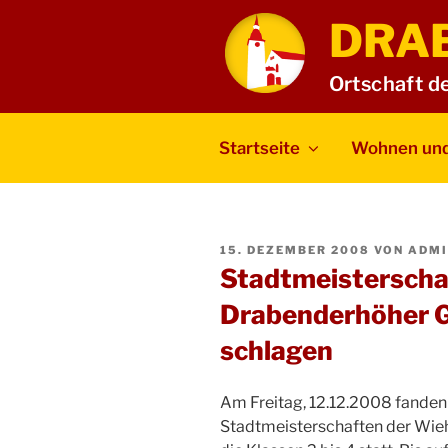
Zum
DRA
Inhalt
springen
Ortschaft d
Startseite
Wohnen und
VERÖFFENTLICHT
15. DEZEMBER 2008
VON
ADMI
AM
Stadtmeistersch
Drabenderhöher G
schlagen
Am Freitag, 12.12.2008 fanden 
Stadtmeisterschaften der Wie