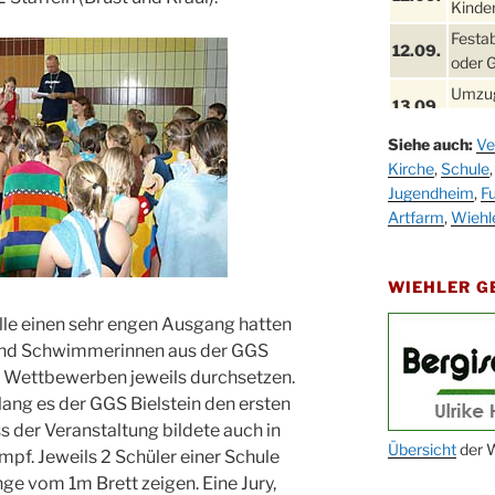
Kinder
Festa
12.09.
oder 
Umzug
13.09.
Stadt
Siehe auch:
Ve
Schla
19.09.
Kirche
,
Schule
Drabe
Jugendheim
,
Fu
25. u.
Oktob
Artfarm
,
Wiehl
26.09.
Kinde
26.09.
10-12
WIEHLER 
After
lle einen sehr engen Ausgang hatten
09.10.
Kirch
und Schwimmerinnen aus der GGS
Sandm
f Wettbewerben jeweils durchsetzen.
10.10.
Kirch
elang es der GGS Bielstein den ersten
18:00
s der Veranstaltung bildete auch in
Oktob
Übersicht
der W
pf. Jeweils 2 Schüler einer Schule
11.10.
11:00
e vom 1m Brett zeigen. Eine Jury,