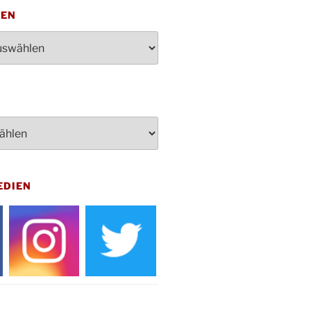
penden des DRK im Ev.
TEN
ndehaus von 16-20 Uhr
dienst zum Reformationstag in der
e um 18:30 Uhr
rt Akkordeon-Orchester im
teilhaus um 16:00 Uhr
artin Umzug in Drabenderhöhe um
 Uhr
kfeier zum Volkstrauertag am
hof Drabenderhöhe um 11:15 Uhr
 im Ev. Gemeindehaus von 14-
EDIEN
 Uhr
inenball des Honterus Chors im
teilhaus um 19:00 Uhr
rbibeltag im Ev. Gemeindehaus von
 Uhr
tliches Beisammensein am
t-Gassner-Hof um 15:00 Uhr