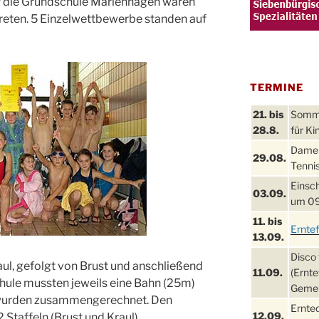
 auf die Grundschule Marienhagen waren
treten. 5 Einzelwettbewerbe standen auf
TERMINE
21. bis
Sommer
28.8.
für Ki
Damen
29.08.
Tennis
Einsch
03.09.
um 09
11. bis
Ernte
13.09.
Disco 
ul, gefolgt von Brust und anschließend
11.09.
(Ernte
Schule mussten jeweils eine Bahn (25m)
Gemei
n wurden zusammengerechnet. Den
Ernte
12.09.
Staffeln (Brust und Kraul).