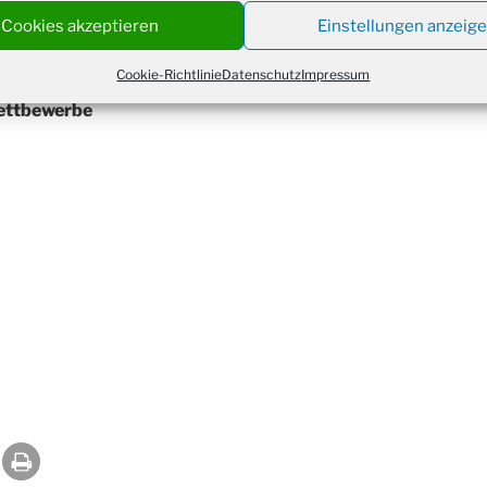
Christ
Cookies akzeptieren
Einstellungen anzeig
24.12.
Kirch
Gottes
Cookie-Richtlinie
Datenschutz
Impressum
31.12.
um 18
wettbewerbe