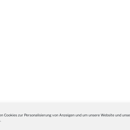
Kathar
28.11.
Stadt
Advent
03.12.
Gemei
Puer-
11.12.
am Ro
Kinde
19.12.
10-12
Weihn
20.12.
in der
Famili
24.12.
Ev. G
Famili
24.12.
Uhr
Weihn
24.12.
15:00
n Cookies zur Personalisierung von Anzeigen und um unsere Website und unse
Weihn
.
24.12.
18:00