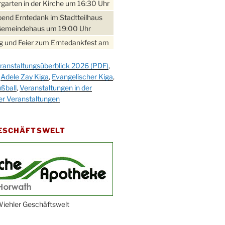
garten in der Kirche um 16:30 Uhr
bend Erntedank im Stadtteilhaus
Gemeindehaus um 19:00 Uhr
 und Feier zum Erntedankfest am
teilhaus um 14:00 Uhr
ranstaltungsüberblick 2026 (PDF)
,
gerabend im Stadtteilhaus
,
Adele Zay Kiga
,
Evangelischer Kiga
,
nderhöhe
ßball
,
Veranstaltungen in der
erfest im Cafe XXS
er Veranstaltungen
rbibeltag im Ev. Gemeindehaus von
 Uhr
GESCHÄFTSWELT
work-Andacht um 18:00 Uhr in der
e
ännchen-Gottesdienst in der
e oder im Ev. Gemeindehaus um
 Uhr
erfest MGV im Stadtteilhaus um
iehler Geschäftswelt
 Uhr