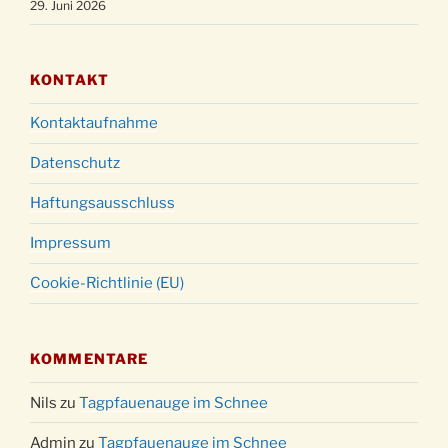
29. Juni 2026
24.12.
15:00 Uhr
Weihnachtsgottesdienst in der Kirche um
24.12.
18:00 Uhr
KONTAKT
Christmette mit der ev. Jugend in der Kirche
24.12.
Kontaktaufnahme
um 23:00 Uhr
Gottesdienst zu Silvester in der Kirche um
Datenschutz
31.12.
18:00 Uhr
Haftungsausschluss
Impressum
Cookie-Richtlinie (EU)
KOMMENTARE
Nils
zu
Tagpfauenauge im Schnee
Admin
zu
Tagpfauenauge im Schnee