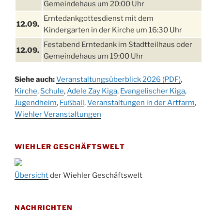
Gemeindehaus um 20:00 Uhr
Erntedankgottesdienst mit dem
12.09.
Kindergarten in der Kirche um 16:30 Uhr
Festabend Erntedank im Stadtteilhaus oder
12.09.
Gemeindehaus um 19:00 Uhr
Umzug und Feier zum Erntedankfest am
13.09.
Siehe auch:
Veranstaltungsüberblick 2026 (PDF)
,
Stadtteilhaus um 14:00 Uhr
Kirche
,
Schule
,
Adele Zay Kiga
,
Evangelischer Kiga
,
Schlagerabend im Stadtteilhaus
Jugendheim
19.09.
,
Fußball
,
Veranstaltungen in der Artfarm
,
Drabenderhöhe
Wiehler Veranstaltungen
25. u.
Oktoberfest im Cafe XXS
26.09.
WIEHLER GESCHÄFTSWELT
Kinderbibeltag im Ev. Gemeindehaus von 10-
26.09.
12 Uhr
Afterwork-Andacht um 18:00 Uhr in der
Übersicht
der Wiehler Geschäftswelt
09.10.
Kirche
Sandmännchen-Gottesdienst in der Kirche
10.10.
NACHRICHTEN
oder im Ev. Gemeindehaus um 18:00 Uhr