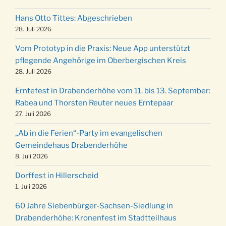
12 Uhr
Adventliches Beisammensein am Robert-
Hans Otto Tittes: Abgeschrieben
28.11.
28. Juli 2026
Gassner-Hof um 15:00 Uhr
Katharinenball der Kreisgruppe im
Vom Prototyp in die Praxis: Neue App unterstützt
28.11.
Stadtteilhaus um 19:00 Uhr
pflegende Angehörige im Oberbergischen Kreis
28. Juli 2026
Adventsfeier des Frauenvereins im Ev.
03.12.
Gemeindehaus um 19:00 Uhr
Erntefest in Drabenderhöhe vom 11. bis 13. September:
Puer-Natus weihnachtliches Brauchtum am
Rabea und Thorsten Reuter neues Erntepaar
11.12.
Robert-Gassner-Hof um 17:00 Uhr
27. Juli 2026
Kinderbibeltag im Ev. Gemeindehaus von 10-
19.12.
„Ab in die Ferien“-Party im evangelischen
12 Uhr
Gemeindehaus Drabenderhöhe
Weihnachts-Konzert des Honterus Chors in
8. Juli 2026
20.12.
der Kirche um 17:00 Uhr
Dorffest in Hillerscheid
Familiengottesdienst mit Krippenspiel im Ev.
1. Juli 2026
24.12.
Gemeindehaus um 15:00 Uhr
60 Jahre Siebenbürger-Sachsen-Siedlung in
24.12.
Familiengottesdienst in der FeG um 16 Uhr
Drabenderhöhe: Kronenfest im Stadtteilhaus
Weihnachtsgottesdienst in der Kirche um