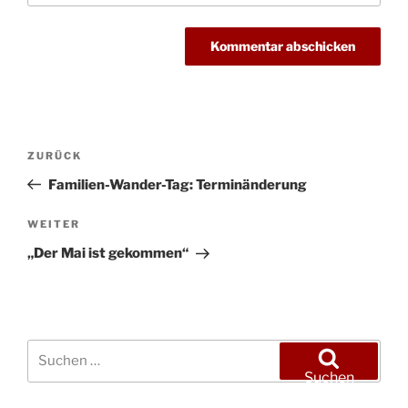
Beitragsnavigation
Vorheriger
ZURÜCK
Beitrag
Familien-Wander-Tag: Terminänderung
Nächster
WEITER
Beitrag
„Der Mai ist gekommen“
Suchen
nach:
Suchen