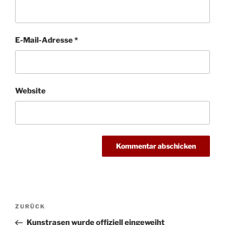
E-Mail-Adresse
*
Website
Beitragsnavigation
Vorheriger
ZURÜCK
Beitrag
Kunstrasen wurde offiziell eingeweiht