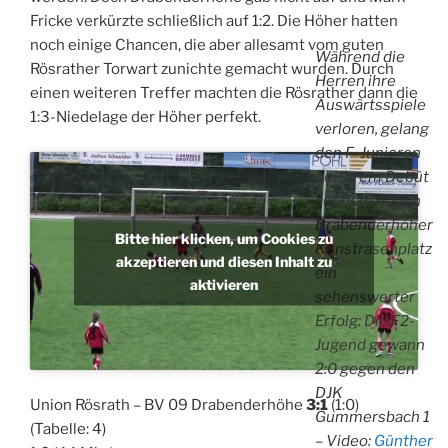
Fricke verkürzte schließlich auf 1:2. Die Höher hatten
noch einige Chancen, die aber allesamt vom guten
Während die
Rösrather Torwart zunichte gemacht wurden. Durch
Herren ihre
einen weiteren Treffer machten die Rösrather dann die
Auswärtsspiele
1:3-Niedelage der Höher perfekt.
verloren, gelang
den F-Junioren
bei ihrem Debüt
auf dem neuen
Drabenderhöher
Bitte hier klicken, um Cookies zu
Kunstrasenplatz
akzeptieren und diesen Inhalt zu
ein
aktivieren
sehenswerter
Erfolg: Die F2-
Jugend gewann
2:0 gegen den
DJK
Union Rösrath – BV 09 Drabenderhöhe
3:1
(1:0)
Gummersbach 1
(Tabelle: 4)
– Video:
Günther