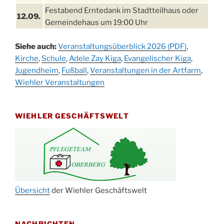
Festabend Erntedank im Stadtteilhaus oder
12.09.
Gemeindehaus um 19:00 Uhr
Umzug und Feier zum Erntedankfest am
13.09.
Siehe auch:
Veranstaltungsüberblick 2026 (PDF)
,
Stadtteilhaus um 14:00 Uhr
Kirche
,
Schule
,
Adele Zay Kiga
,
Evangelischer Kiga
,
Schlagerabend im Stadtteilhaus
Jugendheim
19.09.
,
Fußball
,
Veranstaltungen in der Artfarm
,
Drabenderhöhe
Wiehler Veranstaltungen
25. u.
Oktoberfest im Cafe XXS
26.09.
WIEHLER GESCHÄFTSWELT
Kinderbibeltag im Ev. Gemeindehaus von 10-
26.09.
12 Uhr
Afterwork-Andacht um 18:00 Uhr in der
09.10.
Kirche
Sandmännchen-Gottesdienst in der Kirche
10.10.
oder im Ev. Gemeindehaus um 18:00 Uhr
Übersicht
der Wiehler Geschäftswelt
Oktoberfest MGV im Stadtteilhaus um 11:00
11.10.
Uhr
NACHRICHTEN