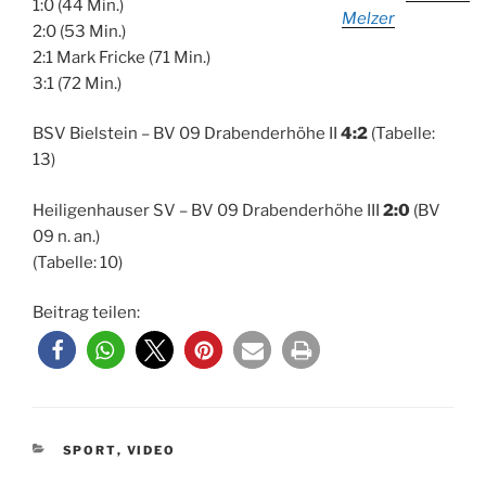
1:0 (44 Min.)
Melzer
2:0 (53 Min.)
2:1 Mark Fricke (71 Min.)
3:1 (72 Min.)
BSV Bielstein – BV 09 Drabenderhöhe II
4:2
(Tabelle:
13)
Heiligenhauser SV – BV 09 Drabenderhöhe III
2:0
(BV
09 n. an.)
(Tabelle: 10)
Beitrag teilen:
KATEGORIEN
SPORT
,
VIDEO