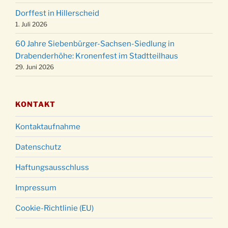
18:00 Uhr
Dorffest in Hillerscheid
Christmette mit der ev. Jugend in der Kirche
24.12.
1. Juli 2026
um 23:00 Uhr
60 Jahre Siebenbürger-Sachsen-Siedlung in
Gottesdienst zu Silvester in der Kirche um
31.12.
Drabenderhöhe: Kronenfest im Stadtteilhaus
18:00 Uhr
29. Juni 2026
KONTAKT
Kontaktaufnahme
Datenschutz
Haftungsausschluss
Impressum
Cookie-Richtlinie (EU)