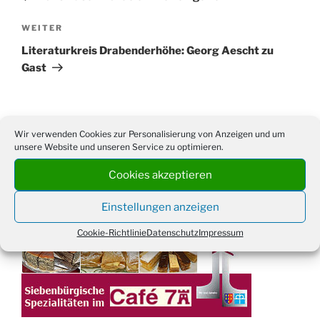
Nächster
WEITER
Beitrag
Literaturkreis Drabenderhöhe: Georg Aescht zu
Gast
Wir verwenden Cookies zur Personalisierung von Anzeigen und um
Suchen
Suche
unsere Website und unseren Service zu optimieren.
nach:
Cookies akzeptieren
Einstellungen anzeigen
WERBUNG
Cookie-Richtlinie
Datenschutz
Impressum