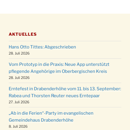
Katharinenball der Kreisgruppe im
28.11.
Stadtteilhaus um 19:00 Uhr
Adventsfeier des Frauenvereins im Ev.
03.12.
Gemeindehaus um 19:00 Uhr
AKTUELLES
Puer-Natus weihnachtliches Brauchtum am
11.12.
Robert-Gassner-Hof um 17:00 Uhr
Hans Otto Tittes: Abgeschrieben
Kinderbibeltag im Ev. Gemeindehaus von 10-
28. Juli 2026
19.12.
12 Uhr
Vom Prototyp in die Praxis: Neue App unterstützt
Weihnachts-Konzert des Honterus Chors in
pflegende Angehörige im Oberbergischen Kreis
20.12.
der Kirche um 17:00 Uhr
28. Juli 2026
Familiengottesdienst mit Krippenspiel im Ev.
24.12.
Erntefest in Drabenderhöhe vom 11. bis 13. September:
Gemeindehaus um 15:00 Uhr
Rabea und Thorsten Reuter neues Erntepaar
24.12.
Familiengottesdienst in der FeG um 16 Uhr
27. Juli 2026
Weihnachtsgottesdienst in der Kirche um
24.12.
„Ab in die Ferien“-Party im evangelischen
15:00 Uhr
Gemeindehaus Drabenderhöhe
Weihnachtsgottesdienst in der Kirche um
8. Juli 2026
24.12.