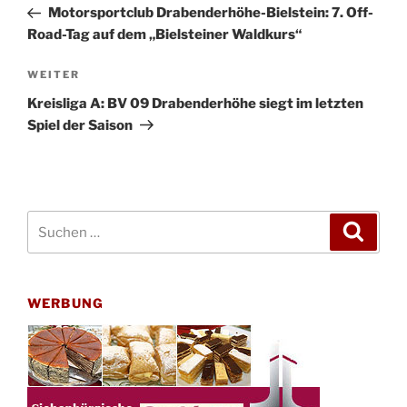
Beitrag
Motorsportclub Drabenderhöhe-Bielstein: 7. Off-
Road-Tag auf dem „Bielsteiner Waldkurs“
Nächster
WEITER
Beitrag
Kreisliga A: BV 09 Drabenderhöhe siegt im letzten
Spiel der Saison
Suchen
Suche
nach:
WERBUNG