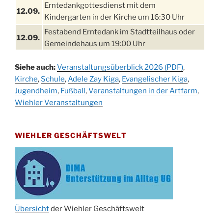
Erntedankgottesdienst mit dem
12.09.
Kindergarten in der Kirche um 16:30 Uhr
Festabend Erntedank im Stadtteilhaus oder
12.09.
Gemeindehaus um 19:00 Uhr
Umzug und Feier zum Erntedankfest am
13.09.
Siehe auch:
Veranstaltungsüberblick 2026 (PDF)
,
Stadtteilhaus um 14:00 Uhr
Kirche
,
Schule
,
Adele Zay Kiga
,
Evangelischer Kiga
,
Schlagerabend im Stadtteilhaus
Jugendheim
19.09.
,
Fußball
,
Veranstaltungen in der Artfarm
,
Drabenderhöhe
Wiehler Veranstaltungen
25. u.
Oktoberfest im Cafe XXS
26.09.
WIEHLER GESCHÄFTSWELT
Kinderbibeltag im Ev. Gemeindehaus von 10-
26.09.
12 Uhr
Afterwork-Andacht um 18:00 Uhr in der
09.10.
Kirche
Sandmännchen-Gottesdienst in der Kirche
10.10.
oder im Ev. Gemeindehaus um 18:00 Uhr
Übersicht
der Wiehler Geschäftswelt
Oktoberfest MGV im Stadtteilhaus um 11:00