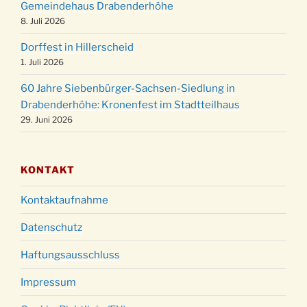
Gemeindehaus Drabenderhöhe
Weihnachtsgottesdienst in der Kirche um
8. Juli 2026
24.12.
18:00 Uhr
Dorffest in Hillerscheid
Christmette mit der ev. Jugend in der Kirche
24.12.
1. Juli 2026
um 23:00 Uhr
60 Jahre Siebenbürger-Sachsen-Siedlung in
Gottesdienst zu Silvester in der Kirche um
31.12.
Drabenderhöhe: Kronenfest im Stadtteilhaus
18:00 Uhr
29. Juni 2026
KONTAKT
Kontaktaufnahme
Datenschutz
Haftungsausschluss
Impressum