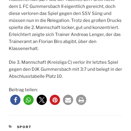
dem 1. FC Gummersbach II eigentlich gereicht, doch
diese verloren das Spiel gegen den SSV Süng und
müssen nun in die Relegation. Trotz des großen Drucks
spielte die 2. Mannschaft locker, gut und konzentriert.
Erleichtert zeigte sich Trainer Andreas Lenger, der das
Traineramt an Florian Biro abgibt, über den
Klassenerhalt.
Die 3. Mannschaft (Kreisliga C) verlor ihr letztes Spiel
gegen den DJK Gummersbach mit 3:7 und belegt in der
Abschlusstabelle Platz 10.
Beitrag teilen:
KATEGORIEN
SPORT