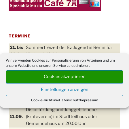
TERMINE
21. bis
Sommerfreizeit der Ev. Jugend in Berlin für
28.8.
Kinder ab 13 Jahren
Wir verwenden Cookies zur Personalisierung von Anzeigen und um
Damen Doppel - Turnier des TC77 am
unsere Website und unseren Service zu optimieren.
29.08.
Tennisplatz
Cookies akzeptieren
Einschulungsgottesdienst in der Kirche um
03.09.
09:00 Uhr
Einstellungen anzeigen
11. bis
Erntefest in Drabenderhöhe
Cookie-Richtlinie
Datenschutz
Impressum
13.09.
Disco für Jung und Junggebliebene
11.09.
(Ernteverein) im Stadtteilhaus oder
Gemeindehaus um 20:00 Uhr