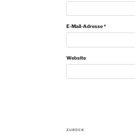
E-Mail-Adresse
*
Website
Beitragsnavigation
Vorheriger
ZURÜCK