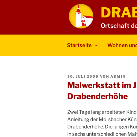
Zum
DRA
Inhalt
springen
Ortschaft d
Startseite
Wohnen und
VERÖFFENTLICHT
30. JULI 2009
VON
ADMIN
AM
Malwerkstatt im 
Drabenderhöhe
Zwei Tage lang arbeiteten Kinde
Anleitung der Morsbacher Küns
Drabenderhöhe. Die jungen Kün
in sechs unterschiedlichen Mal