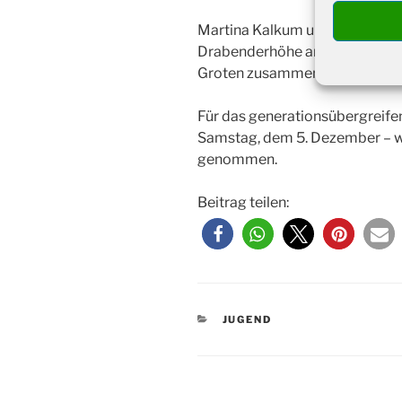
Martina Kalkum und Holger Eh
Drabenderhöhe arbeiten schon v
Groten zusammen.
Für das generationsübergreif
Samstag, dem 5. Dezember – 
genommen.
Beitrag teilen:
KATEGORIEN
JUGEND