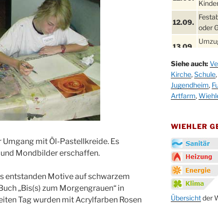
Kinder
Festa
12.09.
oder 
Umzug
13.09.
Stadt
Siehe auch:
Ve
Schla
19.09.
Kirche
,
Schule
Drabe
Jugendheim
,
Fu
25. u.
Oktob
Artfarm
,
Wiehl
26.09.
Kinde
26.09.
10-12
WIEHLER 
After
r Umgang mit Öl-Pastellkreide. Es
09.10.
Kirch
 und Mondbilder erschaffen.
Sandm
10.10.
Kirch
s entstanden Motive auf schwarzem
18:00
Buch „Bis(s) zum Morgengrauen“ in
Oktob
Übersicht
der W
weiten Tag wurden mit Acrylfarben Rosen
11.10.
11:00