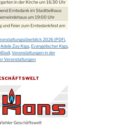
garten in der Kirche um 16:30 Uhr
bend Erntedank im Stadtteilhaus
Gemeindehaus um 19:00 Uhr
 und Feier zum Erntedankfest am
teilhaus um 14:00 Uhr
ranstaltungsüberblick 2026 (PDF)
,
gerabend im Stadtteilhaus
,
Adele Zay Kiga
,
Evangelischer Kiga
,
nderhöhe
ßball
,
Veranstaltungen in der
erfest im Cafe XXS
er Veranstaltungen
rbibeltag im Ev. Gemeindehaus von
 Uhr
GESCHÄFTSWELT
work-Andacht um 18:00 Uhr in der
e
ännchen-Gottesdienst in der
e oder im Ev. Gemeindehaus um
 Uhr
erfest MGV im Stadtteilhaus um
iehler Geschäftswelt
 Uhr