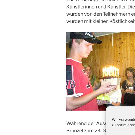
Künstlerinnen und Künstler. Di
wurden von den Teilnehmern er
wurden mit kleinen Köstlichke
Wir verwende
Während der Ausstellung wurde
zu optimieren
Brunzel zum 24. Geburtstag gra