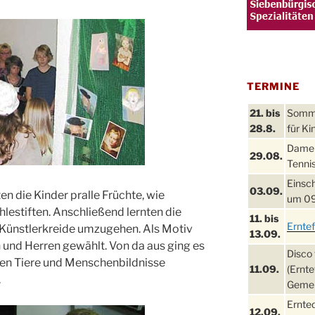
TERMINE
21. bis
Sommer
28.8.
für Ki
Damen
29.08.
Tennis
Einsch
03.09.
 die Kinder pralle Früchte, wie
um 09
hlestiften. Anschließend lernten die
11. bis
Ernte
 Künstlerkreide umzugehen. Als Motiv
13.09.
 und Herren gewählt. Von da aus ging es
Disco 
den Tiere und Menschenbildnisse
11.09.
(Ernte
.
Gemei
Ernte
12.09.