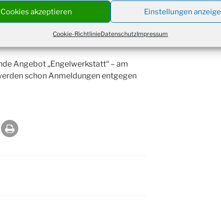
Christ
Cookies akzeptieren
Einstellungen anzeig
24.12.
rhart aus dem Jugendheim
Kirch
iele Jahre mit der Künstlerin Frau
Gottes
Cookie-Richtlinie
Datenschutz
Impressum
31.12.
um 18
ende Angebot „Engelwerkstatt“ – am
werden schon Anmeldungen entgegen