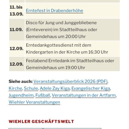
11. bis
Erntefest in Drabenderhöhe
13.09.
Disco für Jung und Junggebliebene
11.09.
(Ernteverein) im Stadtteilhaus oder
Gemeindehaus um 20:00 Uhr
Erntedankgottesdienst mit dem
12.09.
Kindergarten in der Kirche um 16:30 Uhr
Festabend Erntedank im Stadtteilhaus oder
12.09.
Gemeindehaus um 19:00 Uhr
Umzug und Feier zum Erntedankfest am
13.09.
Siehe auch:
Veranstaltungsüberblick 2026 (PDF)
,
Stadtteilhaus um 14:00 Uhr
Kirche
,
Schule
,
Adele Zay Kiga
,
Evangelischer Kiga
,
Schlagerabend im Stadtteilhaus
Jugendheim
19.09.
,
Fußball
,
Veranstaltungen in der Artfarm
,
Drabenderhöhe
Wiehler Veranstaltungen
25. u.
Oktoberfest im Cafe XXS
26.09.
WIEHLER GESCHÄFTSWELT
Kinderbibeltag im Ev. Gemeindehaus von 10-
26.09.