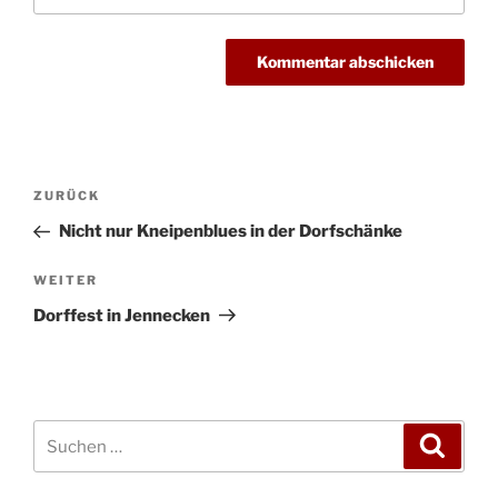
Beitragsnavigation
Vorheriger
ZURÜCK
Beitrag
Nicht nur Kneipenblues in der Dorfschänke
Nächster
WEITER
Beitrag
Dorffest in Jennecken
Suchen
Suche
nach: