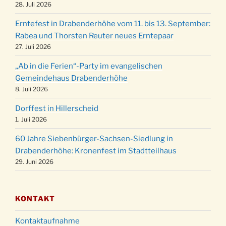
der Kirche um 17:00 Uhr
28. Juli 2026
Familiengottesdienst mit Krippenspiel im Ev.
24.12.
Erntefest in Drabenderhöhe vom 11. bis 13. September:
Gemeindehaus um 15:00 Uhr
Rabea und Thorsten Reuter neues Erntepaar
24.12.
Familiengottesdienst in der FeG um 16 Uhr
27. Juli 2026
Weihnachtsgottesdienst in der Kirche um
24.12.
„Ab in die Ferien“-Party im evangelischen
15:00 Uhr
Gemeindehaus Drabenderhöhe
Weihnachtsgottesdienst in der Kirche um
8. Juli 2026
24.12.
18:00 Uhr
Dorffest in Hillerscheid
Christmette mit der ev. Jugend in der Kirche
24.12.
1. Juli 2026
um 23:00 Uhr
60 Jahre Siebenbürger-Sachsen-Siedlung in
Gottesdienst zu Silvester in der Kirche um
31.12.
Drabenderhöhe: Kronenfest im Stadtteilhaus
18:00 Uhr
29. Juni 2026
KONTAKT
Kontaktaufnahme