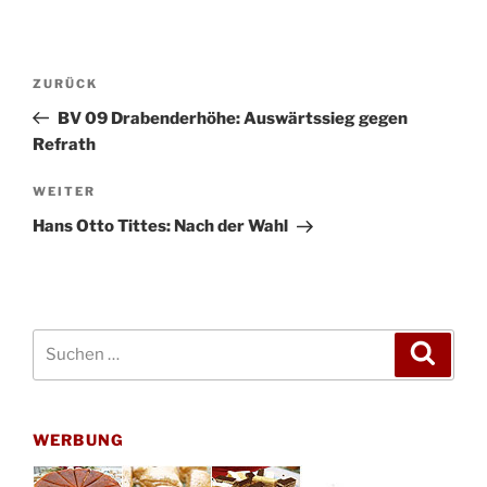
Beitragsnavigation
Vorheriger
ZURÜCK
Beitrag
BV 09 Drabenderhöhe: Auswärtssieg gegen
Refrath
Nächster
WEITER
Beitrag
Hans Otto Tittes: Nach der Wahl
Suchen
Suche
nach:
WERBUNG