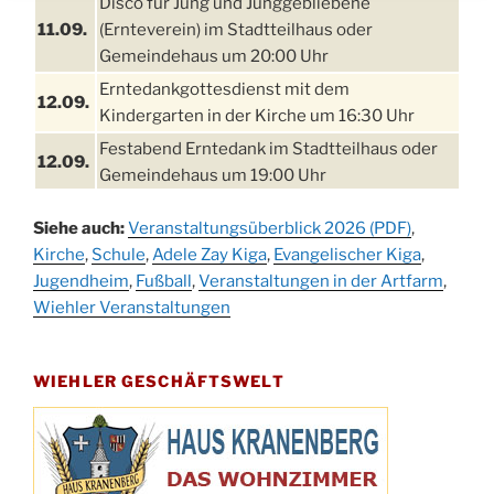
Disco für Jung und Junggebliebene
11.09.
(Ernteverein) im Stadtteilhaus oder
Gemeindehaus um 20:00 Uhr
Erntedankgottesdienst mit dem
12.09.
Kindergarten in der Kirche um 16:30 Uhr
Festabend Erntedank im Stadtteilhaus oder
12.09.
Gemeindehaus um 19:00 Uhr
Umzug und Feier zum Erntedankfest am
13.09.
Siehe auch:
Veranstaltungsüberblick 2026 (PDF)
,
Stadtteilhaus um 14:00 Uhr
Kirche
,
Schule
,
Adele Zay Kiga
,
Evangelischer Kiga
,
Schlagerabend im Stadtteilhaus
Jugendheim
19.09.
,
Fußball
,
Veranstaltungen in der Artfarm
,
Drabenderhöhe
Wiehler Veranstaltungen
25. u.
Oktoberfest im Cafe XXS
26.09.
WIEHLER GESCHÄFTSWELT
Kinderbibeltag im Ev. Gemeindehaus von 10-
26.09.
12 Uhr
Afterwork-Andacht um 18:00 Uhr in der
09.10.
Kirche