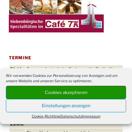
TERMINE
21. bis
Sommerfreizeit der Ev. Jugend in Berlin für
Wir verwenden Cookies zur Personalisierung von Anzeigen und um
28.8.
Kinder ab 13 Jahren
unsere Website und unseren Service zu optimieren.
Damen Doppel - Turnier des TC77 am
29.08.
Tennisplatz
Cookies akzeptieren
Einschulungsgottesdienst in der Kirche um
03.09.
Einstellungen anzeigen
09:00 Uhr
Cookie-Richtlinie
Datenschutz
Impressum
11. bis
Erntefest in Drabenderhöhe
13.09.