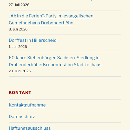
24.12.
Familiengottesdienst in der FeG um 16 Uhr
27. Juli 2026
Weihnachtsgottesdienst in der Kirche um
24.12.
„Ab in die Ferien“-Party im evangelischen
15:00 Uhr
Gemeindehaus Drabenderhöhe
Weihnachtsgottesdienst in der Kirche um
8. Juli 2026
24.12.
18:00 Uhr
Dorffest in Hillerscheid
Christmette mit der ev. Jugend in der Kirche
24.12.
1. Juli 2026
um 23:00 Uhr
60 Jahre Siebenbürger-Sachsen-Siedlung in
Gottesdienst zu Silvester in der Kirche um
31.12.
Drabenderhöhe: Kronenfest im Stadtteilhaus
18:00 Uhr
29. Juni 2026
KONTAKT
Kontaktaufnahme
Datenschutz
Haftungsausschluss