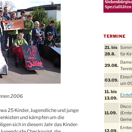
TERMINE
21. bis
Sommer
28.8.
für Ki
Damen
29.08.
Tennis
Einsch
03.09.
um 09
11. bis
Ernte
ennen 2006
13.09.
Disco 
etwa 25 Kinder, Jugendliche und junge
11.09.
(Ernte
fenkisten und kämpfen um die
Gemei
igen sich in diesem Jahr das Kinder-
Ernte
12.09.
 Jugendcafe Checkpoint, die