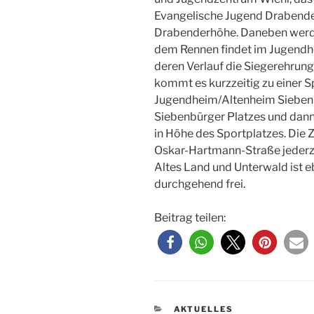
Evangelische Jugend Drabende
Drabenderhöhe. Daneben werde
dem Rennen findet im Jugendhe
deren Verlauf die Siegerehrun
kommt es kurzzeitig zu einer 
Jugendheim/Altenheim Siebenbü
Siebenbürger Platzes und dann 
in Höhe des Sportplatzes. Die Z
Oskar-Hartmann-Straße jederze
Altes Land und Unterwald ist 
durchgehend frei.
Beitrag teilen:
KATEGORIEN
AKTUELLES