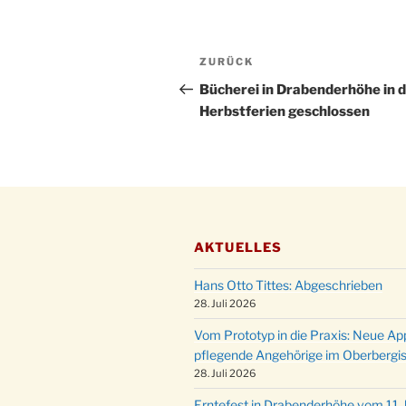
Beitragsnavigation
Vorheriger
ZURÜCK
Beitrag
Bücherei in Drabenderhöhe in 
Herbstferien geschlossen
AKTUELLES
Hans Otto Tittes: Abgeschrieben
28. Juli 2026
Vom Prototyp in die Praxis: Neue Ap
pflegende Angehörige im Oberbergi
28. Juli 2026
Erntefest in Drabenderhöhe vom 11. b