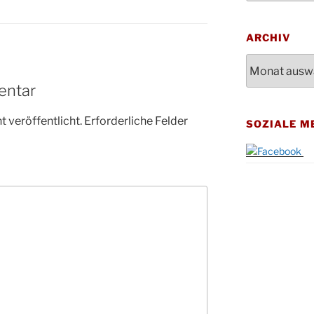
Bluts
29.10.
Gemei
ARCHIV
Gottes
31.10.
Kirch
Archiv
Konze
08.11.
entar
Stadt
St. M
12.11.
 veröffentlicht.
Erforderliche Felder
SOZIALE M
17:00
Geden
15.11.
Fried
Basar
21.11.
16:30
Kathar
21.11.
Stadt
Kinde
28.11.
10-12
Adven
28.11.
Rober