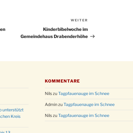
Christ
24.12.
Kirch
Gottes
WEITER
Nächster
31.12.
um 18
Beitrag
den
Kinderbibelwoche im
Gemeindehaus Drabenderhöhe
KOMMENTARE
Nils
zu
Tagpfauenauge im Schnee
Admin
zu
Tagpfauenauge im Schnee
p unterstützt
Nils
zu
Tagpfauenauge im Schnee
schen Kreis
is 13.