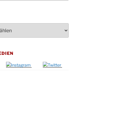
penden des DRK im Ev.
ndehaus von 16-20 Uhr
dienst zum Reformationstag in der
e um 18:30 Uhr
rt Akkordeon-Orchester im
teilhaus um 16:00 Uhr
artin Umzug in Drabenderhöhe um
EDIEN
 Uhr
kfeier zum Volkstrauertag am
hof Drabenderhöhe um 11:15 Uhr
 im Ev. Gemeindehaus von 14-
 Uhr
inenball des Honterus Chors im
teilhaus um 19:00 Uhr
rbibeltag im Ev. Gemeindehaus von
 Uhr
tliches Beisammensein am
t-Gassner-Hof um 15:00 Uhr