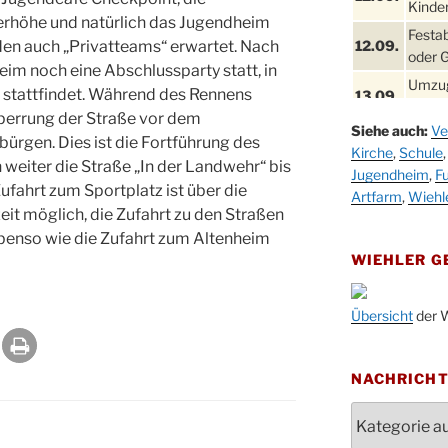
Kinder
rhöhe und natürlich das Jugendheim
Festa
n auch „Privatteams“ erwartet. Nach
12.09.
oder 
im noch eine Abschlussparty statt, in
Umzug
g stattfindet. Während des Rennens
13.09.
Stadt
Sperrung der Straße vor dem
Siehe auch:
Ve
Schla
rgen. Dies ist die Fortführung des
19.09.
Kirche
,
Schule
Drabe
weiter die Straße „In der Landwehr“ bis
Jugendheim
,
Fu
25. u.
ufahrt zum Sportplatz ist über die
Oktob
Artfarm
,
Wiehl
26.09.
it möglich, die Zufahrt zu den Straßen
Kinde
ebenso wie die Zufahrt zum Altenheim
26.09.
10-12
WIEHLER 
After
09.10.
Kirch
Übersicht
der W
Sandm
10.10.
Kirch
18:00
NACHRICH
Oktob
Nachrichten
11.10.
11:00