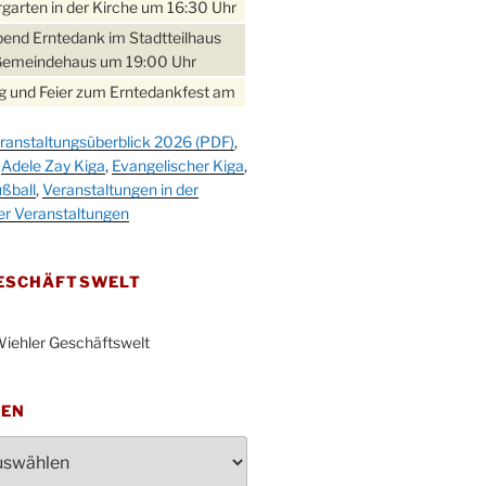
garten in der Kirche um 16:30 Uhr
bend Erntedank im Stadtteilhaus
Gemeindehaus um 19:00 Uhr
 und Feier zum Erntedankfest am
teilhaus um 14:00 Uhr
ranstaltungsüberblick 2026 (PDF)
,
gerabend im Stadtteilhaus
,
Adele Zay Kiga
,
Evangelischer Kiga
,
nderhöhe
ßball
,
Veranstaltungen in der
erfest im Cafe XXS
er Veranstaltungen
rbibeltag im Ev. Gemeindehaus von
 Uhr
GESCHÄFTSWELT
work-Andacht um 18:00 Uhr in der
e
iehler Geschäftswelt
ännchen-Gottesdienst in der
e oder im Ev. Gemeindehaus um
 Uhr
TEN
erfest MGV im Stadtteilhaus um
 Uhr