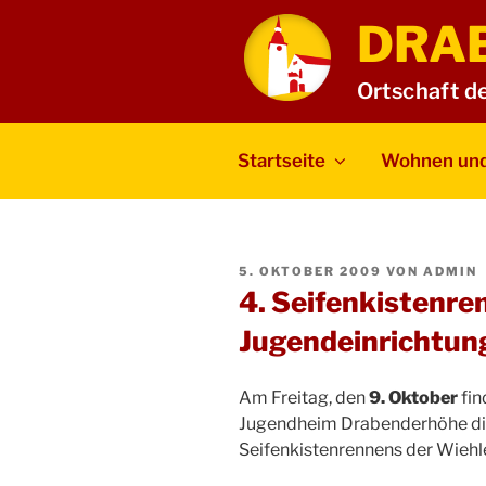
Zum
DRA
Inhalt
springen
Ortschaft d
Startseite
Wohnen und
VERÖFFENTLICHT
5. OKTOBER 2009
VON
ADMIN
AM
4. Seifenkistenre
Jugendeinrichtun
Am Freitag, den
9. Oktober
fin
Jugendheim Drabenderhöhe die
Seifenkistenrennens der Wiehle