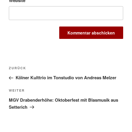
Website
Beitragsnavigation
Vorheriger
ZURÜCK
Beitrag
Kölner Kulttrio im Tonstudio von Andreas Melzer
Nächster
WEITER
Beitrag
MGV Drabenderhöhe: Oktoberfest mit Blasmusik aus
Setterich