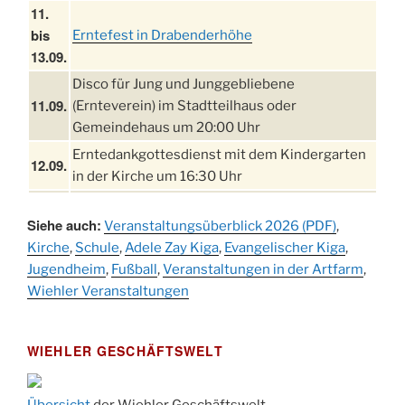
11.
bis
Erntefest in Drabenderhöhe
13.09.
Disco für Jung und Junggebliebene
11.09.
(Ernteverein) im Stadtteilhaus oder
Gemeindehaus um 20:00 Uhr
Erntedankgottesdienst mit dem Kindergarten
12.09.
in der Kirche um 16:30 Uhr
Festabend Erntedank im Stadtteilhaus oder
12.09.
Siehe auch:
Gemeindehaus um 19:00 Uhr
Veranstaltungsüberblick 2026 (PDF)
,
Kirche
,
Schule
,
Adele Zay Kiga
,
Evangelischer Kiga
,
Umzug und Feier zum Erntedankfest am
13.09.
Jugendheim
,
Fußball
,
Veranstaltungen in der Artfarm
,
Stadtteilhaus um 14:00 Uhr
Wiehler Veranstaltungen
Schlagerabend im Stadtteilhaus
19.09.
Drabenderhöhe
25. u.
WIEHLER GESCHÄFTSWELT
Oktoberfest im Cafe XXS
26.09.
Kinderbibeltag im Ev. Gemeindehaus von 10-12
Übersicht
der Wiehler Geschäftswelt