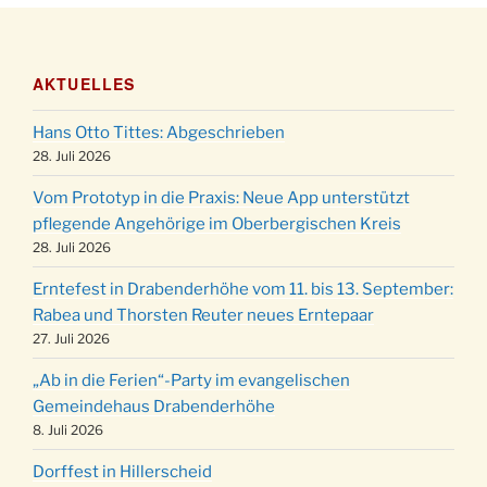
21.11.
Basar im Ev. Gemeindehaus von 14-16:30 Uhr
Katharinenball des Honterus Chors im
21.11.
Stadtteilhaus um 19:00 Uhr
AKTUELLES
Kinderbibeltag im Ev. Gemeindehaus von 10-12
28.11.
Uhr
Hans Otto Tittes: Abgeschrieben
Adventliches Beisammensein am Robert-
28. Juli 2026
28.11.
Gassner-Hof um 15:00 Uhr
Vom Prototyp in die Praxis: Neue App unterstützt
Katharinenball der Kreisgruppe im
pflegende Angehörige im Oberbergischen Kreis
28.11.
Stadtteilhaus um 19:00 Uhr
28. Juli 2026
Adventsfeier des Frauenvereins im Ev.
03.12.
Erntefest in Drabenderhöhe vom 11. bis 13. September:
Gemeindehaus um 19:00 Uhr
Rabea und Thorsten Reuter neues Erntepaar
Puer-Natus weihnachtliches Brauchtum am
27. Juli 2026
11.12.
Robert-Gassner-Hof um 17:00 Uhr
„Ab in die Ferien“-Party im evangelischen
Kinderbibeltag im Ev. Gemeindehaus von 10-12
19.12.
Gemeindehaus Drabenderhöhe
Uhr
8. Juli 2026
Weihnachts-Konzert des Honterus Chors in
20.12.
Dorffest in Hillerscheid
der Kirche um 17:00 Uhr