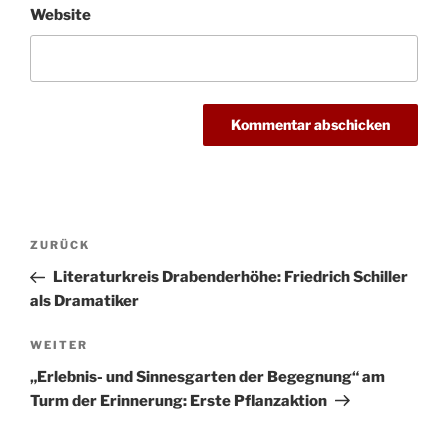
Website
Beitragsnavigation
Vorheriger
ZURÜCK
Beitrag
Literaturkreis Drabenderhöhe: Friedrich Schiller
als Dramatiker
Nächster
WEITER
Beitrag
„Erlebnis- und Sinnesgarten der Begegnung“ am
Turm der Erinnerung: Erste Pflanzaktion