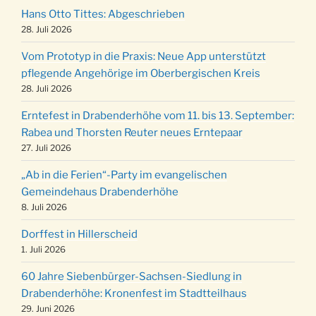
Robert-Gassner-Hof um 17:00 Uhr
Hans Otto Tittes: Abgeschrieben
Kinderbibeltag im Ev. Gemeindehaus von 10-
28. Juli 2026
19.12.
12 Uhr
Vom Prototyp in die Praxis: Neue App unterstützt
Weihnachts-Konzert des Honterus Chors in
pflegende Angehörige im Oberbergischen Kreis
20.12.
der Kirche um 17:00 Uhr
28. Juli 2026
Familiengottesdienst mit Krippenspiel im Ev.
24.12.
Erntefest in Drabenderhöhe vom 11. bis 13. September:
Gemeindehaus um 15:00 Uhr
Rabea und Thorsten Reuter neues Erntepaar
24.12.
Familiengottesdienst in der FeG um 16 Uhr
27. Juli 2026
Weihnachtsgottesdienst in der Kirche um
24.12.
„Ab in die Ferien“-Party im evangelischen
15:00 Uhr
Gemeindehaus Drabenderhöhe
Weihnachtsgottesdienst in der Kirche um
8. Juli 2026
24.12.
18:00 Uhr
Dorffest in Hillerscheid
Christmette mit der ev. Jugend in der Kirche
24.12.
1. Juli 2026
um 23:00 Uhr
60 Jahre Siebenbürger-Sachsen-Siedlung in
Gottesdienst zu Silvester in der Kirche um
31.12.
Drabenderhöhe: Kronenfest im Stadtteilhaus
18:00 Uhr
29. Juni 2026