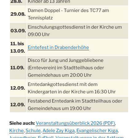
28.8.
Kinder ab 13 Jahren
Damen Doppel - Turnier des TC77 am
29.08.
Tennisplatz
Einschulungsgottesdienst in der Kirche um
03.09.
09:00 Uhr
11. bis
Erntefest in Drabenderhöhe
13.09.
Disco für Jung und Junggebliebene
11.09.
(Ernteverein) im Stadtteilhaus oder
Gemeindehaus um 20:00 Uhr
Erntedankgottesdienst mit dem
12.09.
Kindergarten in der Kirche um 16:30 Uhr
Festabend Erntedank im Stadtteilhaus oder
12.09.
Gemeindehaus um 19:00 Uhr
Umzug und Feier zum Erntedankfest am
13.09.
Siehe auch:
Veranstaltungsüberblick 2026 (PDF)
,
Stadtteilhaus um 14:00 Uhr
Kirche
,
Schule
,
Adele Zay Kiga
,
Evangelischer Kiga
,
Schlagerabend im Stadtteilhaus
Jugendheim
19.09.
,
Fußball
,
Veranstaltungen in der Artfarm
,