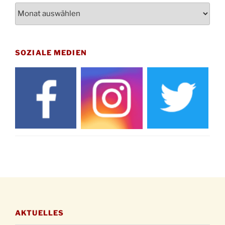
Archiv
St. Martin Umzug in Drabenderhöhe um 17:00
12.11.
Uhr
Gedenkfeier zum Volkstrauertag am Friedhof
15.11.
Drabenderhöhe um 11:15 Uhr
SOZIALE MEDIEN
21.11.
Basar im Ev. Gemeindehaus von 14-16:30 Uhr
Katharinenball des Honterus Chors im
21.11.
Stadtteilhaus um 19:00 Uhr
Kinderbibeltag im Ev. Gemeindehaus von 10-
28.11.
12 Uhr
Adventliches Beisammensein am Robert-
28.11.
Gassner-Hof um 15:00 Uhr
Katharinenball der Kreisgruppe im
28.11.
Stadtteilhaus um 19:00 Uhr
Adventsfeier des Frauenvereins im Ev.
03.12.
Gemeindehaus um 19:00 Uhr
AKTUELLES
Puer-Natus weihnachtliches Brauchtum am
11.12.