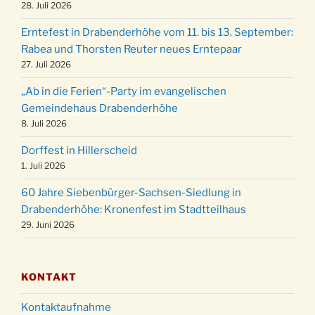
der Kirche um 17:00 Uhr
28. Juli 2026
Familiengottesdienst mit Krippenspiel im Ev.
24.12.
Erntefest in Drabenderhöhe vom 11. bis 13. September:
Gemeindehaus um 15:00 Uhr
Rabea und Thorsten Reuter neues Erntepaar
24.12.
Familiengottesdienst in der FeG um 16 Uhr
27. Juli 2026
Weihnachtsgottesdienst in der Kirche um
24.12.
„Ab in die Ferien“-Party im evangelischen
15:00 Uhr
Gemeindehaus Drabenderhöhe
Weihnachtsgottesdienst in der Kirche um
8. Juli 2026
24.12.
18:00 Uhr
Dorffest in Hillerscheid
Christmette mit der ev. Jugend in der Kirche
24.12.
1. Juli 2026
um 23:00 Uhr
60 Jahre Siebenbürger-Sachsen-Siedlung in
Gottesdienst zu Silvester in der Kirche um
31.12.
Drabenderhöhe: Kronenfest im Stadtteilhaus
18:00 Uhr
29. Juni 2026
KONTAKT
Kontaktaufnahme