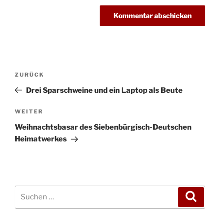
Beitragsnavigation
Vorheriger
ZURÜCK
Beitrag
Drei Sparschweine und ein Laptop als Beute
Nächster
WEITER
Beitrag
Weihnachtsbasar des Siebenbürgisch-Deutschen
Heimatwerkes
Suchen
Suche
nach: