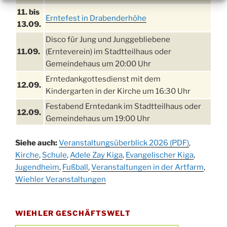
11. bis
Erntefest in Drabenderhöhe
13.09.
Disco für Jung und Junggebliebene
11.09.
(Ernteverein) im Stadtteilhaus oder
Gemeindehaus um 20:00 Uhr
Erntedankgottesdienst mit dem
12.09.
Kindergarten in der Kirche um 16:30 Uhr
Festabend Erntedank im Stadtteilhaus oder
12.09.
Gemeindehaus um 19:00 Uhr
Umzug und Feier zum Erntedankfest am
13.09.
Siehe auch:
Veranstaltungsüberblick 2026 (PDF)
,
Stadtteilhaus um 14:00 Uhr
Kirche
,
Schule
,
Adele Zay Kiga
,
Evangelischer Kiga
,
Schlagerabend im Stadtteilhaus
Jugendheim
19.09.
,
Fußball
,
Veranstaltungen in der Artfarm
,
Drabenderhöhe
Wiehler Veranstaltungen
25. u.
Oktoberfest im Cafe XXS
26.09.
WIEHLER GESCHÄFTSWELT
Kinderbibeltag im Ev. Gemeindehaus von 10-
26.09.