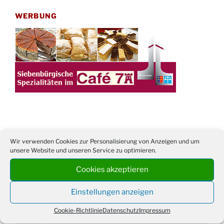
WERBUNG
TERMINE
Wir verwenden Cookies zur Personalisierung von Anzeigen und um
unsere Website und unseren Service zu optimieren.
21. bis
Sommerfreizeit der Ev. Jugend in Berlin für
28.8.
Kinder ab 13 Jahren
Cookies akzeptieren
Damen Doppel - Turnier des TC77 am
29.08.
Einstellungen anzeigen
Tennisplatz
Einschulungsgottesdienst in der Kirche um
Cookie-Richtlinie
Datenschutz
Impressum
03.09.
09:00 Uhr