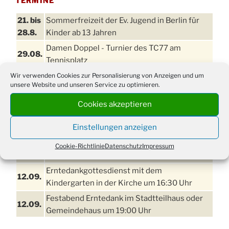
TERMINE
21. bis
Sommerfreizeit der Ev. Jugend in Berlin für
28.8.
Kinder ab 13 Jahren
Damen Doppel - Turnier des TC77 am
29.08.
Tennisplatz
Einschulungsgottesdienst in der Kirche um
Wir verwenden Cookies zur Personalisierung von Anzeigen und um
03.09.
unsere Website und unseren Service zu optimieren.
09:00 Uhr
11. bis
Cookies akzeptieren
Erntefest in Drabenderhöhe
13.09.
Einstellungen anzeigen
Disco für Jung und Junggebliebene
11.09.
(Ernteverein) im Stadtteilhaus oder
Cookie-Richtlinie
Datenschutz
Impressum
Gemeindehaus um 20:00 Uhr
Erntedankgottesdienst mit dem
12.09.
Kindergarten in der Kirche um 16:30 Uhr
Festabend Erntedank im Stadtteilhaus oder
12.09.
Gemeindehaus um 19:00 Uhr
Umzug und Feier zum Erntedankfest am