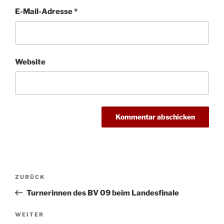
E-Mail-Adresse
*
Website
Beitragsnavigation
Vorheriger
ZURÜCK
Beitrag
Turnerinnen des BV 09 beim Landesfinale
Nächster
WEITER