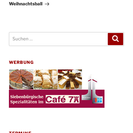
Beitrag
Weihnachtsball
Suchen
Suche
nach:
WERBUNG