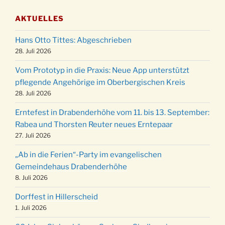
03.12.
Gemeindehaus um 19:00 Uhr
AKTUELLES
Puer-Natus weihnachtliches Brauchtum am
11.12.
Robert-Gassner-Hof um 17:00 Uhr
Hans Otto Tittes: Abgeschrieben
Kinderbibeltag im Ev. Gemeindehaus von 10-
28. Juli 2026
19.12.
12 Uhr
Vom Prototyp in die Praxis: Neue App unterstützt
Weihnachts-Konzert des Honterus Chors in
pflegende Angehörige im Oberbergischen Kreis
20.12.
der Kirche um 17:00 Uhr
28. Juli 2026
Familiengottesdienst mit Krippenspiel im Ev.
24.12.
Erntefest in Drabenderhöhe vom 11. bis 13. September:
Gemeindehaus um 15:00 Uhr
Rabea und Thorsten Reuter neues Erntepaar
24.12.
Familiengottesdienst in der FeG um 16 Uhr
27. Juli 2026
Weihnachtsgottesdienst in der Kirche um
24.12.
„Ab in die Ferien“-Party im evangelischen
15:00 Uhr
Gemeindehaus Drabenderhöhe
Weihnachtsgottesdienst in der Kirche um
8. Juli 2026
24.12.
18:00 Uhr
Dorffest in Hillerscheid
Christmette mit der ev. Jugend in der Kirche
24.12.
1. Juli 2026
um 23:00 Uhr