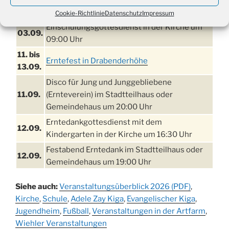
29.08.
Tennisplatz
Cookie-Richtlinie
Datenschutz
Impressum
Einschulungsgottesdienst in der Kirche um
03.09.
09:00 Uhr
11. bis
Erntefest in Drabenderhöhe
13.09.
Disco für Jung und Junggebliebene
11.09.
(Ernteverein) im Stadtteilhaus oder
Gemeindehaus um 20:00 Uhr
Erntedankgottesdienst mit dem
12.09.
Kindergarten in der Kirche um 16:30 Uhr
Festabend Erntedank im Stadtteilhaus oder
12.09.
Gemeindehaus um 19:00 Uhr
Umzug und Feier zum Erntedankfest am
13.09.
Siehe auch:
Veranstaltungsüberblick 2026 (PDF)
,
Stadtteilhaus um 14:00 Uhr
Kirche
,
Schule
,
Adele Zay Kiga
,
Evangelischer Kiga
,
Schlagerabend im Stadtteilhaus
Jugendheim
19.09.
,
Fußball
,
Veranstaltungen in der Artfarm
,
Drabenderhöhe
Wiehler Veranstaltungen