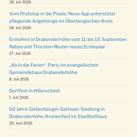
Kinderbibeltag im Ev. Gemeindehaus von 10-
28. Juli 2026
19.12.
12 Uhr
Vom Prototyp in die Praxis: Neue App unterstützt
Weihnachts-Konzert des Honterus Chors in
pflegende Angehörige im Oberbergischen Kreis
20.12.
der Kirche um 17:00 Uhr
28. Juli 2026
Familiengottesdienst mit Krippenspiel im Ev.
24.12.
Erntefest in Drabenderhöhe vom 11. bis 13. September:
Gemeindehaus um 15:00 Uhr
Rabea und Thorsten Reuter neues Erntepaar
24.12.
Familiengottesdienst in der FeG um 16 Uhr
27. Juli 2026
Weihnachtsgottesdienst in der Kirche um
24.12.
„Ab in die Ferien“-Party im evangelischen
15:00 Uhr
Gemeindehaus Drabenderhöhe
Weihnachtsgottesdienst in der Kirche um
8. Juli 2026
24.12.
18:00 Uhr
Dorffest in Hillerscheid
Christmette mit der ev. Jugend in der Kirche
24.12.
1. Juli 2026
um 23:00 Uhr
60 Jahre Siebenbürger-Sachsen-Siedlung in
Gottesdienst zu Silvester in der Kirche um
31.12.
Drabenderhöhe: Kronenfest im Stadtteilhaus
18:00 Uhr
29. Juni 2026