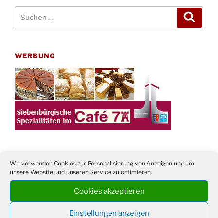
Suchen
Suche
nach:
WERBUNG
Wir verwenden Cookies zur Personalisierung von Anzeigen und um
TERMINE
unsere Website und unseren Service zu optimieren.
Cookies akzeptieren
21. bis
Sommerfreizeit der Ev. Jugend in Berlin für
28.8.
Kinder ab 13 Jahren
Einstellungen anzeigen
Damen Doppel - Turnier des TC77 am