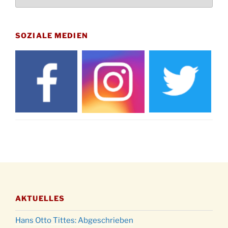
12.11.
Uhr
Gedenkfeier zum Volkstrauertag am Friedhof
15.11.
Drabenderhöhe um 11:15 Uhr
SOZIALE MEDIEN
21.11.
Basar im Ev. Gemeindehaus von 14-16:30 Uhr
Katharinenball des Honterus Chors im
21.11.
Stadtteilhaus um 19:00 Uhr
Kinderbibeltag im Ev. Gemeindehaus von 10-
28.11.
12 Uhr
Adventliches Beisammensein am Robert-
28.11.
Gassner-Hof um 15:00 Uhr
Katharinenball der Kreisgruppe im
28.11.
Stadtteilhaus um 19:00 Uhr
Adventsfeier des Frauenvereins im Ev.
03.12.
Gemeindehaus um 19:00 Uhr
AKTUELLES
Puer-Natus weihnachtliches Brauchtum am
11.12.
Robert-Gassner-Hof um 17:00 Uhr
Hans Otto Tittes: Abgeschrieben