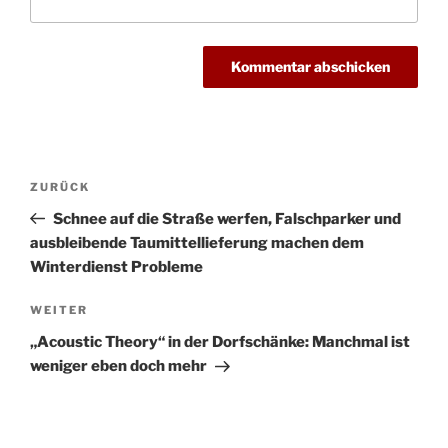
Beitragsnavigation
Vorheriger
ZURÜCK
Beitrag
Schnee auf die Straße werfen, Falschparker und
ausbleibende Taumittellieferung machen dem
Winterdienst Probleme
Nächster
WEITER
Beitrag
„Acoustic Theory“ in der Dorfschänke: Manchmal ist
weniger eben doch mehr