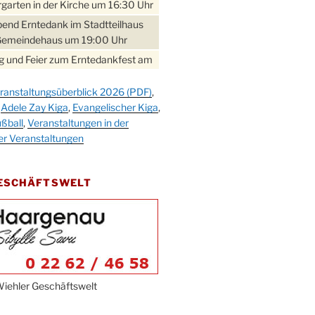
garten in der Kirche um 16:30 Uhr
bend Erntedank im Stadtteilhaus
Gemeindehaus um 19:00 Uhr
 und Feier zum Erntedankfest am
teilhaus um 14:00 Uhr
ranstaltungsüberblick 2026 (PDF)
,
gerabend im Stadtteilhaus
,
Adele Zay Kiga
,
Evangelischer Kiga
,
nderhöhe
ßball
,
Veranstaltungen in der
erfest im Cafe XXS
er Veranstaltungen
rbibeltag im Ev. Gemeindehaus von
 Uhr
GESCHÄFTSWELT
work-Andacht um 18:00 Uhr in der
e
ännchen-Gottesdienst in der
e oder im Ev. Gemeindehaus um
 Uhr
erfest MGV im Stadtteilhaus um
iehler Geschäftswelt
 Uhr