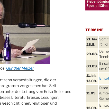
TERMINE
21. bis
Sommer
28.8.
für Ki
Damen
29.08.
Tennis
Einsch
03.09.
tos:
Günther Melzer
um 09
11. bis
Ernte
t zehn Veranstaltungen, die der
13.09.
esprogramm vorgesehen hat. Seit
Disco 
n unter der Leitung von Erika Seiler und
11.09.
(Ernte
eses Literaturkreises Lesungen,
Gemei
 geschichtlichen, religiösen und
Ernte
12.09.