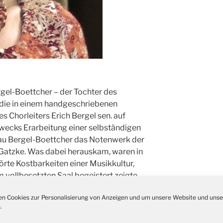
Kathar
28.11.
Stadt
Advent
03.12.
Gemei
Puer-
11.12.
am Ro
Kinde
19.12.
10-12
gel-Boettcher – der Tochter des
, die in einem handgeschriebenen
Weihn
20.12.
s Chorleiters Erich Bergel sen. auf
in der
wecks Erarbeitung einer selbständigen
Famili
24.12.
rau Bergel-Boettcher das Notenwerk der
Ev. G
 Gatzke. Was dabei herauskam, waren in
Famili
24.12.
örte Kostbarkeiten einer Musikkultur,
Uhr
 vollbesetzten Saal begeistert zeigte.
Weihn
24.12.
15:00
n Cookies zur Personalisierung von Anzeigen und um unsere Website und unse
Weihn
.
24.12.
18:00