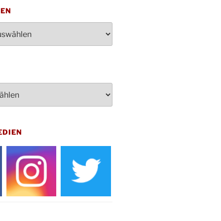
penden des DRK im Ev.
TEN
ndehaus von 16-20 Uhr
dienst zum Reformationstag in der
e um 18:30 Uhr
rt Akkordeon-Orchester im
teilhaus um 16:00 Uhr
artin Umzug in Drabenderhöhe um
 Uhr
kfeier zum Volkstrauertag am
hof Drabenderhöhe um 11:15 Uhr
 im Ev. Gemeindehaus von 14-
EDIEN
 Uhr
inenball des Honterus Chors im
teilhaus um 19:00 Uhr
rbibeltag im Ev. Gemeindehaus von
 Uhr
tliches Beisammensein am
t-Gassner-Hof um 15:00 Uhr