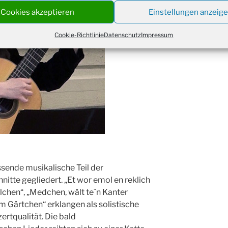
Christ
Cookies akzeptieren
Einstellungen anzeig
24.12.
Kirch
Gottes
Cookie-Richtlinie
Datenschutz
Impressum
31.12.
um 18
sende musikalische Teil der
nitte gegliedert. „Et wor emol en reklich
elchen“, „Medchen, wält te`n Kanter
äm Gärtchen“ erklangen als solistische
rtqualität. Die bald