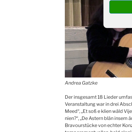
Andrea Gatzke
Der insgesamt 18 Lieder umfas
Veranstaltung war in drei Absch
Meed“, „Et soß e klien wäld Vij
nien?“, „De Astern blän insem 
Bravourstücke von echter Konze