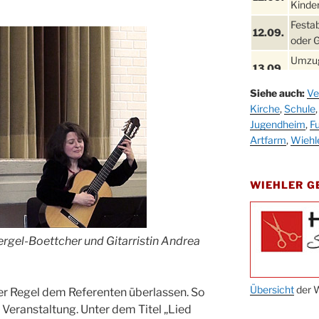
Kinder
Festa
12.09.
oder 
Umzug
13.09.
Stadt
Siehe auch:
Ve
Schla
19.09.
Kirche
,
Schule
Drabe
Jugendheim
,
Fu
25. u.
Oktob
Artfarm
,
Wiehl
26.09.
Kinde
26.09.
10-12
WIEHLER 
After
09.10.
Kirch
Sandm
rgel-Boettcher und Gitarristin Andrea
10.10.
Kirch
18:00
Oktob
Übersicht
der W
er Regel dem Referenten überlassen. So
11.10.
11:00
 Veranstaltung. Unter dem Titel „Lied