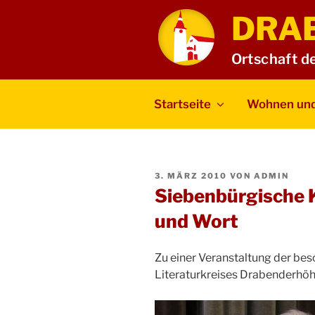
Zum
DRA
Inhalt
springen
Ortschaft d
Startseite
Wohnen und
VERÖFFENTLICHT
3. MÄRZ 2010
VON
ADMIN
AM
Siebenbürgische K
und Wort
Zu einer Veranstaltung der bes
Literaturkreises Drabenderhöhe