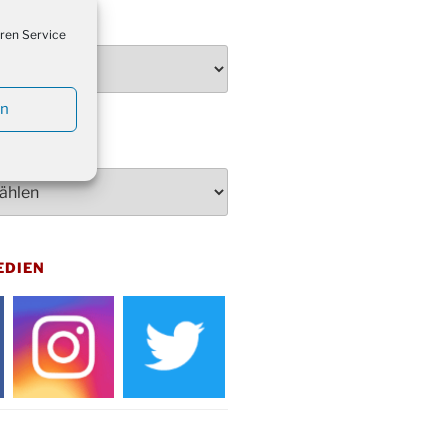
penden des DRK im Ev.
TEN
ndehaus von 16-20 Uhr
ren Service
dienst zum Reformationstag in der
e um 18:30 Uhr
en
rt Akkordeon-Orchester im
teilhaus um 16:00 Uhr
artin Umzug in Drabenderhöhe um
 Uhr
kfeier zum Volkstrauertag am
hof Drabenderhöhe um 11:15 Uhr
 im Ev. Gemeindehaus von 14-
EDIEN
 Uhr
inenball des Honterus Chors im
teilhaus um 19:00 Uhr
rbibeltag im Ev. Gemeindehaus von
 Uhr
tliches Beisammensein am
t-Gassner-Hof um 15:00 Uhr