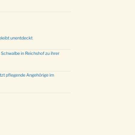
mette mit der ev. Jugend in der
e um 23:00 Uhr
dienst zu Silvester in der Kirche
:00 Uhr
bleibt unentdeckt
 Schwalbe in Reichshof zu ihrer
ützt pflegende Angehörige im