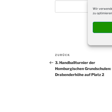
Wir verwende
zu optimieren
Beitragsnavigation
Vorheriger
ZURÜCK
Beitrag
3. Handballturnier der
Homburgischen Grundschulen:
Drabenderhöhe auf Platz 2