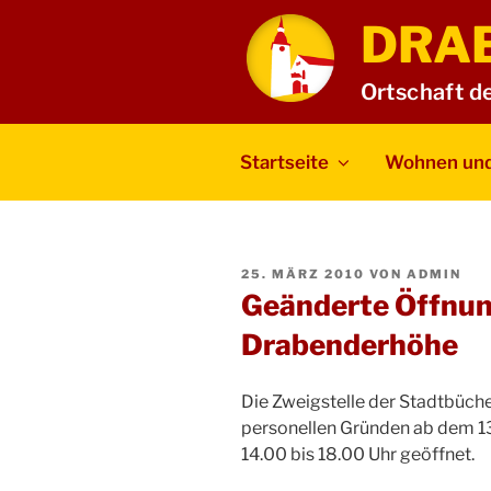
Zum
DRA
Inhalt
springen
Ortschaft d
Startseite
Wohnen und
VERÖFFENTLICHT
25. MÄRZ 2010
VON
ADMIN
AM
Geänderte Öffnun
Drabenderhöhe
Die Zweigstelle der Stadtbüche
personellen Gründen ab dem 13.
14.00 bis 18.00 Uhr geöffnet.