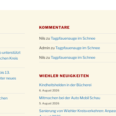
Kathar
28.11.
Stadt
Advent
03.12.
Gemei
KOMMENTARE
Puer-
11.12.
am Ro
Nils
zu
Tagpfauenauge im Schnee
Kinde
19.12.
10-12
Admin
zu
Tagpfauenauge im Schnee
p unterstützt
Weihn
20.12.
Nils
zu
Tagpfauenauge im Schnee
schen Kreis
in der
Famili
24.12.
is 13.
Ev. G
WIEHLER NEUIGKEITEN
ter neues
Famili
24.12.
Kindheitshelden in der Bücherei
Uhr
6. August 2026
Weihn
24.12.
Mitmachen bei der Auto Mobil Schau
schen
15:00
5. August 2026
Weihn
24.12.
Sanierung von Wiehler Kreisverkehren: Anpas
18:00