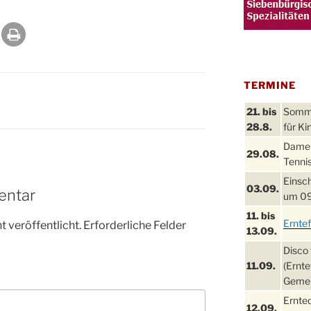
TERMINE
21. bis
Sommer
28.8.
für Ki
Damen
29.08.
Tennis
Einsch
03.09.
entar
um 09
11. bis
Ernte
 veröffentlicht.
Erforderliche Felder
13.09.
Disco 
11.09.
(Ernte
Gemei
Ernte
12.09.