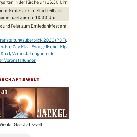
garten in der Kirche um 16:30 Uhr
bend Erntedank im Stadtteilhaus
Gemeindehaus um 19:00 Uhr
 und Feier zum Erntedankfest am
teilhaus um 14:00 Uhr
ranstaltungsüberblick 2026 (PDF)
,
gerabend im Stadtteilhaus
,
Adele Zay Kiga
,
Evangelischer Kiga
,
nderhöhe
ßball
,
Veranstaltungen in der
erfest im Cafe XXS
er Veranstaltungen
rbibeltag im Ev. Gemeindehaus von
 Uhr
GESCHÄFTSWELT
work-Andacht um 18:00 Uhr in der
e
ännchen-Gottesdienst in der
e oder im Ev. Gemeindehaus um
 Uhr
erfest MGV im Stadtteilhaus um
iehler Geschäftswelt
 Uhr