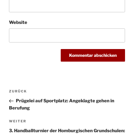
Website
Beitragsnavigation
Vorheriger
ZURÜCK
Beitrag
Prügelei auf Sportplatz: Angeklagte gehen in
Berufung
Nächster
WEITER
Beitrag
3. Handballturnier der Homburgischen Grundschulen: