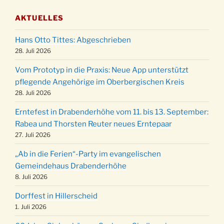
03.12.
Gemeindehaus um 19:00 Uhr
AKTUELLES
Puer-Natus weihnachtliches Brauchtum am
11.12.
Robert-Gassner-Hof um 17:00 Uhr
Hans Otto Tittes: Abgeschrieben
Kinderbibeltag im Ev. Gemeindehaus von 10-
28. Juli 2026
19.12.
12 Uhr
Vom Prototyp in die Praxis: Neue App unterstützt
Weihnachts-Konzert des Honterus Chors in
pflegende Angehörige im Oberbergischen Kreis
20.12.
der Kirche um 17:00 Uhr
28. Juli 2026
Familiengottesdienst mit Krippenspiel im Ev.
24.12.
Erntefest in Drabenderhöhe vom 11. bis 13. September:
Gemeindehaus um 15:00 Uhr
Rabea und Thorsten Reuter neues Erntepaar
24.12.
Familiengottesdienst in der FeG um 16 Uhr
27. Juli 2026
Weihnachtsgottesdienst in der Kirche um
24.12.
„Ab in die Ferien“-Party im evangelischen
15:00 Uhr
Gemeindehaus Drabenderhöhe
Weihnachtsgottesdienst in der Kirche um
8. Juli 2026
24.12.
18:00 Uhr
Dorffest in Hillerscheid
Christmette mit der ev. Jugend in der Kirche
24.12.
1. Juli 2026
um 23:00 Uhr