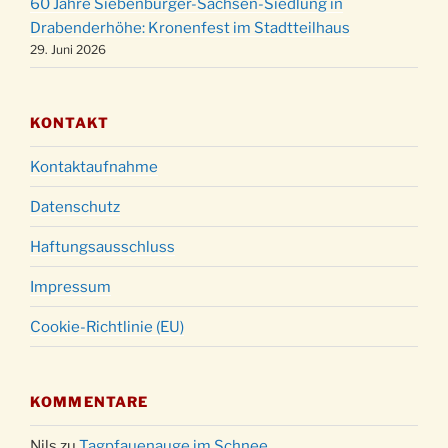
60 Jahre Siebenbürger-Sachsen-Siedlung in
Gottesdienst zu Silvester in der Kirche um
31.12.
Drabenderhöhe: Kronenfest im Stadtteilhaus
18:00 Uhr
29. Juni 2026
KONTAKT
Kontaktaufnahme
Datenschutz
Haftungsausschluss
Impressum
Cookie-Richtlinie (EU)
KOMMENTARE
Nils
zu
Tagpfauenauge im Schnee