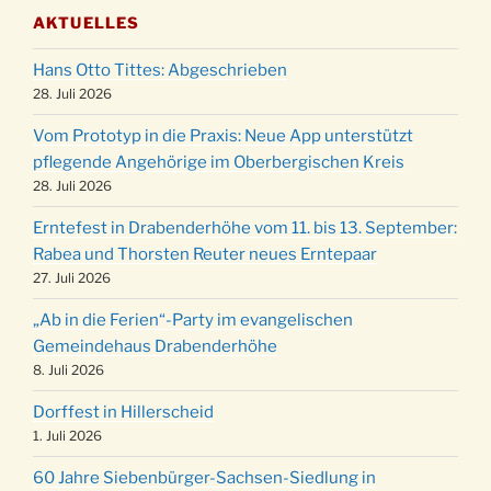
Gemeindehaus um 19:00 Uhr
AKTUELLES
Puer-Natus weihnachtliches Brauchtum am
11.12.
Robert-Gassner-Hof um 17:00 Uhr
Hans Otto Tittes: Abgeschrieben
Kinderbibeltag im Ev. Gemeindehaus von 10-
28. Juli 2026
19.12.
12 Uhr
Vom Prototyp in die Praxis: Neue App unterstützt
Weihnachts-Konzert des Honterus Chors in
pflegende Angehörige im Oberbergischen Kreis
20.12.
der Kirche um 17:00 Uhr
28. Juli 2026
Familiengottesdienst mit Krippenspiel im Ev.
24.12.
Erntefest in Drabenderhöhe vom 11. bis 13. September:
Gemeindehaus um 15:00 Uhr
Rabea und Thorsten Reuter neues Erntepaar
24.12.
Familiengottesdienst in der FeG um 16 Uhr
27. Juli 2026
Weihnachtsgottesdienst in der Kirche um
24.12.
„Ab in die Ferien“-Party im evangelischen
15:00 Uhr
Gemeindehaus Drabenderhöhe
Weihnachtsgottesdienst in der Kirche um
8. Juli 2026
24.12.
18:00 Uhr
Dorffest in Hillerscheid
Christmette mit der ev. Jugend in der Kirche
24.12.
1. Juli 2026
um 23:00 Uhr
60 Jahre Siebenbürger-Sachsen-Siedlung in
Gottesdienst zu Silvester in der Kirche um