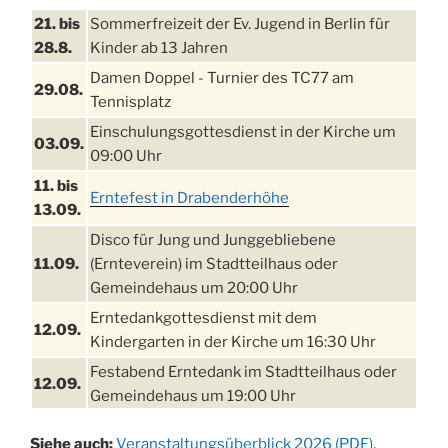
21. bis
Sommerfreizeit der Ev. Jugend in Berlin für
28.8.
Kinder ab 13 Jahren
Damen Doppel - Turnier des TC77 am
29.08.
Tennisplatz
Einschulungsgottesdienst in der Kirche um
03.09.
09:00 Uhr
11. bis
Erntefest in Drabenderhöhe
13.09.
Disco für Jung und Junggebliebene
11.09.
(Ernteverein) im Stadtteilhaus oder
Gemeindehaus um 20:00 Uhr
Erntedankgottesdienst mit dem
12.09.
Kindergarten in der Kirche um 16:30 Uhr
Festabend Erntedank im Stadtteilhaus oder
12.09.
Gemeindehaus um 19:00 Uhr
Umzug und Feier zum Erntedankfest am
13.09.
Siehe auch:
Veranstaltungsüberblick 2026 (PDF)
,