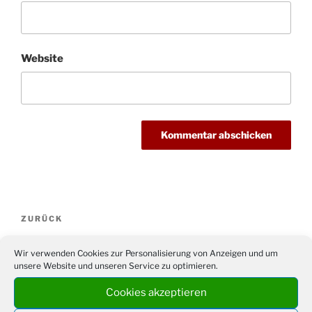
Website
Beitragsnavigation
Vorheriger
ZURÜCK
Beitrag
Unfall verursacht und geflüchtet: Roter Pkw
Wir verwenden Cookies zur Personalisierung von Anzeigen und um
gesucht
unsere Website und unseren Service zu optimieren.
Nächster
WEITER
Cookies akzeptieren
Beitrag
BV 09 Drabenderhöhe: Mitgliederversammlung