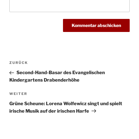
Beitragsnavigation
Vorheriger
ZURÜCK
Beitrag
Second-Hand-Basar des Evangelischen
Kindergartens Drabenderhöhe
Nächster
WEITER
Beitrag
Grüne Scheune: Lorena Wolfewicz singt und spielt
irische Musik auf der irischen Harfe