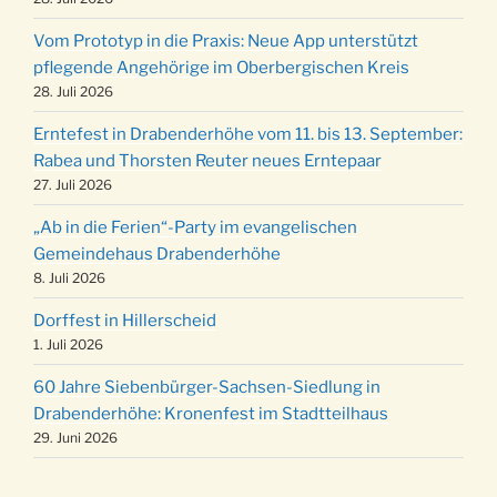
19.12.
12 Uhr
Vom Prototyp in die Praxis: Neue App unterstützt
Weihnachts-Konzert des Honterus Chors in
pflegende Angehörige im Oberbergischen Kreis
20.12.
der Kirche um 17:00 Uhr
28. Juli 2026
Familiengottesdienst mit Krippenspiel im Ev.
24.12.
Erntefest in Drabenderhöhe vom 11. bis 13. September:
Gemeindehaus um 15:00 Uhr
Rabea und Thorsten Reuter neues Erntepaar
24.12.
Familiengottesdienst in der FeG um 16 Uhr
27. Juli 2026
Weihnachtsgottesdienst in der Kirche um
24.12.
„Ab in die Ferien“-Party im evangelischen
15:00 Uhr
Gemeindehaus Drabenderhöhe
Weihnachtsgottesdienst in der Kirche um
8. Juli 2026
24.12.
18:00 Uhr
Dorffest in Hillerscheid
Christmette mit der ev. Jugend in der Kirche
24.12.
1. Juli 2026
um 23:00 Uhr
60 Jahre Siebenbürger-Sachsen-Siedlung in
Gottesdienst zu Silvester in der Kirche um
31.12.
Drabenderhöhe: Kronenfest im Stadtteilhaus
18:00 Uhr
29. Juni 2026