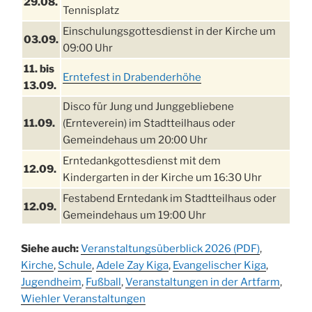
29.08.
Tennisplatz
Einschulungsgottesdienst in der Kirche um
03.09.
09:00 Uhr
11. bis
Erntefest in Drabenderhöhe
13.09.
Disco für Jung und Junggebliebene
11.09.
(Ernteverein) im Stadtteilhaus oder
Gemeindehaus um 20:00 Uhr
Erntedankgottesdienst mit dem
12.09.
Kindergarten in der Kirche um 16:30 Uhr
Festabend Erntedank im Stadtteilhaus oder
12.09.
Gemeindehaus um 19:00 Uhr
Umzug und Feier zum Erntedankfest am
13.09.
Siehe auch:
Veranstaltungsüberblick 2026 (PDF)
,
Stadtteilhaus um 14:00 Uhr
Kirche
,
Schule
,
Adele Zay Kiga
,
Evangelischer Kiga
,
Schlagerabend im Stadtteilhaus
Jugendheim
19.09.
,
Fußball
,
Veranstaltungen in der Artfarm
,
Drabenderhöhe
Wiehler Veranstaltungen
25. u.