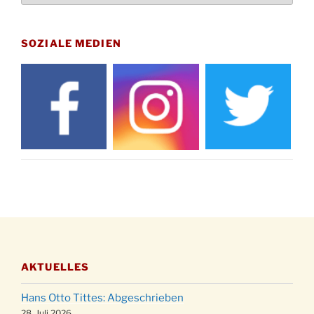
Uhr
Gedenkfeier zum Volkstrauertag am Friedhof
15.11.
Drabenderhöhe um 11:15 Uhr
SOZIALE MEDIEN
21.11.
Basar im Ev. Gemeindehaus von 14-16:30 Uhr
Katharinenball des Honterus Chors im
21.11.
Stadtteilhaus um 19:00 Uhr
Kinderbibeltag im Ev. Gemeindehaus von 10-
28.11.
12 Uhr
Adventliches Beisammensein am Robert-
28.11.
Gassner-Hof um 15:00 Uhr
Katharinenball der Kreisgruppe im
28.11.
Stadtteilhaus um 19:00 Uhr
Adventsfeier des Frauenvereins im Ev.
03.12.
Gemeindehaus um 19:00 Uhr
AKTUELLES
Puer-Natus weihnachtliches Brauchtum am
11.12.
Robert-Gassner-Hof um 17:00 Uhr
Hans Otto Tittes: Abgeschrieben
Kinderbibeltag im Ev. Gemeindehaus von 10-
28. Juli 2026