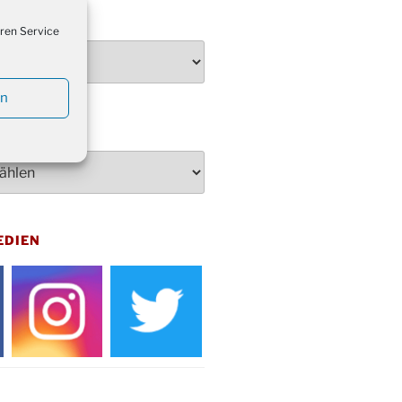
penden des DRK im Ev.
TEN
ndehaus von 16-20 Uhr
ren Service
dienst zum Reformationstag in der
e um 18:30 Uhr
en
rt Akkordeon-Orchester im
teilhaus um 16:00 Uhr
artin Umzug in Drabenderhöhe um
 Uhr
kfeier zum Volkstrauertag am
hof Drabenderhöhe um 11:15 Uhr
 im Ev. Gemeindehaus von 14-
EDIEN
 Uhr
inenball des Honterus Chors im
teilhaus um 19:00 Uhr
rbibeltag im Ev. Gemeindehaus von
 Uhr
tliches Beisammensein am
t-Gassner-Hof um 15:00 Uhr