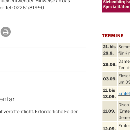
uck entwendet. Hinweise an das
r Tel.: 02261/81990.
TERMINE
21. bis
Sommer
28.8.
für Ki
Damen
29.08.
Tennis
Einsch
03.09.
um 09
11. bis
Ernte
13.09.
entar
Disco 
11.09.
(Ernte
 veröffentlicht.
Erforderliche Felder
Gemei
Ernte
12.09.