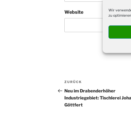
Wir verwende
Website
zu optimieren
Beitragsnavigation
Vorheriger
ZURÜCK
Beitrag
Neu im Drabenderhöher
Industriegebiet: Tischlerei Joh
Göttfert