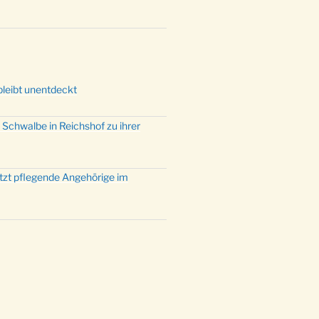
mette mit der ev. Jugend in der
e um 23:00 Uhr
dienst zu Silvester in der Kirche
:00 Uhr
bleibt unentdeckt
 Schwalbe in Reichshof zu ihrer
ützt pflegende Angehörige im