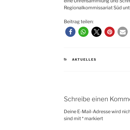
eine Uhrensammlung und Schm
Regionalkommissariat Süd unte
Beitrag teilen:
KATEGORIEN
AKTUELLES
Schreibe einen Komm
Deine E-Mail-Adresse wird nicht
sind mit
*
markiert