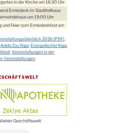
garten in der Kirche um 16:30 Uhr
bend Erntedank im Stadtteilhaus
Gemeindehaus um 19:00 Uhr
 und Feier zum Erntedankfest am
teilhaus um 14:00 Uhr
ranstaltungsüberblick 2026 (PDF)
,
gerabend im Stadtteilhaus
,
Adele Zay Kiga
,
Evangelischer Kiga
,
nderhöhe
ßball
,
Veranstaltungen in der
erfest im Cafe XXS
er Veranstaltungen
rbibeltag im Ev. Gemeindehaus von
 Uhr
GESCHÄFTSWELT
work-Andacht um 18:00 Uhr in der
e
ännchen-Gottesdienst in der
e oder im Ev. Gemeindehaus um
 Uhr
erfest MGV im Stadtteilhaus um
iehler Geschäftswelt
 Uhr