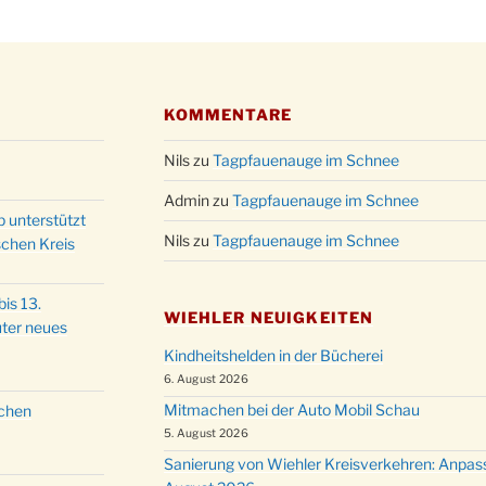
Kathar
28.11.
Stadt
Advent
03.12.
Gemei
KOMMENTARE
Puer-
11.12.
am Ro
Nils
zu
Tagpfauenauge im Schnee
Kinde
19.12.
10-12
Admin
zu
Tagpfauenauge im Schnee
p unterstützt
Weihn
20.12.
Nils
zu
Tagpfauenauge im Schnee
schen Kreis
in der
Famili
24.12.
is 13.
Ev. G
WIEHLER NEUIGKEITEN
ter neues
Famili
24.12.
Kindheitshelden in der Bücherei
Uhr
6. August 2026
Weihn
24.12.
Mitmachen bei der Auto Mobil Schau
schen
15:00
5. August 2026
Weihn
24.12.
Sanierung von Wiehler Kreisverkehren: Anpas
18:00