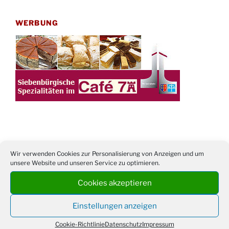
WERBUNG
TERMINE
Wir verwenden Cookies zur Personalisierung von Anzeigen und um
unsere Website und unseren Service zu optimieren.
21. bis
Sommerfreizeit der Ev. Jugend in Berlin für
28.8.
Kinder ab 13 Jahren
Cookies akzeptieren
Damen Doppel - Turnier des TC77 am
29.08.
Tennisplatz
Einstellungen anzeigen
Einschulungsgottesdienst in der Kirche um
Cookie-Richtlinie
Datenschutz
Impressum
03.09.