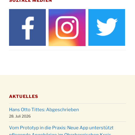
SOZIALE MEDIEN
21.11.
Basar im Ev. Gemeindehaus von 14-16:30 Uhr
Katharinenball des Honterus Chors im
21.11.
Stadtteilhaus um 19:00 Uhr
Kinderbibeltag im Ev. Gemeindehaus von 10-
28.11.
12 Uhr
Adventliches Beisammensein am Robert-
28.11.
Gassner-Hof um 15:00 Uhr
Katharinenball der Kreisgruppe im
28.11.
Stadtteilhaus um 19:00 Uhr
Adventsfeier des Frauenvereins im Ev.
03.12.
Gemeindehaus um 19:00 Uhr
AKTUELLES
Puer-Natus weihnachtliches Brauchtum am
11.12.
Robert-Gassner-Hof um 17:00 Uhr
Hans Otto Tittes: Abgeschrieben
Kinderbibeltag im Ev. Gemeindehaus von 10-
28. Juli 2026
19.12.
12 Uhr
Vom Prototyp in die Praxis: Neue App unterstützt
Weihnachts-Konzert des Honterus Chors in
pflegende Angehörige im Oberbergischen Kreis