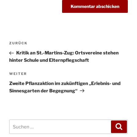
Beitragsnavigation
Vorheriger
ZURÜCK
Beitrag
Kritik an St.-Martins-Zug: Ortsvereine stehen
hinter Schule und Elternpflegschaft
Nächster
WEITER
Beitrag
Zweite Pflanzaktion im zukünftigen „Erlebnis- und
Sinnesgarten der Begegnung“
Suchen
Suche
nach: