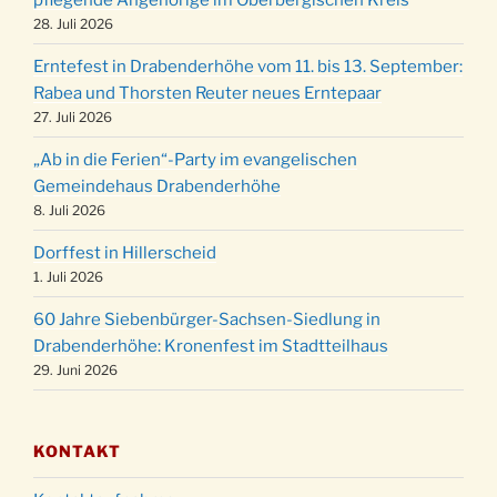
20.12.
der Kirche um 17:00 Uhr
28. Juli 2026
Familiengottesdienst mit Krippenspiel im Ev.
24.12.
Erntefest in Drabenderhöhe vom 11. bis 13. September:
Gemeindehaus um 15:00 Uhr
Rabea und Thorsten Reuter neues Erntepaar
24.12.
Familiengottesdienst in der FeG um 16 Uhr
27. Juli 2026
Weihnachtsgottesdienst in der Kirche um
24.12.
„Ab in die Ferien“-Party im evangelischen
15:00 Uhr
Gemeindehaus Drabenderhöhe
Weihnachtsgottesdienst in der Kirche um
8. Juli 2026
24.12.
18:00 Uhr
Dorffest in Hillerscheid
Christmette mit der ev. Jugend in der Kirche
24.12.
1. Juli 2026
um 23:00 Uhr
60 Jahre Siebenbürger-Sachsen-Siedlung in
Gottesdienst zu Silvester in der Kirche um
31.12.
Drabenderhöhe: Kronenfest im Stadtteilhaus
18:00 Uhr
29. Juni 2026
KONTAKT