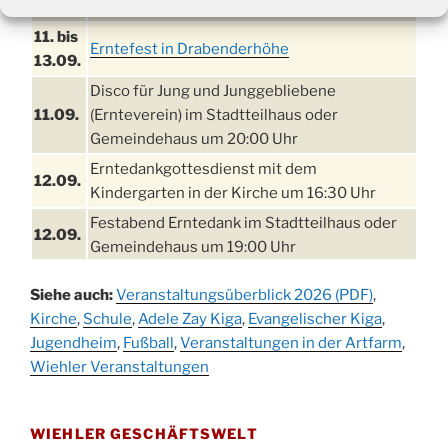
09:00 Uhr
11. bis
Erntefest in Drabenderhöhe
13.09.
Disco für Jung und Junggebliebene
11.09.
(Ernteverein) im Stadtteilhaus oder
Gemeindehaus um 20:00 Uhr
Erntedankgottesdienst mit dem
12.09.
Kindergarten in der Kirche um 16:30 Uhr
Festabend Erntedank im Stadtteilhaus oder
12.09.
Gemeindehaus um 19:00 Uhr
Umzug und Feier zum Erntedankfest am
13.09.
Siehe auch:
Veranstaltungsüberblick 2026 (PDF)
,
Stadtteilhaus um 14:00 Uhr
Kirche
,
Schule
,
Adele Zay Kiga
,
Evangelischer Kiga
,
Schlagerabend im Stadtteilhaus
Jugendheim
19.09.
,
Fußball
,
Veranstaltungen in der Artfarm
,
Drabenderhöhe
Wiehler Veranstaltungen
25. u.
Oktoberfest im Cafe XXS
26.09.
WIEHLER GESCHÄFTSWELT
Kinderbibeltag im Ev. Gemeindehaus von 10-