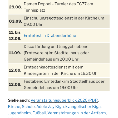
Damen Doppel - Turnier des TC77 am
29.08.
Tennisplatz
Einschulungsgottesdienst in der Kirche um
03.09.
09:00 Uhr
11. bis
Erntefest in Drabenderhöhe
13.09.
Disco für Jung und Junggebliebene
11.09.
(Ernteverein) im Stadtteilhaus oder
Gemeindehaus um 20:00 Uhr
Erntedankgottesdienst mit dem
12.09.
Kindergarten in der Kirche um 16:30 Uhr
Festabend Erntedank im Stadtteilhaus oder
12.09.
Gemeindehaus um 19:00 Uhr
Umzug und Feier zum Erntedankfest am
13.09.
Siehe auch:
Veranstaltungsüberblick 2026 (PDF)
,
Stadtteilhaus um 14:00 Uhr
Kirche
,
Schule
,
Adele Zay Kiga
,
Evangelischer Kiga
,
Schlagerabend im Stadtteilhaus
Jugendheim
19.09.
,
Fußball
,
Veranstaltungen in der Artfarm
,
Drabenderhöhe