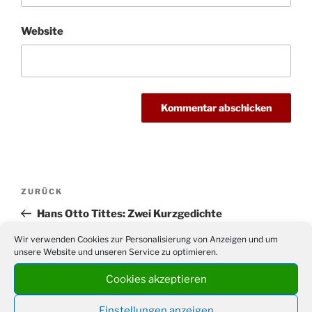
Website
Beitragsnavigation
Vorheriger
ZURÜCK
Beitrag
Hans Otto Tittes: Zwei Kurzgedichte
Wir verwenden Cookies zur Personalisierung von Anzeigen und um
Nächster
WEITER
unsere Website und unseren Service zu optimieren.
Beitrag
Adventsausstellung
Cookies akzeptieren
Einstellungen anzeigen