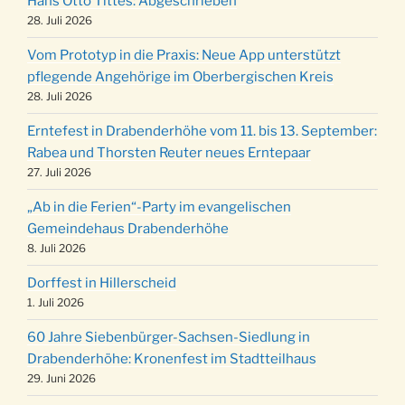
Hans Otto Tittes: Abgeschrieben
Kinderbibeltag im Ev. Gemeindehaus von 10-
28. Juli 2026
19.12.
12 Uhr
Vom Prototyp in die Praxis: Neue App unterstützt
Weihnachts-Konzert des Honterus Chors in
pflegende Angehörige im Oberbergischen Kreis
20.12.
der Kirche um 17:00 Uhr
28. Juli 2026
Familiengottesdienst mit Krippenspiel im Ev.
24.12.
Erntefest in Drabenderhöhe vom 11. bis 13. September:
Gemeindehaus um 15:00 Uhr
Rabea und Thorsten Reuter neues Erntepaar
24.12.
Familiengottesdienst in der FeG um 16 Uhr
27. Juli 2026
Weihnachtsgottesdienst in der Kirche um
24.12.
„Ab in die Ferien“-Party im evangelischen
15:00 Uhr
Gemeindehaus Drabenderhöhe
Weihnachtsgottesdienst in der Kirche um
8. Juli 2026
24.12.
18:00 Uhr
Dorffest in Hillerscheid
Christmette mit der ev. Jugend in der Kirche
24.12.
1. Juli 2026
um 23:00 Uhr
60 Jahre Siebenbürger-Sachsen-Siedlung in
Gottesdienst zu Silvester in der Kirche um
31.12.
Drabenderhöhe: Kronenfest im Stadtteilhaus
18:00 Uhr
29. Juni 2026