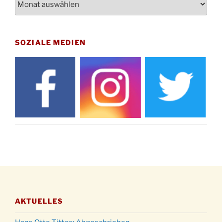
St. Martin Umzug in Drabenderhöhe um 17:00
12.11.
Uhr
Gedenkfeier zum Volkstrauertag am Friedhof
15.11.
Drabenderhöhe um 11:15 Uhr
SOZIALE MEDIEN
21.11.
Basar im Ev. Gemeindehaus von 14-16:30 Uhr
Katharinenball des Honterus Chors im
21.11.
Stadtteilhaus um 19:00 Uhr
Kinderbibeltag im Ev. Gemeindehaus von 10-
28.11.
12 Uhr
Adventliches Beisammensein am Robert-
28.11.
Gassner-Hof um 15:00 Uhr
Katharinenball der Kreisgruppe im
28.11.
Stadtteilhaus um 19:00 Uhr
Adventsfeier des Frauenvereins im Ev.
03.12.
Gemeindehaus um 19:00 Uhr
AKTUELLES
Puer-Natus weihnachtliches Brauchtum am
11.12.
Robert-Gassner-Hof um 17:00 Uhr