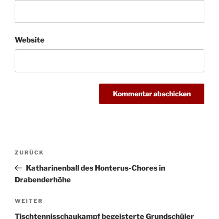
Website
Beitragsnavigation
Vorheriger
ZURÜCK
Beitrag
Katharinenball des Honterus-Chores in
Drabenderhöhe
Nächster
WEITER
Beitrag
Tischtennisschaukampf begeisterte Grundschüler