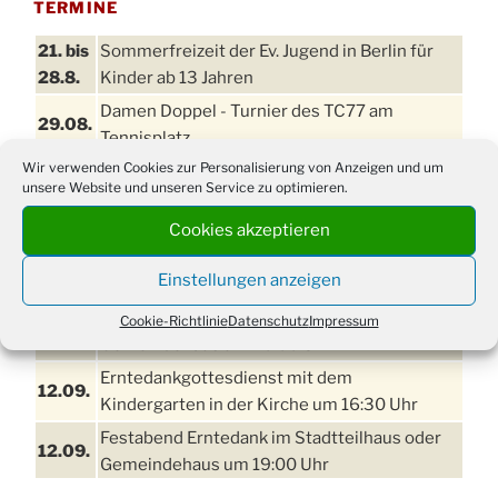
TERMINE
21. bis
Sommerfreizeit der Ev. Jugend in Berlin für
28.8.
Kinder ab 13 Jahren
Damen Doppel - Turnier des TC77 am
29.08.
Tennisplatz
Wir verwenden Cookies zur Personalisierung von Anzeigen und um
Einschulungsgottesdienst in der Kirche um
03.09.
unsere Website und unseren Service zu optimieren.
09:00 Uhr
Cookies akzeptieren
11. bis
Erntefest in Drabenderhöhe
13.09.
Einstellungen anzeigen
Disco für Jung und Junggebliebene
11.09.
(Ernteverein) im Stadtteilhaus oder
Cookie-Richtlinie
Datenschutz
Impressum
Gemeindehaus um 20:00 Uhr
Erntedankgottesdienst mit dem
12.09.
Kindergarten in der Kirche um 16:30 Uhr
Festabend Erntedank im Stadtteilhaus oder
12.09.
Gemeindehaus um 19:00 Uhr