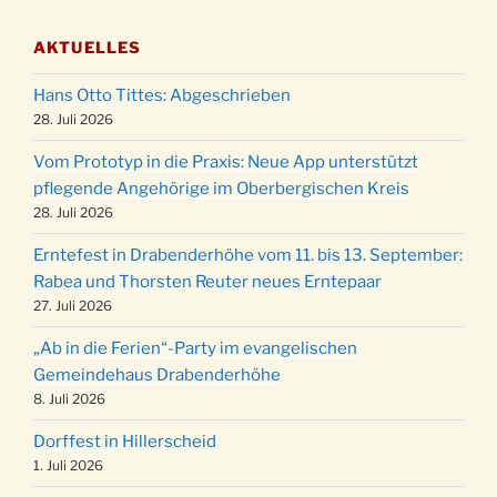
03.12.
Gemeindehaus um 19:00 Uhr
AKTUELLES
Puer-Natus weihnachtliches Brauchtum am
11.12.
Robert-Gassner-Hof um 17:00 Uhr
Hans Otto Tittes: Abgeschrieben
Kinderbibeltag im Ev. Gemeindehaus von 10-
28. Juli 2026
19.12.
12 Uhr
Vom Prototyp in die Praxis: Neue App unterstützt
Weihnachts-Konzert des Honterus Chors in
pflegende Angehörige im Oberbergischen Kreis
20.12.
der Kirche um 17:00 Uhr
28. Juli 2026
Familiengottesdienst mit Krippenspiel im Ev.
24.12.
Erntefest in Drabenderhöhe vom 11. bis 13. September:
Gemeindehaus um 15:00 Uhr
Rabea und Thorsten Reuter neues Erntepaar
24.12.
Familiengottesdienst in der FeG um 16 Uhr
27. Juli 2026
Weihnachtsgottesdienst in der Kirche um
24.12.
„Ab in die Ferien“-Party im evangelischen
15:00 Uhr
Gemeindehaus Drabenderhöhe
Weihnachtsgottesdienst in der Kirche um
8. Juli 2026
24.12.
18:00 Uhr
Dorffest in Hillerscheid
Christmette mit der ev. Jugend in der Kirche
24.12.
1. Juli 2026
um 23:00 Uhr