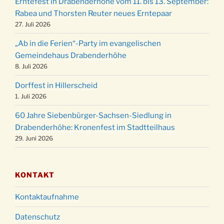
Erntefest in Drabenderhöhe vom 11. bis 13. September:
Gemeindehaus um 15:00 Uhr
Rabea und Thorsten Reuter neues Erntepaar
24.12.
Familiengottesdienst in der FeG um 16 Uhr
27. Juli 2026
Weihnachtsgottesdienst in der Kirche um
24.12.
„Ab in die Ferien“-Party im evangelischen
15:00 Uhr
Gemeindehaus Drabenderhöhe
Weihnachtsgottesdienst in der Kirche um
8. Juli 2026
24.12.
18:00 Uhr
Dorffest in Hillerscheid
Christmette mit der ev. Jugend in der Kirche
24.12.
1. Juli 2026
um 23:00 Uhr
60 Jahre Siebenbürger-Sachsen-Siedlung in
Gottesdienst zu Silvester in der Kirche um
31.12.
Drabenderhöhe: Kronenfest im Stadtteilhaus
18:00 Uhr
29. Juni 2026
KONTAKT
Kontaktaufnahme
Datenschutz