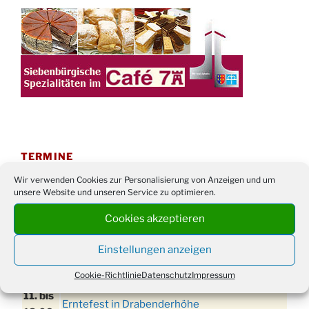
TERMINE
Wir verwenden Cookies zur Personalisierung von Anzeigen und um
21. bis
Sommerfreizeit der Ev. Jugend in Berlin für
unsere Website und unseren Service zu optimieren.
28.8.
Kinder ab 13 Jahren
Cookies akzeptieren
Damen Doppel - Turnier des TC77 am
29.08.
Tennisplatz
Einstellungen anzeigen
Einschulungsgottesdienst in der Kirche um
03.09.
09:00 Uhr
Cookie-Richtlinie
Datenschutz
Impressum
11. bis
Erntefest in Drabenderhöhe