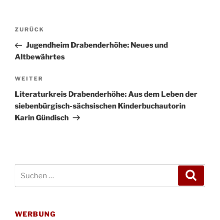
Beitragsnavigation
Vorheriger
ZURÜCK
Beitrag
Jugendheim Drabenderhöhe: Neues und
Altbewährtes
Nächster
WEITER
Beitrag
Literaturkreis Drabenderhöhe: Aus dem Leben der
siebenbürgisch-sächsischen Kinderbuchautorin
Karin Gündisch
Suchen
Suche
nach:
WERBUNG