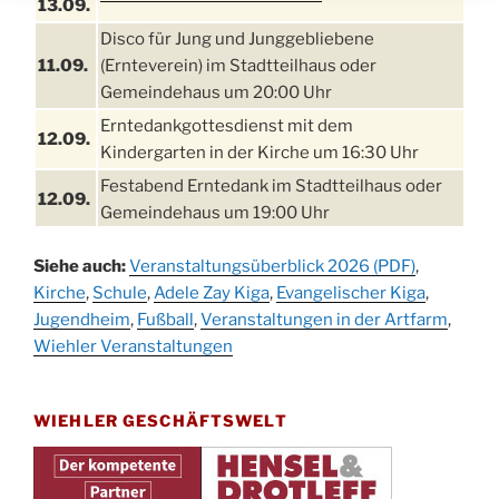
13.09.
Disco für Jung und Junggebliebene
11.09.
(Ernteverein) im Stadtteilhaus oder
Gemeindehaus um 20:00 Uhr
Erntedankgottesdienst mit dem
12.09.
Kindergarten in der Kirche um 16:30 Uhr
Festabend Erntedank im Stadtteilhaus oder
12.09.
Gemeindehaus um 19:00 Uhr
Umzug und Feier zum Erntedankfest am
13.09.
Siehe auch:
Veranstaltungsüberblick 2026 (PDF)
,
Stadtteilhaus um 14:00 Uhr
Kirche
,
Schule
,
Adele Zay Kiga
,
Evangelischer Kiga
,
Schlagerabend im Stadtteilhaus
Jugendheim
19.09.
,
Fußball
,
Veranstaltungen in der Artfarm
,
Drabenderhöhe
Wiehler Veranstaltungen
25. u.
Oktoberfest im Cafe XXS
26.09.
WIEHLER GESCHÄFTSWELT
Kinderbibeltag im Ev. Gemeindehaus von 10-
26.09.
12 Uhr
Afterwork-Andacht um 18:00 Uhr in der