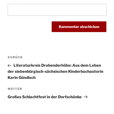
Beitragsnavigation
Vorheriger
ZURÜCK
Beitrag
Literaturkreis Drabenderhöhe: Aus dem Leben
der siebenbürgisch-sächsischen Kinderbuchautorin
Karin Gündisch
Nächster
WEITER
Beitrag
Großes Schlachtfest in der Dorfschänke