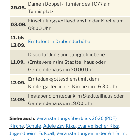
Damen Doppel - Turnier des TC77 am
29.08.
Tennisplatz
Einschulungsgottesdienst in der Kirche um
03.09.
09:00 Uhr
11. bis
Erntefest in Drabenderhöhe
13.09.
Disco für Jung und Junggebliebene
11.09.
(Ernteverein) im Stadtteilhaus oder
Gemeindehaus um 20:00 Uhr
Erntedankgottesdienst mit dem
12.09.
Kindergarten in der Kirche um 16:30 Uhr
Festabend Erntedank im Stadtteilhaus oder
12.09.
Gemeindehaus um 19:00 Uhr
Umzug und Feier zum Erntedankfest am
13.09.
Siehe auch:
Veranstaltungsüberblick 2026 (PDF)
,
Stadtteilhaus um 14:00 Uhr
Kirche
,
Schule
,
Adele Zay Kiga
,
Evangelischer Kiga
,
Schlagerabend im Stadtteilhaus
Jugendheim
19.09.
,
Fußball
,
Veranstaltungen in der Artfarm
,
Drabenderhöhe