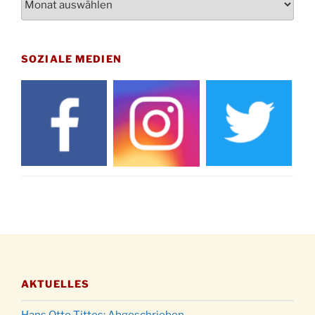
St. Martin Umzug in Drabenderhöhe um 17:00
12.11.
Uhr
Gedenkfeier zum Volkstrauertag am Friedhof
15.11.
Drabenderhöhe um 11:15 Uhr
SOZIALE MEDIEN
21.11.
Basar im Ev. Gemeindehaus von 14-16:30 Uhr
Katharinenball des Honterus Chors im
21.11.
Stadtteilhaus um 19:00 Uhr
Kinderbibeltag im Ev. Gemeindehaus von 10-
28.11.
12 Uhr
Adventliches Beisammensein am Robert-
28.11.
Gassner-Hof um 15:00 Uhr
Katharinenball der Kreisgruppe im
28.11.
Stadtteilhaus um 19:00 Uhr
Adventsfeier des Frauenvereins im Ev.
03.12.
Gemeindehaus um 19:00 Uhr
AKTUELLES
Puer-Natus weihnachtliches Brauchtum am
11.12.
Robert-Gassner-Hof um 17:00 Uhr
Hans Otto Tittes: Abgeschrieben