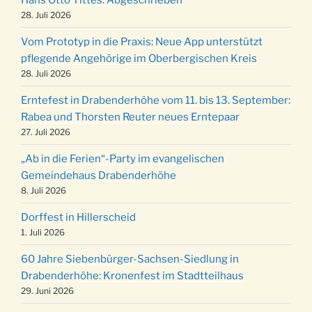
Kinderbibeltag im Ev. Gemeindehaus von 10-
28. Juli 2026
19.12.
12 Uhr
Vom Prototyp in die Praxis: Neue App unterstützt
Weihnachts-Konzert des Honterus Chors in
pflegende Angehörige im Oberbergischen Kreis
20.12.
der Kirche um 17:00 Uhr
28. Juli 2026
Familiengottesdienst mit Krippenspiel im Ev.
24.12.
Erntefest in Drabenderhöhe vom 11. bis 13. September:
Gemeindehaus um 15:00 Uhr
Rabea und Thorsten Reuter neues Erntepaar
24.12.
Familiengottesdienst in der FeG um 16 Uhr
27. Juli 2026
Weihnachtsgottesdienst in der Kirche um
24.12.
„Ab in die Ferien“-Party im evangelischen
15:00 Uhr
Gemeindehaus Drabenderhöhe
Weihnachtsgottesdienst in der Kirche um
8. Juli 2026
24.12.
18:00 Uhr
Dorffest in Hillerscheid
Christmette mit der ev. Jugend in der Kirche
24.12.
1. Juli 2026
um 23:00 Uhr
60 Jahre Siebenbürger-Sachsen-Siedlung in
Gottesdienst zu Silvester in der Kirche um
31.12.
Drabenderhöhe: Kronenfest im Stadtteilhaus
18:00 Uhr
29. Juni 2026