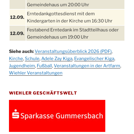
Gemeindehaus um 20:00 Uhr
Erntedankgottesdienst mit dem
12.09.
Kindergarten in der Kirche um 16:30 Uhr
Festabend Erntedank im Stadtteilhaus oder
12.09.
Gemeindehaus um 19:00 Uhr
Umzug und Feier zum Erntedankfest am
13.09.
Siehe auch:
Veranstaltungsüberblick 2026 (PDF)
,
Stadtteilhaus um 14:00 Uhr
Kirche
,
Schule
,
Adele Zay Kiga
,
Evangelischer Kiga
,
Schlagerabend im Stadtteilhaus
Jugendheim
19.09.
,
Fußball
,
Veranstaltungen in der Artfarm
,
Drabenderhöhe
Wiehler Veranstaltungen
25. u.
Oktoberfest im Cafe XXS
26.09.
WIEHLER GESCHÄFTSWELT
Kinderbibeltag im Ev. Gemeindehaus von 10-
26.09.
12 Uhr
Afterwork-Andacht um 18:00 Uhr in der
09.10.
Kirche
Sandmännchen-Gottesdienst in der Kirche
10.10.
oder im Ev. Gemeindehaus um 18:00 Uhr