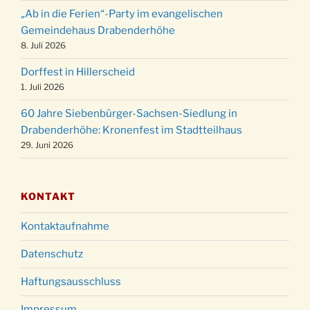
Weihnachtsgottesdienst in der Kirche um
24.12.
„Ab in die Ferien“-Party im evangelischen
15:00 Uhr
Gemeindehaus Drabenderhöhe
Weihnachtsgottesdienst in der Kirche um
8. Juli 2026
24.12.
18:00 Uhr
Dorffest in Hillerscheid
Christmette mit der ev. Jugend in der Kirche
24.12.
1. Juli 2026
um 23:00 Uhr
60 Jahre Siebenbürger-Sachsen-Siedlung in
Gottesdienst zu Silvester in der Kirche um
31.12.
Drabenderhöhe: Kronenfest im Stadtteilhaus
18:00 Uhr
29. Juni 2026
KONTAKT
Kontaktaufnahme
Datenschutz
Haftungsausschluss
Impressum