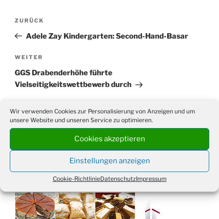
Beitragsnavigation
Vorheriger
ZURÜCK
Beitrag
Adele Zay Kindergarten: Second-Hand-Basar
Nächster
WEITER
Beitrag
GGS Drabenderhöhe führte
Vielseitigkeitswettbewerb durch
Wir verwenden Cookies zur Personalisierung von Anzeigen und um
unsere Website und unseren Service zu optimieren.
Suchen
Cookies akzeptieren
Suche
nach:
Einstellungen anzeigen
Cookie-Richtlinie
Datenschutz
Impressum
WERBUNG