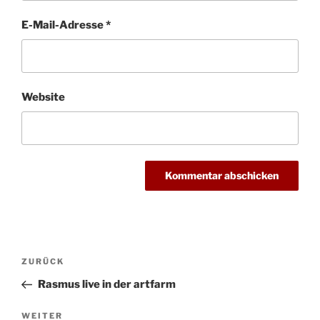
E-Mail-Adresse
*
Website
Beitragsnavigation
Vorheriger
ZURÜCK
Beitrag
Rasmus live in der artfarm
Nächster
WEITER