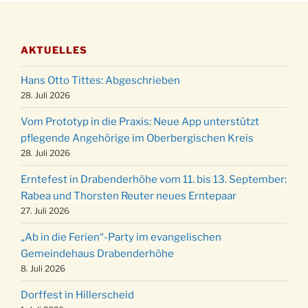
Adventsfeier des Frauenvereins im Ev.
03.12.
Gemeindehaus um 19:00 Uhr
AKTUELLES
Puer-Natus weihnachtliches Brauchtum am
11.12.
Robert-Gassner-Hof um 17:00 Uhr
Hans Otto Tittes: Abgeschrieben
Kinderbibeltag im Ev. Gemeindehaus von 10-
28. Juli 2026
19.12.
12 Uhr
Vom Prototyp in die Praxis: Neue App unterstützt
Weihnachts-Konzert des Honterus Chors in
pflegende Angehörige im Oberbergischen Kreis
20.12.
der Kirche um 17:00 Uhr
28. Juli 2026
Familiengottesdienst mit Krippenspiel im Ev.
24.12.
Erntefest in Drabenderhöhe vom 11. bis 13. September:
Gemeindehaus um 15:00 Uhr
Rabea und Thorsten Reuter neues Erntepaar
24.12.
Familiengottesdienst in der FeG um 16 Uhr
27. Juli 2026
Weihnachtsgottesdienst in der Kirche um
24.12.
„Ab in die Ferien“-Party im evangelischen
15:00 Uhr
Gemeindehaus Drabenderhöhe
Weihnachtsgottesdienst in der Kirche um
8. Juli 2026
24.12.
18:00 Uhr
Dorffest in Hillerscheid
Christmette mit der ev. Jugend in der Kirche