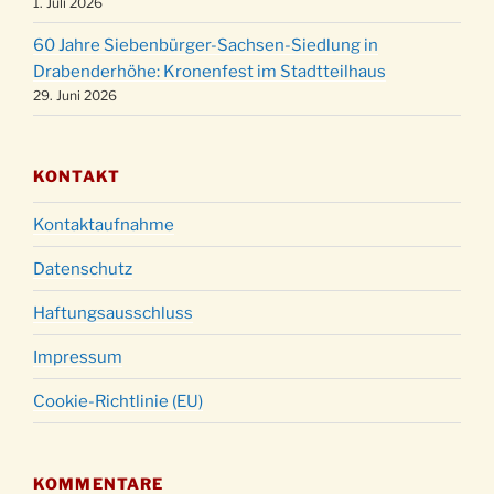
24.12.
1. Juli 2026
um 23:00 Uhr
60 Jahre Siebenbürger-Sachsen-Siedlung in
Gottesdienst zu Silvester in der Kirche um
31.12.
Drabenderhöhe: Kronenfest im Stadtteilhaus
18:00 Uhr
29. Juni 2026
KONTAKT
Kontaktaufnahme
Datenschutz
Haftungsausschluss
Impressum
Cookie-Richtlinie (EU)
KOMMENTARE