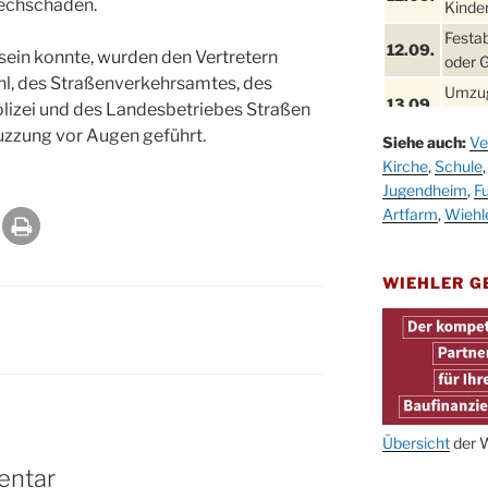
lechschaden.
Kinder
Festa
12.09.
 sein konnte, wurden den Vertretern
oder 
l, des Straßenverkehrsamtes, des
Umzug
13.09.
olizei und des Landesbetriebes Straßen
Stadt
uzzung vor Augen geführt.
Siehe auch:
Ve
Schla
19.09.
Kirche
,
Schule
Drabe
Jugendheim
,
Fu
25. u.
Oktob
Artfarm
,
Wiehl
26.09.
Kinde
26.09.
10-12
WIEHLER 
After
09.10.
Kirch
Sandm
10.10.
Kirch
18:00
Oktob
Übersicht
der W
11.10.
11:00
entar