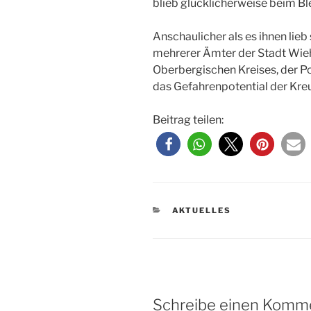
blieb glücklicherweise beim B
Anschaulicher als es ihnen lieb
mehrerer Ämter der Stadt Wieh
Oberbergischen Kreises, der P
das Gefahrenpotential der Kre
Beitrag teilen:
KATEGORIEN
AKTUELLES
Schreibe einen Komm