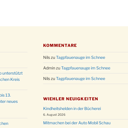
Christ
24.12.
Kirch
Gottes
31.12.
um 18
KOMMENTARE
Nils
zu
Tagpfauenauge im Schnee
Admin
zu
Tagpfauenauge im Schnee
p unterstützt
Nils
zu
Tagpfauenauge im Schnee
schen Kreis
is 13.
WIEHLER NEUIGKEITEN
ter neues
Kindheitshelden in der Bücherei
6. August 2026
Mitmachen bei der Auto Mobil Schau
schen