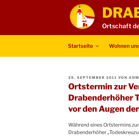
Zum
DRA
Inhalt
springen
Ortschaft d
Startseite
Wohnen und
VERÖFFENTLICHT
29. SEPTEMBER 2011
VON
ADM
AM
Ortstermin zur Ve
Drabenderhöher T
vor den Augen de
Während eines Ortstermins zu
Drabenderhöher „Todeskreuzung