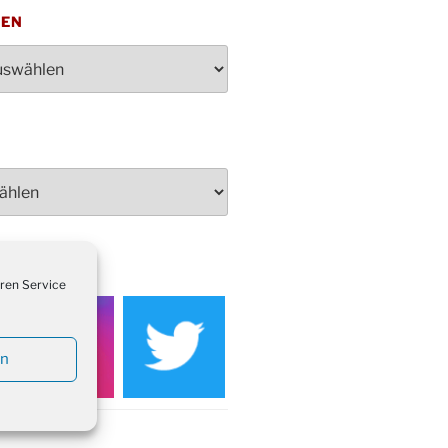
penden des DRK im Ev.
TEN
ndehaus von 16-20 Uhr
dienst zum Reformationstag in der
e um 18:30 Uhr
rt Akkordeon-Orchester im
teilhaus um 16:00 Uhr
artin Umzug in Drabenderhöhe um
 Uhr
kfeier zum Volkstrauertag am
hof Drabenderhöhe um 11:15 Uhr
 im Ev. Gemeindehaus von 14-
EDIEN
 Uhr
ren Service
inenball des Honterus Chors im
teilhaus um 19:00 Uhr
en
rbibeltag im Ev. Gemeindehaus von
 Uhr
tliches Beisammensein am
t-Gassner-Hof um 15:00 Uhr