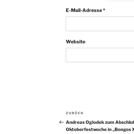
E-Mail-Adresse
*
Website
Beitragsnavigation
Vorheriger
ZURÜCK
Beitrag
Andreas Oglodek zum Abschlu
Oktoberfestwoche in „Bongos 