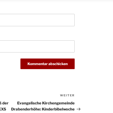
Kathar
28.11.
Stadt
Advent
03.12.
Gemei
Puer-
11.12.
am Ro
Kinde
19.12.
10-12
Weihn
20.12.
in der
Famili
24.12.
Ev. G
Famili
24.12.
Uhr
Weihn
24.12.
WEITER
Nächster
15:00
Beitrag
ß der
Evangelische Kirchengemeinde
Weihn
24.12.
XXS
Drabenderhöhe: Kinderbibelwoche
18:00