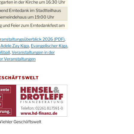
garten in der Kirche um 16:30 Uhr
bend Erntedank im Stadtteilhaus
Gemeindehaus um 19:00 Uhr
 und Feier zum Erntedankfest am
teilhaus um 14:00 Uhr
ranstaltungsüberblick 2026 (PDF)
,
gerabend im Stadtteilhaus
,
Adele Zay Kiga
,
Evangelischer Kiga
,
nderhöhe
ßball
,
Veranstaltungen in der
erfest im Cafe XXS
er Veranstaltungen
rbibeltag im Ev. Gemeindehaus von
 Uhr
GESCHÄFTSWELT
work-Andacht um 18:00 Uhr in der
e
ännchen-Gottesdienst in der
e oder im Ev. Gemeindehaus um
 Uhr
erfest MGV im Stadtteilhaus um
iehler Geschäftswelt
 Uhr