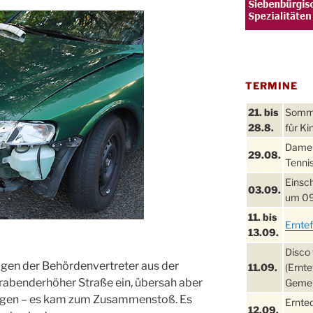
TERMINE
21. bis
Sommer
28.8.
für Ki
Damen
29.08.
Tennis
Einsch
03.09.
um 09
11. bis
Ernte
13.09.
Disco 
gen der Behördenvertreter aus der
11.09.
(Ernte
rabenderhöher Straße ein, übersah aber
Gemei
agen – es kam zum Zusammenstoß. Es
Ernte
12.09.