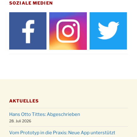
Drabenderhöhe um 11:15 Uhr
SOZIALE MEDIEN
21.11.
Basar im Ev. Gemeindehaus von 14-16:30 Uhr
Katharinenball des Honterus Chors im
21.11.
Stadtteilhaus um 19:00 Uhr
Kinderbibeltag im Ev. Gemeindehaus von 10-
28.11.
12 Uhr
Adventliches Beisammensein am Robert-
28.11.
Gassner-Hof um 15:00 Uhr
Katharinenball der Kreisgruppe im
28.11.
Stadtteilhaus um 19:00 Uhr
Adventsfeier des Frauenvereins im Ev.
03.12.
Gemeindehaus um 19:00 Uhr
AKTUELLES
Puer-Natus weihnachtliches Brauchtum am
11.12.
Robert-Gassner-Hof um 17:00 Uhr
Hans Otto Tittes: Abgeschrieben
Kinderbibeltag im Ev. Gemeindehaus von 10-
28. Juli 2026
19.12.
12 Uhr
Vom Prototyp in die Praxis: Neue App unterstützt
Weihnachts-Konzert des Honterus Chors in