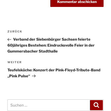
Beitragsnavigation
Vorheriger
ZURÜCK
Beitrag
Verband der Siebenbürger Sachsen feierte
60jähriges Bestehen: Eindrucksvolle Feier in der
Gummersbacher Stadthalle
Nächster
WEITER
Beitrag
Teufelsküche: Konzert der Pink-Floyd-Tribute-Band
„Pink Pulse“
Suchen
Suche
nach: