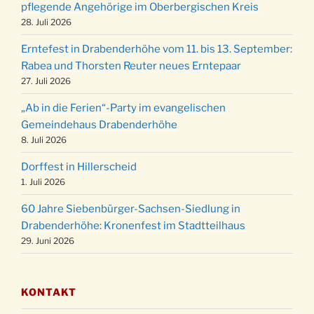
pflegende Angehörige im Oberbergischen Kreis
20.12.
der Kirche um 17:00 Uhr
28. Juli 2026
Familiengottesdienst mit Krippenspiel im Ev.
24.12.
Erntefest in Drabenderhöhe vom 11. bis 13. September:
Gemeindehaus um 15:00 Uhr
Rabea und Thorsten Reuter neues Erntepaar
24.12.
Familiengottesdienst in der FeG um 16 Uhr
27. Juli 2026
Weihnachtsgottesdienst in der Kirche um
24.12.
„Ab in die Ferien“-Party im evangelischen
15:00 Uhr
Gemeindehaus Drabenderhöhe
Weihnachtsgottesdienst in der Kirche um
8. Juli 2026
24.12.
18:00 Uhr
Dorffest in Hillerscheid
Christmette mit der ev. Jugend in der Kirche
24.12.
1. Juli 2026
um 23:00 Uhr
60 Jahre Siebenbürger-Sachsen-Siedlung in
Gottesdienst zu Silvester in der Kirche um
31.12.
Drabenderhöhe: Kronenfest im Stadtteilhaus
18:00 Uhr
29. Juni 2026
KONTAKT