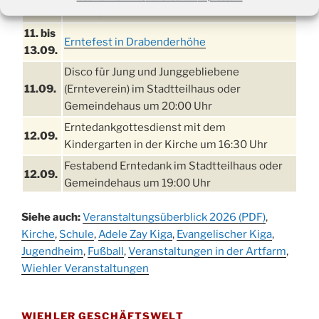
03.09.
09:00 Uhr
11. bis
Erntefest in Drabenderhöhe
13.09.
Disco für Jung und Junggebliebene
11.09.
(Ernteverein) im Stadtteilhaus oder
Gemeindehaus um 20:00 Uhr
Erntedankgottesdienst mit dem
12.09.
Kindergarten in der Kirche um 16:30 Uhr
Festabend Erntedank im Stadtteilhaus oder
12.09.
Gemeindehaus um 19:00 Uhr
Umzug und Feier zum Erntedankfest am
13.09.
Siehe auch:
Veranstaltungsüberblick 2026 (PDF)
,
Stadtteilhaus um 14:00 Uhr
Kirche
,
Schule
,
Adele Zay Kiga
,
Evangelischer Kiga
,
Schlagerabend im Stadtteilhaus
Jugendheim
19.09.
,
Fußball
,
Veranstaltungen in der Artfarm
,
Drabenderhöhe
Wiehler Veranstaltungen
25. u.
Oktoberfest im Cafe XXS
26.09.
WIEHLER GESCHÄFTSWELT