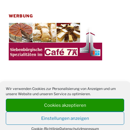
WERBUNG
TERMINE
Wir verwenden Cookies zur Personalisierung von Anzeigen und um
unsere Website und unseren Service zu optimieren.
21. bis
Sommerfreizeit der Ev. Jugend in Berlin für
28.8.
Kinder ab 13 Jahren
Cookies akzeptieren
Damen Doppel - Turnier des TC77 am
29.08.
Einstellungen anzeigen
Tennisplatz
Einschulungsgottesdienst in der Kirche um
Cookie-Richtlinie
Datenschutz
Impressum