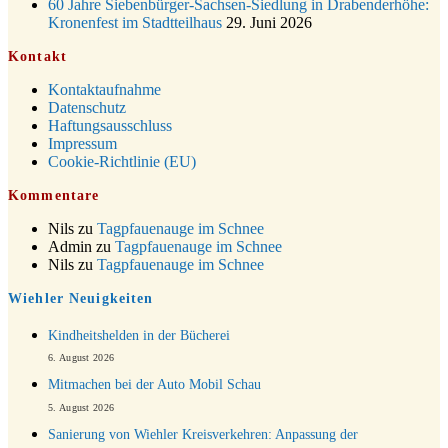
60 Jahre Siebenbürger-Sachsen-Siedlung in Drabenderhöhe:
Weihnachts-Konzert des Honterus Chors in der Kirche um
Kronenfest im Stadtteilhaus
29. Juni 2026
20.12.
17:00 Uhr
Kontakt
Familiengottesdienst mit Krippenspiel im Ev.
24.12.
Gemeindehaus um 15:00 Uhr
Kontaktaufnahme
24.12.
Familiengottesdienst in der FeG um 16 Uhr
Datenschutz
Haftungsausschluss
24.12.
Weihnachtsgottesdienst in der Kirche um 15:00 Uhr
Impressum
24.12.
Weihnachtsgottesdienst in der Kirche um 18:00 Uhr
Cookie-Richtlinie (EU)
24.12.
Christmette mit der ev. Jugend in der Kirche um 23:00 Uhr
Kommentare
31.12.
Gottesdienst zu Silvester in der Kirche um 18:00 Uhr
Nils
zu
Tagpfauenauge im Schnee
Admin
zu
Tagpfauenauge im Schnee
Nils
zu
Tagpfauenauge im Schnee
Wiehler Neuigkeiten
Kindheitshelden in der Bücherei
6. August 2026
Mitmachen bei der Auto Mobil Schau
5. August 2026
Sanierung von Wiehler Kreisverkehren: Anpassung der