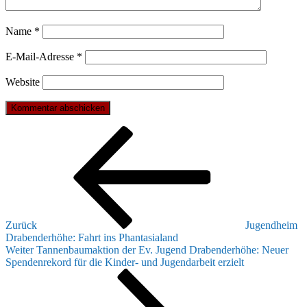
Name
*
E-Mail-Adresse
*
Website
Beitragsnavigation
Vorheriger
Beitrag
Zurück
Jugendheim
Drabenderhöhe: Fahrt ins Phantasialand
Nächster
Weiter
Tannenbaumaktion der Ev. Jugend Drabenderhöhe: Neuer
Beitrag
Spendenrekord für die Kinder- und Jugendarbeit erzielt