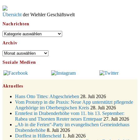
29.10.
Uhr
Gottesdienst zum Reformationstag in der Kirche um 18:30
Übersicht
der Wiehler Geschäftswelt
31.10.
Uhr
Nachrichten
Konzert Akkordeon-Orchester im Stadtteilhaus um 16:00
08.11.
Uhr
Nachrichten
12.11.
St. Martin Umzug in Drabenderhöhe um 17:00 Uhr
Archiv
Gedenkfeier zum Volkstrauertag am Friedhof
15.11.
Drabenderhöhe um 11:15 Uhr
Archiv
21.11.
Basar im Ev. Gemeindehaus von 14-16:30 Uhr
Soziale Medien
Katharinenball des Honterus Chors im Stadtteilhaus um
21.11.
19:00 Uhr
28.11.
Kinderbibeltag im Ev. Gemeindehaus von 10-12 Uhr
Aktuelles
Adventliches Beisammensein am Robert-Gassner-Hof um
28.11.
15:00 Uhr
Hans Otto Tittes: Abgeschrieben
28. Juli 2026
Katharinenball der Kreisgruppe im Stadtteilhaus um 19:00
Vom Prototyp in die Praxis: Neue App unterstützt pflegende
28.11.
Uhr
Angehörige im Oberbergischen Kreis
28. Juli 2026
Adventsfeier des Frauenvereins im Ev. Gemeindehaus um
Erntefest in Drabenderhöhe vom 11. bis 13. September:
03.12.
19:00 Uhr
Rabea und Thorsten Reuter neues Erntepaar
27. Juli 2026
„Ab in die Ferien“-Party im evangelischen Gemeindehaus
Puer-Natus weihnachtliches Brauchtum am Robert-
11.12.
Drabenderhöhe
8. Juli 2026
Gassner-Hof um 17:00 Uhr
Dorffest in Hillerscheid
1. Juli 2026
19.12.
Kinderbibeltag im Ev. Gemeindehaus von 10-12 Uhr