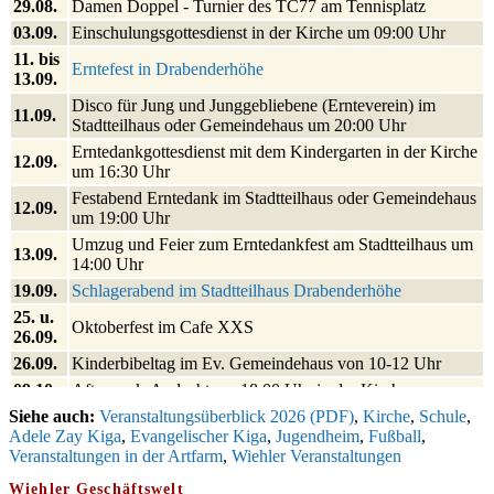
29.08.
Damen Doppel - Turnier des TC77 am Tennisplatz
03.09.
Einschulungsgottesdienst in der Kirche um 09:00 Uhr
11. bis
Erntefest in Drabenderhöhe
13.09.
Disco für Jung und Junggebliebene (Ernteverein) im
11.09.
Stadtteilhaus oder Gemeindehaus um 20:00 Uhr
Erntedankgottesdienst mit dem Kindergarten in der Kirche
12.09.
um 16:30 Uhr
Festabend Erntedank im Stadtteilhaus oder Gemeindehaus
12.09.
um 19:00 Uhr
Umzug und Feier zum Erntedankfest am Stadtteilhaus um
13.09.
14:00 Uhr
19.09.
Schlagerabend im Stadtteilhaus Drabenderhöhe
25. u.
Oktoberfest im Cafe XXS
26.09.
26.09.
Kinderbibeltag im Ev. Gemeindehaus von 10-12 Uhr
09.10.
Afterwork-Andacht um 18:00 Uhr in der Kirche
Siehe auch:
Sandmännchen-Gottesdienst in der Kirche oder im Ev.
Veranstaltungsüberblick 2026 (PDF)
,
Kirche
,
Schule
,
10.10.
Adele Zay Kiga
Gemeindehaus um 18:00 Uhr
,
Evangelischer Kiga
,
Jugendheim
,
Fußball
,
Veranstaltungen in der Artfarm
,
Wiehler Veranstaltungen
11.10.
Oktoberfest MGV im Stadtteilhaus um 11:00 Uhr
Wiehler Geschäftswelt
Blutspenden des DRK im Ev. Gemeindehaus von 16-20