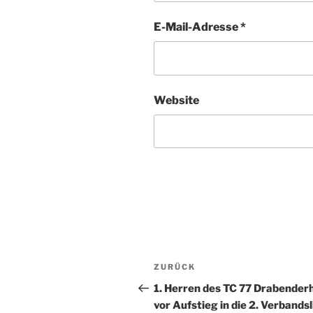
E-Mail-Adresse
*
Website
Beitragsnavigation
Vorheriger
ZURÜCK
Beitrag
1. Herren des TC 77 Drabender
vor Aufstieg in die 2. Verbands