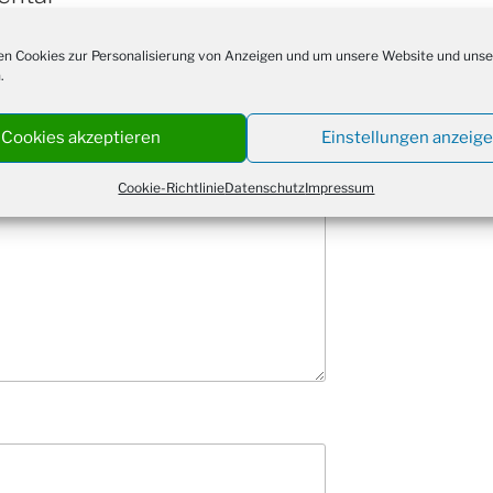
Kathar
28.11.
Stadt
 veröffentlicht.
Erforderliche Felder
n Cookies zur Personalisierung von Anzeigen und um unsere Website und unse
Advent
.
03.12.
Gemei
Puer-
11.12.
Cookies akzeptieren
Einstellungen anzeig
am Ro
Kinde
Cookie-Richtlinie
Datenschutz
Impressum
19.12.
10-12
Weihn
20.12.
in der
Famili
24.12.
Ev. G
Famili
24.12.
Uhr
Weihn
24.12.
15:00
Weihn
24.12.
18:00