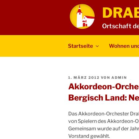
Zum
DRA
Inhalt
springen
Ortschaft d
Startseite
Wohnen und
VERÖFFENTLICHT
1. MÄRZ 2012
VON
ADMIN
AM
Akkordeon-Orche
Bergisch Land: N
Das Akkordeon-Orchester Dra
von Spielern des Akkordeon-
Gemeinsam wurde auf der Jah
Vorstand gewählt.