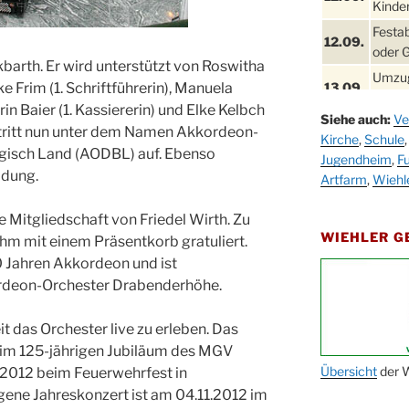
Kinder
Festa
12.09.
oder 
kbarth. Er wird unterstützt von Roswitha
Umzug
e Frim (1. Schriftführerin), Manuela
13.09.
Stadt
rin Baier (1. Kassiererin) und Elke Kelbch
Siehe auch:
Ve
Schla
r tritt nun unter dem Namen Akkordeon-
19.09.
Kirche
,
Schule
Drabe
isch Land (AODBL) auf. Ebenso
Jugendheim
,
Fu
25. u.
idung.
Oktob
Artfarm
,
Wiehl
26.09.
Kinde
ie Mitgliedschaft von Friedel Wirth. Zu
26.09.
10-12
WIEHLER 
hm mit einem Präsentkorb gratuliert.
After
40 Jahren Akkordeon und ist
09.10.
Kirch
deon-Orchester Drabenderhöhe.
Sandm
10.10.
Kirch
it das Orchester live zu erleben. Das
18:00
im 125-jährigen Jubiläum des MGV
Oktob
Übersicht
der W
2012 beim Feuerwehrfest in
11.10.
11:00
gene Jahreskonzert ist am 04.11.2012 im