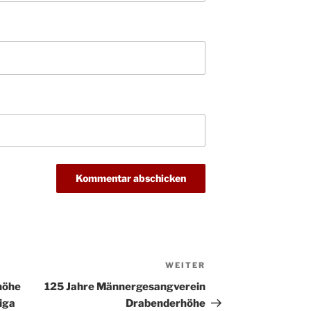
Christ
24.12.
Kirch
Gottes
31.12.
um 18
WEITER
Nächster
Beitrag
höhe
125 Jahre Männergesangverein
liga
Drabenderhöhe