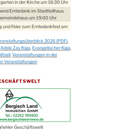
garten in der Kirche um 16:30 Uhr
bend Erntedank im Stadtteilhaus
Gemeindehaus um 19:00 Uhr
 und Feier zum Erntedankfest am
teilhaus um 14:00 Uhr
ranstaltungsüberblick 2026 (PDF)
,
gerabend im Stadtteilhaus
,
Adele Zay Kiga
,
Evangelischer Kiga
,
nderhöhe
ßball
,
Veranstaltungen in der
erfest im Cafe XXS
er Veranstaltungen
rbibeltag im Ev. Gemeindehaus von
 Uhr
GESCHÄFTSWELT
work-Andacht um 18:00 Uhr in der
e
ännchen-Gottesdienst in der
e oder im Ev. Gemeindehaus um
 Uhr
erfest MGV im Stadtteilhaus um
iehler Geschäftswelt
 Uhr