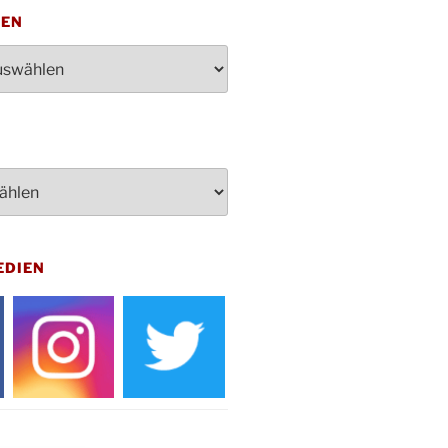
penden des DRK im Ev.
TEN
ndehaus von 16-20 Uhr
dienst zum Reformationstag in der
e um 18:30 Uhr
rt Akkordeon-Orchester im
teilhaus um 16:00 Uhr
artin Umzug in Drabenderhöhe um
 Uhr
kfeier zum Volkstrauertag am
hof Drabenderhöhe um 11:15 Uhr
 im Ev. Gemeindehaus von 14-
EDIEN
 Uhr
inenball des Honterus Chors im
teilhaus um 19:00 Uhr
rbibeltag im Ev. Gemeindehaus von
 Uhr
tliches Beisammensein am
t-Gassner-Hof um 15:00 Uhr