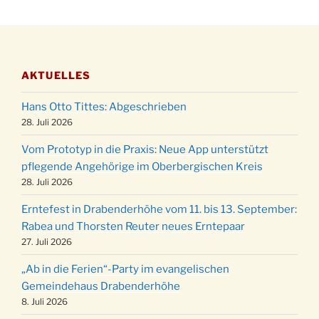
Katharinenball der Kreisgruppe im
28.11.
Stadtteilhaus um 19:00 Uhr
Adventsfeier des Frauenvereins im Ev.
03.12.
Gemeindehaus um 19:00 Uhr
AKTUELLES
Puer-Natus weihnachtliches Brauchtum am
11.12.
Robert-Gassner-Hof um 17:00 Uhr
Hans Otto Tittes: Abgeschrieben
Kinderbibeltag im Ev. Gemeindehaus von 10-
28. Juli 2026
19.12.
12 Uhr
Vom Prototyp in die Praxis: Neue App unterstützt
Weihnachts-Konzert des Honterus Chors in
pflegende Angehörige im Oberbergischen Kreis
20.12.
der Kirche um 17:00 Uhr
28. Juli 2026
Familiengottesdienst mit Krippenspiel im Ev.
24.12.
Erntefest in Drabenderhöhe vom 11. bis 13. September:
Gemeindehaus um 15:00 Uhr
Rabea und Thorsten Reuter neues Erntepaar
24.12.
Familiengottesdienst in der FeG um 16 Uhr
27. Juli 2026
Weihnachtsgottesdienst in der Kirche um
24.12.
„Ab in die Ferien“-Party im evangelischen
15:00 Uhr
Gemeindehaus Drabenderhöhe
Weihnachtsgottesdienst in der Kirche um
8. Juli 2026
24.12.
18:00 Uhr