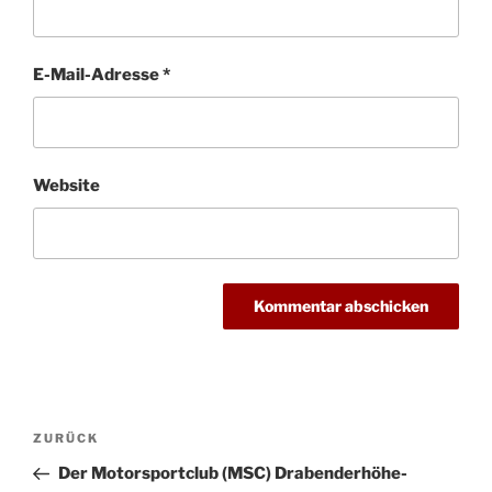
E-Mail-Adresse
*
Website
Beitragsnavigation
Vorheriger
ZURÜCK
Beitrag
Der Motorsportclub (MSC) Drabenderhöhe-