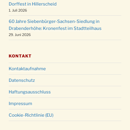
Dorffest in Hillerscheid
Christmette mit der ev. Jugend in der Kirche
24.12.
1. Juli 2026
um 23:00 Uhr
60 Jahre Siebenbürger-Sachsen-Siedlung in
Gottesdienst zu Silvester in der Kirche um
31.12.
Drabenderhöhe: Kronenfest im Stadtteilhaus
18:00 Uhr
29. Juni 2026
KONTAKT
Kontaktaufnahme
Datenschutz
Haftungsausschluss
Impressum
Cookie-Richtlinie (EU)