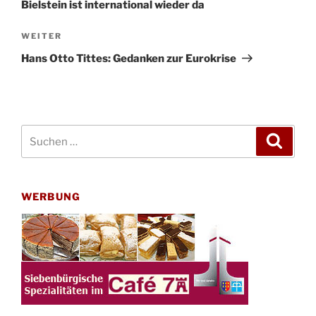
Bielstein ist international wieder da
Nächster
WEITER
Beitrag
Hans Otto Tittes: Gedanken zur Eurokrise
Suchen
Suche
nach:
WERBUNG