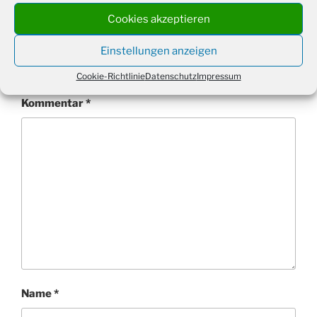
Cookies akzeptieren
Schreibe einen Kommentar
Einstellungen anzeigen
Deine E-Mail-Adresse wird nicht veröffentlicht.
Erforderliche Felder sind mit
*
markiert
Cookie-Richtlinie
Datenschutz
Impressum
Kommentar
*
Name
*