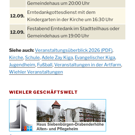
Gemeindehaus um 20:00 Uhr
Erntedankgottesdienst mit dem
12.09.
Kindergarten in der Kirche um 16:30 Uhr
Festabend Erntedank im Stadtteilhaus oder
12.09.
Gemeindehaus um 19:00 Uhr
Umzug und Feier zum Erntedankfest am
13.09.
Siehe auch:
Veranstaltungsüberblick 2026 (PDF)
,
Stadtteilhaus um 14:00 Uhr
Kirche
,
Schule
,
Adele Zay Kiga
,
Evangelischer Kiga
,
Schlagerabend im Stadtteilhaus
Jugendheim
19.09.
,
Fußball
,
Veranstaltungen in der Artfarm
,
Drabenderhöhe
Wiehler Veranstaltungen
25. u.
Oktoberfest im Cafe XXS
26.09.
WIEHLER GESCHÄFTSWELT
Kinderbibeltag im Ev. Gemeindehaus von 10-
26.09.
12 Uhr
Afterwork-Andacht um 18:00 Uhr in der
09.10.
Kirche
Sandmännchen-Gottesdienst in der Kirche
10.10.
oder im Ev. Gemeindehaus um 18:00 Uhr