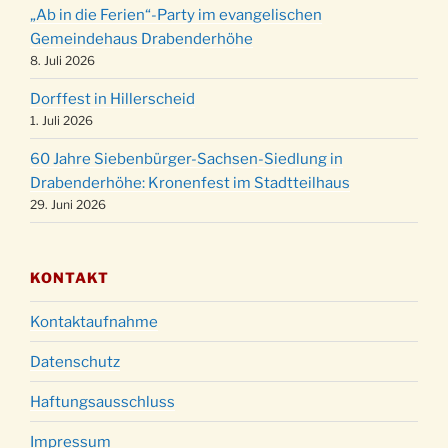
24.12.
„Ab in die Ferien“-Party im evangelischen
15:00 Uhr
Gemeindehaus Drabenderhöhe
Weihnachtsgottesdienst in der Kirche um
8. Juli 2026
24.12.
18:00 Uhr
Dorffest in Hillerscheid
Christmette mit der ev. Jugend in der Kirche
24.12.
1. Juli 2026
um 23:00 Uhr
60 Jahre Siebenbürger-Sachsen-Siedlung in
Gottesdienst zu Silvester in der Kirche um
31.12.
Drabenderhöhe: Kronenfest im Stadtteilhaus
18:00 Uhr
29. Juni 2026
KONTAKT
Kontaktaufnahme
Datenschutz
Haftungsausschluss
Impressum