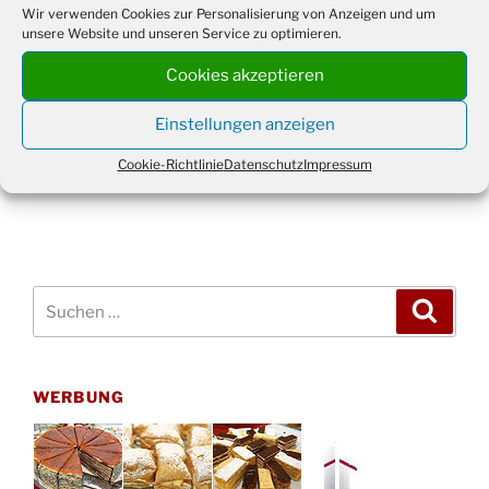
Wir verwenden Cookies zur Personalisierung von Anzeigen und um
Beitragsnavigation
unsere Website und unseren Service zu optimieren.
Vorheriger
ZURÜCK
Beitrag
BENJROSE und Marius Kost in der artfarm
Cookies akzeptieren
Nächster
WEITER
Einstellungen anzeigen
Beitrag
Jugendheim Drabenderhöhe: XXL-Ostereier aus Gips
Cookie-Richtlinie
Datenschutz
Impressum
Suchen
Suche
nach:
WERBUNG