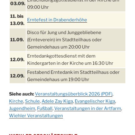
03.09.
09:00 Uhr
11. bis
Erntefest in Drabenderhöhe
13.09.
Disco für Jung und Junggebliebene
11.09.
(Ernteverein) im Stadtteilhaus oder
Gemeindehaus um 20:00 Uhr
Erntedankgottesdienst mit dem
12.09.
Kindergarten in der Kirche um 16:30 Uhr
Festabend Erntedank im Stadtteilhaus oder
12.09.
Gemeindehaus um 19:00 Uhr
Umzug und Feier zum Erntedankfest am
13.09.
Siehe auch:
Veranstaltungsüberblick 2026 (PDF)
,
Stadtteilhaus um 14:00 Uhr
Kirche
,
Schule
,
Adele Zay Kiga
,
Evangelischer Kiga
,
Schlagerabend im Stadtteilhaus
Jugendheim
19.09.
,
Fußball
,
Veranstaltungen in der Artfarm
,
Drabenderhöhe
Wiehler Veranstaltungen
25. u.
Oktoberfest im Cafe XXS
26.09.