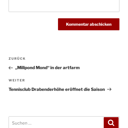
Beitragsnavigation
Vorheriger
ZURÜCK
Beitrag
„Millpond Mond“ in der artfarm
Nächster
WEITER
Beitrag
Tennisclub Drabenderhöhe eröffnet die Saison
Suchen
Suche
nach: