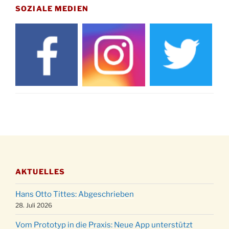
15.11.
Drabenderhöhe um 11:15 Uhr
SOZIALE MEDIEN
21.11.
Basar im Ev. Gemeindehaus von 14-16:30 Uhr
Katharinenball des Honterus Chors im
21.11.
Stadtteilhaus um 19:00 Uhr
Kinderbibeltag im Ev. Gemeindehaus von 10-
28.11.
12 Uhr
Adventliches Beisammensein am Robert-
28.11.
Gassner-Hof um 15:00 Uhr
Katharinenball der Kreisgruppe im
28.11.
Stadtteilhaus um 19:00 Uhr
Adventsfeier des Frauenvereins im Ev.
03.12.
Gemeindehaus um 19:00 Uhr
AKTUELLES
Puer-Natus weihnachtliches Brauchtum am
11.12.
Robert-Gassner-Hof um 17:00 Uhr
Hans Otto Tittes: Abgeschrieben
Kinderbibeltag im Ev. Gemeindehaus von 10-
28. Juli 2026
19.12.
12 Uhr
Vom Prototyp in die Praxis: Neue App unterstützt