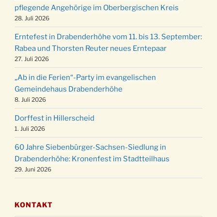
Weihnachts-Konzert des Honterus Chors in
pflegende Angehörige im Oberbergischen Kreis
20.12.
der Kirche um 17:00 Uhr
28. Juli 2026
Familiengottesdienst mit Krippenspiel im Ev.
24.12.
Erntefest in Drabenderhöhe vom 11. bis 13. September:
Gemeindehaus um 15:00 Uhr
Rabea und Thorsten Reuter neues Erntepaar
24.12.
Familiengottesdienst in der FeG um 16 Uhr
27. Juli 2026
Weihnachtsgottesdienst in der Kirche um
24.12.
„Ab in die Ferien“-Party im evangelischen
15:00 Uhr
Gemeindehaus Drabenderhöhe
Weihnachtsgottesdienst in der Kirche um
8. Juli 2026
24.12.
18:00 Uhr
Dorffest in Hillerscheid
Christmette mit der ev. Jugend in der Kirche
24.12.
1. Juli 2026
um 23:00 Uhr
60 Jahre Siebenbürger-Sachsen-Siedlung in
Gottesdienst zu Silvester in der Kirche um
31.12.
Drabenderhöhe: Kronenfest im Stadtteilhaus
18:00 Uhr
29. Juni 2026
KONTAKT