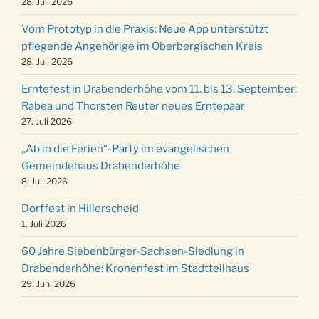
Kinderbibeltag im Ev. Gemeindehaus von 10-
28. Juli 2026
19.12.
12 Uhr
Vom Prototyp in die Praxis: Neue App unterstützt
Weihnachts-Konzert des Honterus Chors in
pflegende Angehörige im Oberbergischen Kreis
20.12.
der Kirche um 17:00 Uhr
28. Juli 2026
Familiengottesdienst mit Krippenspiel im Ev.
24.12.
Erntefest in Drabenderhöhe vom 11. bis 13. September:
Gemeindehaus um 15:00 Uhr
Rabea und Thorsten Reuter neues Erntepaar
24.12.
Familiengottesdienst in der FeG um 16 Uhr
27. Juli 2026
Weihnachtsgottesdienst in der Kirche um
24.12.
„Ab in die Ferien“-Party im evangelischen
15:00 Uhr
Gemeindehaus Drabenderhöhe
Weihnachtsgottesdienst in der Kirche um
8. Juli 2026
24.12.
18:00 Uhr
Dorffest in Hillerscheid
Christmette mit der ev. Jugend in der Kirche
24.12.
1. Juli 2026
um 23:00 Uhr
60 Jahre Siebenbürger-Sachsen-Siedlung in
Gottesdienst zu Silvester in der Kirche um
31.12.
Drabenderhöhe: Kronenfest im Stadtteilhaus
18:00 Uhr
29. Juni 2026