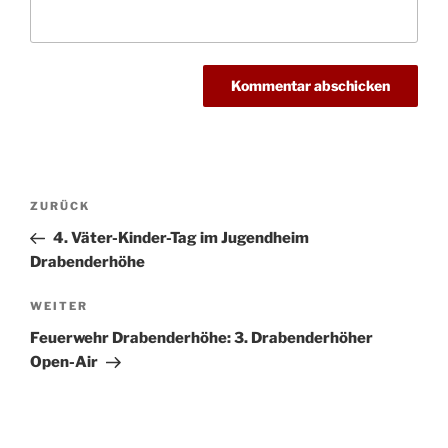
Beitragsnavigation
Vorheriger
ZURÜCK
Beitrag
4. Väter-Kinder-Tag im Jugendheim
Drabenderhöhe
Nächster
WEITER
Beitrag
Feuerwehr Drabenderhöhe: 3. Drabenderhöher
Open-Air