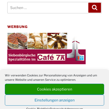
Suchen
Suche
nach:
WERBUNG
Wir verwenden Cookies zur Personalisierung von Anzeigen und um
unsere Website und unseren Service zu optimieren.
TERMINE
Cookies akzeptieren
21. bis
Sommerfreizeit der Ev. Jugend in Berlin für
Einstellungen anzeigen
28.8.
Kinder ab 13 Jahren
Damen Doppel - Turnier des TC77 am
Cookie-Richtlinie
Datenschutz
Impressum