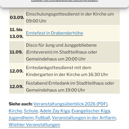
29.08.
Tennisplatz
Einschulungsgottesdienst in der Kirche um
03.09.
09:00 Uhr
11. bis
Erntefest in Drabenderhöhe
13.09.
Disco für Jung und Junggebliebene
11.09.
(Ernteverein) im Stadtteilhaus oder
Gemeindehaus um 20:00 Uhr
Erntedankgottesdienst mit dem
12.09.
Kindergarten in der Kirche um 16:30 Uhr
Festabend Erntedank im Stadtteilhaus oder
12.09.
Gemeindehaus um 19:00 Uhr
Umzug und Feier zum Erntedankfest am
13.09.
Siehe auch:
Veranstaltungsüberblick 2026 (PDF)
,
Stadtteilhaus um 14:00 Uhr
Kirche
,
Schule
,
Adele Zay Kiga
,
Evangelischer Kiga
,
Schlagerabend im Stadtteilhaus
Jugendheim
19.09.
,
Fußball
,
Veranstaltungen in der Artfarm
,
Drabenderhöhe
Wiehler Veranstaltungen