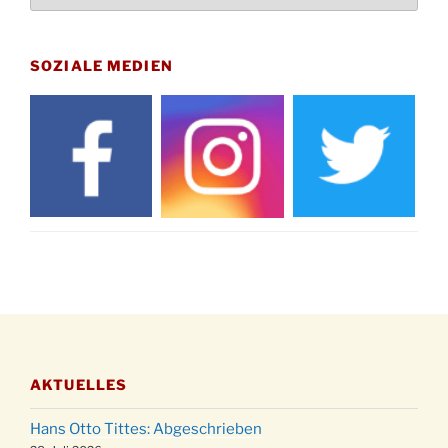
Uhr
Gedenkfeier zum Volkstrauertag am Friedhof
15.11.
Drabenderhöhe um 11:15 Uhr
SOZIALE MEDIEN
21.11.
Basar im Ev. Gemeindehaus von 14-16:30 Uhr
Katharinenball des Honterus Chors im
21.11.
Stadtteilhaus um 19:00 Uhr
Kinderbibeltag im Ev. Gemeindehaus von 10-
28.11.
12 Uhr
Adventliches Beisammensein am Robert-
28.11.
Gassner-Hof um 15:00 Uhr
Katharinenball der Kreisgruppe im
28.11.
Stadtteilhaus um 19:00 Uhr
Adventsfeier des Frauenvereins im Ev.
03.12.
Gemeindehaus um 19:00 Uhr
AKTUELLES
Puer-Natus weihnachtliches Brauchtum am
11.12.
Robert-Gassner-Hof um 17:00 Uhr
Hans Otto Tittes: Abgeschrieben