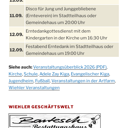
13.09.
Disco für Jung und Junggebliebene
11.09.
(Ernteverein) im Stadtteilhaus oder
Gemeindehaus um 20:00 Uhr
Erntedankgottesdienst mit dem
12.09.
Kindergarten in der Kirche um 16:30 Uhr
Festabend Erntedank im Stadtteilhaus oder
12.09.
Gemeindehaus um 19:00 Uhr
Umzug und Feier zum Erntedankfest am
13.09.
Siehe auch:
Veranstaltungsüberblick 2026 (PDF)
,
Stadtteilhaus um 14:00 Uhr
Kirche
,
Schule
,
Adele Zay Kiga
,
Evangelischer Kiga
,
Schlagerabend im Stadtteilhaus
Jugendheim
19.09.
,
Fußball
,
Veranstaltungen in der Artfarm
,
Drabenderhöhe
Wiehler Veranstaltungen
25. u.
Oktoberfest im Cafe XXS
26.09.
WIEHLER GESCHÄFTSWELT
Kinderbibeltag im Ev. Gemeindehaus von 10-
26.09.
12 Uhr
Afterwork-Andacht um 18:00 Uhr in der
09.10.