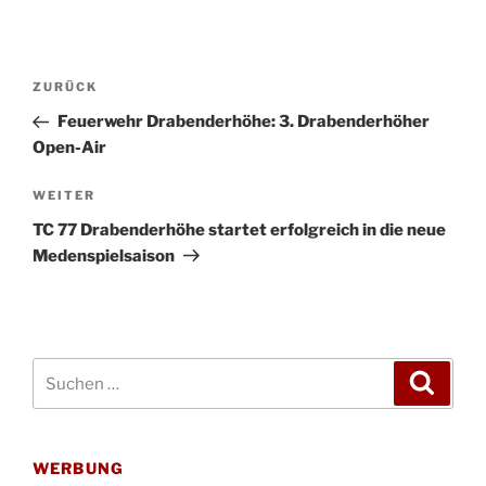
Beitragsnavigation
Vorheriger
ZURÜCK
Beitrag
Feuerwehr Drabenderhöhe: 3. Drabenderhöher
Open-Air
Nächster
WEITER
Beitrag
TC 77 Drabenderhöhe startet erfolgreich in die neue
Medenspielsaison
Suchen
Suche
nach:
WERBUNG