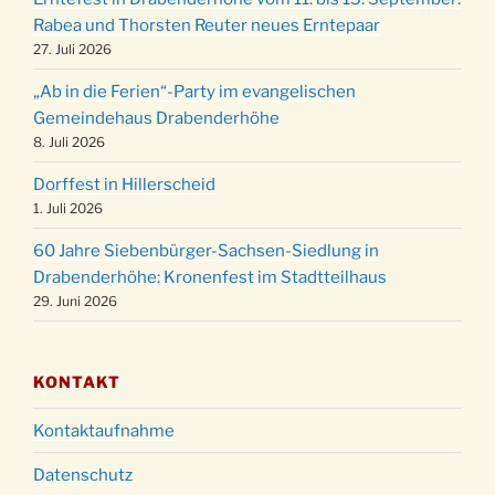
Gemeindehaus um 15:00 Uhr
Rabea und Thorsten Reuter neues Erntepaar
24.12.
Familiengottesdienst in der FeG um 16 Uhr
27. Juli 2026
Weihnachtsgottesdienst in der Kirche um
24.12.
„Ab in die Ferien“-Party im evangelischen
15:00 Uhr
Gemeindehaus Drabenderhöhe
Weihnachtsgottesdienst in der Kirche um
8. Juli 2026
24.12.
18:00 Uhr
Dorffest in Hillerscheid
Christmette mit der ev. Jugend in der Kirche
24.12.
1. Juli 2026
um 23:00 Uhr
60 Jahre Siebenbürger-Sachsen-Siedlung in
Gottesdienst zu Silvester in der Kirche um
31.12.
Drabenderhöhe: Kronenfest im Stadtteilhaus
18:00 Uhr
29. Juni 2026
KONTAKT
Kontaktaufnahme
Datenschutz