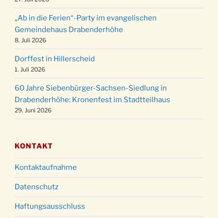
Weihnachtsgottesdienst in der Kirche um
24.12.
„Ab in die Ferien“-Party im evangelischen
15:00 Uhr
Gemeindehaus Drabenderhöhe
Weihnachtsgottesdienst in der Kirche um
8. Juli 2026
24.12.
18:00 Uhr
Dorffest in Hillerscheid
Christmette mit der ev. Jugend in der Kirche
24.12.
1. Juli 2026
um 23:00 Uhr
60 Jahre Siebenbürger-Sachsen-Siedlung in
Gottesdienst zu Silvester in der Kirche um
31.12.
Drabenderhöhe: Kronenfest im Stadtteilhaus
18:00 Uhr
29. Juni 2026
KONTAKT
Kontaktaufnahme
Datenschutz
Haftungsausschluss