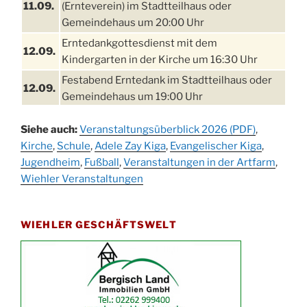
11.09.
(Ernteverein) im Stadtteilhaus oder
Gemeindehaus um 20:00 Uhr
Erntedankgottesdienst mit dem
12.09.
Kindergarten in der Kirche um 16:30 Uhr
Festabend Erntedank im Stadtteilhaus oder
12.09.
Gemeindehaus um 19:00 Uhr
Umzug und Feier zum Erntedankfest am
13.09.
Siehe auch:
Veranstaltungsüberblick 2026 (PDF)
,
Stadtteilhaus um 14:00 Uhr
Kirche
,
Schule
,
Adele Zay Kiga
,
Evangelischer Kiga
,
Schlagerabend im Stadtteilhaus
Jugendheim
19.09.
,
Fußball
,
Veranstaltungen in der Artfarm
,
Drabenderhöhe
Wiehler Veranstaltungen
25. u.
Oktoberfest im Cafe XXS
26.09.
WIEHLER GESCHÄFTSWELT
Kinderbibeltag im Ev. Gemeindehaus von 10-
26.09.
12 Uhr
Afterwork-Andacht um 18:00 Uhr in der
09.10.
Kirche
Sandmännchen-Gottesdienst in der Kirche