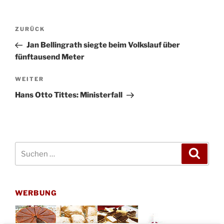
Beitragsnavigation
Vorheriger
ZURÜCK
Beitrag
Jan Bellingrath siegte beim Volkslauf über
fünftausend Meter
Nächster
WEITER
Beitrag
Hans Otto Tittes: Ministerfall
Suchen
Suche
nach:
WERBUNG