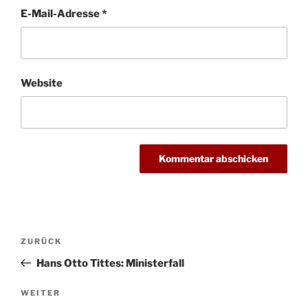
E-Mail-Adresse
*
Website
Beitragsnavigation
Vorheriger
ZURÜCK
Beitrag
Hans Otto Tittes: Ministerfall
Nächster
WEITER