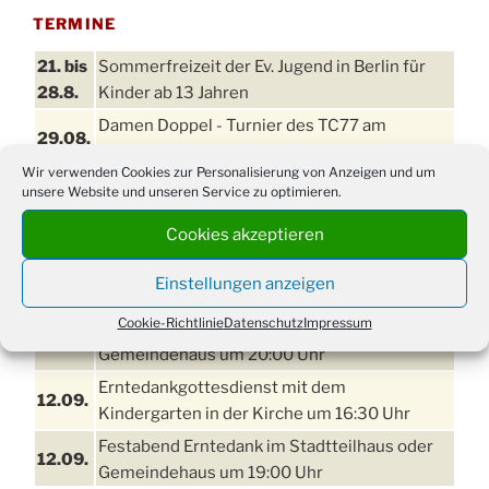
TERMINE
21. bis
Sommerfreizeit der Ev. Jugend in Berlin für
28.8.
Kinder ab 13 Jahren
Damen Doppel - Turnier des TC77 am
29.08.
Tennisplatz
Wir verwenden Cookies zur Personalisierung von Anzeigen und um
Einschulungsgottesdienst in der Kirche um
unsere Website und unseren Service zu optimieren.
03.09.
09:00 Uhr
Cookies akzeptieren
11. bis
Erntefest in Drabenderhöhe
13.09.
Einstellungen anzeigen
Disco für Jung und Junggebliebene
Cookie-Richtlinie
Datenschutz
Impressum
11.09.
(Ernteverein) im Stadtteilhaus oder
Gemeindehaus um 20:00 Uhr
Erntedankgottesdienst mit dem
12.09.
Kindergarten in der Kirche um 16:30 Uhr
Festabend Erntedank im Stadtteilhaus oder
12.09.
Gemeindehaus um 19:00 Uhr