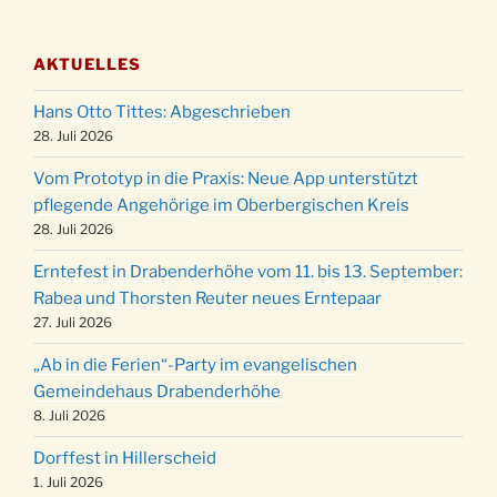
Adventsfeier des Frauenvereins im Ev.
03.12.
Gemeindehaus um 19:00 Uhr
AKTUELLES
Puer-Natus weihnachtliches Brauchtum am
11.12.
Robert-Gassner-Hof um 17:00 Uhr
Hans Otto Tittes: Abgeschrieben
Kinderbibeltag im Ev. Gemeindehaus von 10-
28. Juli 2026
19.12.
12 Uhr
Vom Prototyp in die Praxis: Neue App unterstützt
Weihnachts-Konzert des Honterus Chors in
pflegende Angehörige im Oberbergischen Kreis
20.12.
der Kirche um 17:00 Uhr
28. Juli 2026
Familiengottesdienst mit Krippenspiel im Ev.
24.12.
Erntefest in Drabenderhöhe vom 11. bis 13. September:
Gemeindehaus um 15:00 Uhr
Rabea und Thorsten Reuter neues Erntepaar
24.12.
Familiengottesdienst in der FeG um 16 Uhr
27. Juli 2026
Weihnachtsgottesdienst in der Kirche um
24.12.
„Ab in die Ferien“-Party im evangelischen
15:00 Uhr
Gemeindehaus Drabenderhöhe
Weihnachtsgottesdienst in der Kirche um
8. Juli 2026
24.12.
18:00 Uhr
Dorffest in Hillerscheid
Christmette mit der ev. Jugend in der Kirche
24.12.
1. Juli 2026
um 23:00 Uhr