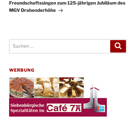
Beitrag
Freundschaftssingen zum 125-jährigen Jubiläum des
MGV Drabenderhöhe
Suchen
Suche
nach:
WERBUNG