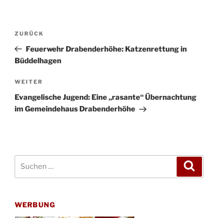
Beitragsnavigation
Vorheriger
ZURÜCK
Beitrag
Feuerwehr Drabenderhöhe: Katzenrettung in
Büddelhagen
Nächster
WEITER
Beitrag
Evangelische Jugend: Eine „rasante“ Übernachtung
im Gemeindehaus Drabenderhöhe
Suchen
Suche
nach:
WERBUNG