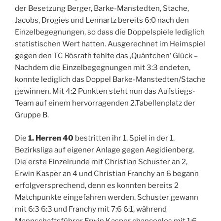
der Besetzung Berger, Barke-Manstedten, Stache,
Jacobs, Drogies und Lennartz bereits 6:0 nach den
Einzelbegegnungen, so dass die Doppelspiele lediglich
statistischen Wert hatten. Ausgerechnet im Heimspiel
gegen den TC Rösrath fehlte das ‚Quäntchen‘ Glück –
Nachdem die Einzelbegegnungen mit 3:3 endeten,
konnte lediglich das Doppel Barke-Manstedten/Stache
gewinnen. Mit 4:2 Punkten steht nun das Aufstiegs-
Team auf einem hervorragenden 2.Tabellenplatz der
Gruppe B.
Die
1. Herren 40
bestritten ihr 1. Spiel in der 1.
Bezirksliga auf eigener Anlage gegen Aegidienberg.
Die erste Einzelrunde mit Christian Schuster an 2,
Erwin Kasper an 4 und Christian Franchy an 6 begann
erfolgversprechend, denn es konnten bereits 2
Matchpunkte eingefahren werden. Schuster gewann
mit 6:3 6:3 und Franchy mit 7:6 6:1, während
Mannschaftsführer Erwin Kasper chancenlos mit 1:6