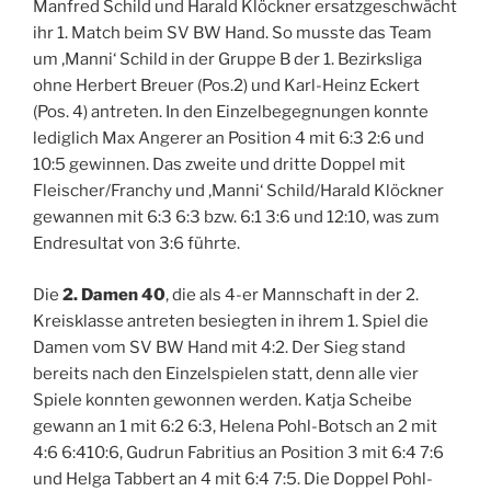
Manfred Schild und Harald Klöckner ersatzgeschwächt
ihr 1. Match beim SV BW Hand. So musste das Team
um ‚Manni‘ Schild in der Gruppe B der 1. Bezirksliga
ohne Herbert Breuer (Pos.2) und Karl-Heinz Eckert
(Pos. 4) antreten. In den Einzelbegegnungen konnte
lediglich Max Angerer an Position 4 mit 6:3 2:6 und
10:5 gewinnen. Das zweite und dritte Doppel mit
Fleischer/Franchy und ‚Manni‘ Schild/Harald Klöckner
gewannen mit 6:3 6:3 bzw. 6:1 3:6 und 12:10, was zum
Endresultat von 3:6 führte.
Die
2. Damen 40
, die als 4-er Mannschaft in der 2.
Kreisklasse antreten besiegten in ihrem 1. Spiel die
Damen vom SV BW Hand mit 4:2. Der Sieg stand
bereits nach den Einzelspielen statt, denn alle vier
Spiele konnten gewonnen werden. Katja Scheibe
gewann an 1 mit 6:2 6:3, Helena Pohl-Botsch an 2 mit
4:6 6:410:6, Gudrun Fabritius an Position 3 mit 6:4 7:6
und Helga Tabbert an 4 mit 6:4 7:5. Die Doppel Pohl-