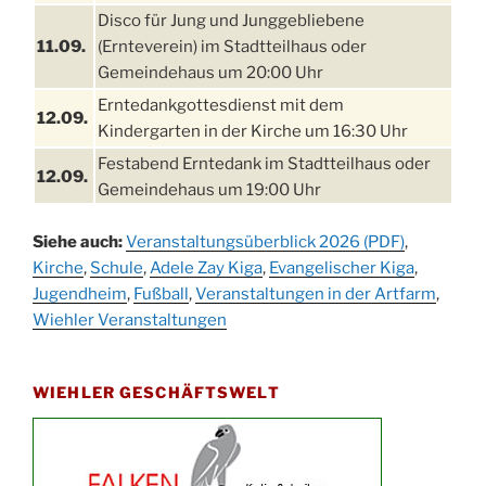
Disco für Jung und Junggebliebene
11.09.
(Ernteverein) im Stadtteilhaus oder
Gemeindehaus um 20:00 Uhr
Erntedankgottesdienst mit dem
12.09.
Kindergarten in der Kirche um 16:30 Uhr
Festabend Erntedank im Stadtteilhaus oder
12.09.
Gemeindehaus um 19:00 Uhr
Umzug und Feier zum Erntedankfest am
13.09.
Siehe auch:
Veranstaltungsüberblick 2026 (PDF)
,
Stadtteilhaus um 14:00 Uhr
Kirche
,
Schule
,
Adele Zay Kiga
,
Evangelischer Kiga
,
Schlagerabend im Stadtteilhaus
Jugendheim
19.09.
,
Fußball
,
Veranstaltungen in der Artfarm
,
Drabenderhöhe
Wiehler Veranstaltungen
25. u.
Oktoberfest im Cafe XXS
26.09.
WIEHLER GESCHÄFTSWELT
Kinderbibeltag im Ev. Gemeindehaus von 10-
26.09.
12 Uhr
Afterwork-Andacht um 18:00 Uhr in der
09.10.
Kirche