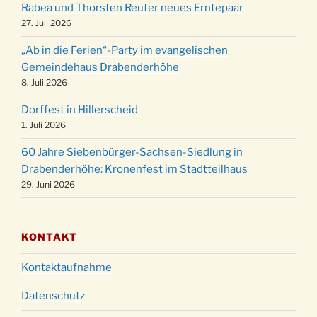
Rabea und Thorsten Reuter neues Erntepaar
24.12.
Familiengottesdienst in der FeG um 16 Uhr
27. Juli 2026
Weihnachtsgottesdienst in der Kirche um
24.12.
„Ab in die Ferien“-Party im evangelischen
15:00 Uhr
Gemeindehaus Drabenderhöhe
Weihnachtsgottesdienst in der Kirche um
8. Juli 2026
24.12.
18:00 Uhr
Dorffest in Hillerscheid
Christmette mit der ev. Jugend in der Kirche
24.12.
1. Juli 2026
um 23:00 Uhr
60 Jahre Siebenbürger-Sachsen-Siedlung in
Gottesdienst zu Silvester in der Kirche um
31.12.
Drabenderhöhe: Kronenfest im Stadtteilhaus
18:00 Uhr
29. Juni 2026
KONTAKT
Kontaktaufnahme
Datenschutz